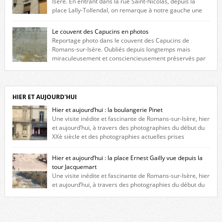
Isère. En entrant dans la rue Saint-Nicolas, depuis la
place Lally-Tollendal, on remarque à notre gauche une
maison construite au XVIè siècle. Les deux façades sont ornées de
fenêtres jumelles à meneaux. Entre ces deux étages, on peut voir une
Le couvent des Capucins en photos
niche qui contient une statue de la Vierge. […]
Reportage photo dans le couvent des Capucins de
Romans-sur-Isère. Oubliés depuis longtemps mais
miraculeusement et consciencieusement préservés par
les propriétaires des lieux, des vestiges du couvent des Capucins de
Romans-sur-Isère s’offrent à nouveau à notre vue. Cliquez ici pour lire
l’histoire de la redécouverte de vestiges du couvent des Capucins ! Petit
retour sur l’histoire […]
HIER ET AUJOURD'HUI
Hier et aujourd’hui : la boulangerie Pinet
Une visite inédite et fascinante de Romans-sur-Isère, hier
et aujourd’hui, à travers des photographies du début du
XXè siècle et des photographies actuelles prises
exactement dans le même cadre ! A l’angle de la place Jean Jaurès et de
l’avenue Victor Hugo (à côté d’Intermarché), à Romans. La boulangerie
Hier et aujourd’hui : la place Ernest Gailly vue depuis la
Jules Pinet est inscrite dans le […]
tour Jacquemart
Une visite inédite et fascinante de Romans-sur-Isère, hier
et aujourd’hui, à travers des photographies du début du
XXè siècle et des photographies actuelles prises exactement dans le
même cadre ! Ma photo date de 2009 donc ça a un peu changé depuis.
Cliquez sur l’image pour l’agrandir