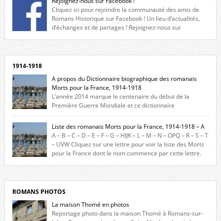
Rejoignez-nous sur Facebook !
Cliquez ici pour rejoindre la communauté des amis de
Romans Historique sur Facebook ! Un lieu d’actualités,
d’échanges et de partages ! Rejoignez-nous sur
Facebook, cliquez ici !
1914-1918
A propos du Dictionnaire biographique des romanais
Morts pour la France, 1914-1918
L’année 2014 marque le centenaire du début de la
Première Guerre Mondiale et ce dictionnaire
biographique veut rendre hommage aux romanais Morts pour la
France durant ce conflit. La base de cette recherche historique est
Liste des romanais Morts pour la France, 1914-1918 – A
constituée des noms gravés sur les plaques commémoratives de
A – B – C – D – E – F – G – HIJK – L – M – N – OPQ – R – S – T
l’Hôtel de Ville, du lycée du Dauphiné et du lycée Triboulet, […]
– UVW Cliquez sur une lettre pour voir la liste des Morts
pour la France dont le nom commence par cette lettre.
Liste des romanais […]
ROMANS PHOTOS
La maison Thomé en photos
Reportage photo dans la maison Thomé à Romans-sur-