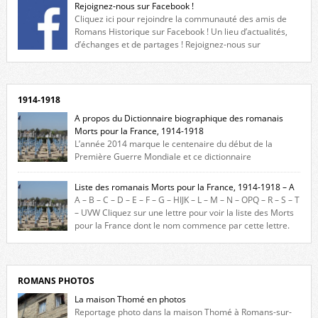
Rejoignez-nous sur Facebook !
Cliquez ici pour rejoindre la communauté des amis de
Romans Historique sur Facebook ! Un lieu d’actualités,
d’échanges et de partages ! Rejoignez-nous sur
Facebook, cliquez ici !
1914-1918
A propos du Dictionnaire biographique des romanais
Morts pour la France, 1914-1918
L’année 2014 marque le centenaire du début de la
Première Guerre Mondiale et ce dictionnaire
biographique veut rendre hommage aux romanais Morts pour la
France durant ce conflit. La base de cette recherche historique est
Liste des romanais Morts pour la France, 1914-1918 – A
constituée des noms gravés sur les plaques commémoratives de
A – B – C – D – E – F – G – HIJK – L – M – N – OPQ – R – S – T
l’Hôtel de Ville, du lycée du Dauphiné et du lycée Triboulet, […]
– UVW Cliquez sur une lettre pour voir la liste des Morts
pour la France dont le nom commence par cette lettre.
Liste des romanais […]
ROMANS PHOTOS
La maison Thomé en photos
Reportage photo dans la maison Thomé à Romans-sur-