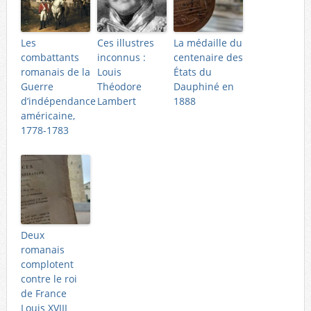
Les
Ces illustres
La médaille du
combattants
inconnus :
centenaire des
romanais de la
Louis
États du
Guerre
Théodore
Dauphiné en
d’indépendance
Lambert
1888
américaine,
1778-1783
Deux
romanais
complotent
contre le roi
de France
Louis XVIII