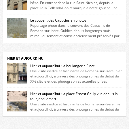
Isère. En entrant dans la rue Saint-Nicolas, depuis la
place Lally-Tollendal, on remarque à notre gauche une
maison construite au XVIè siècle. Les deux façades sont ornées de
fenêtres jumelles à meneaux. Entre ces deux étages, on peut voir une
Le couvent des Capucins en photos
niche qui contient une statue de la Vierge. […]
Reportage photo dans le couvent des Capucins de
Romans-sur-Isère. Oubliés depuis longtemps mais
miraculeusement et consciencieusement préservés par
les propriétaires des lieux, des vestiges du couvent des Capucins de
Romans-sur-Isère s’offrent à nouveau à notre vue. Cliquez ici pour lire
l’histoire de la redécouverte de vestiges du couvent des Capucins ! Petit
retour sur l’histoire […]
HIER ET AUJOURD'HUI
Hier et aujourd’hui : la boulangerie Pinet
Une visite inédite et fascinante de Romans-sur-Isère, hier
et aujourd’hui, à travers des photographies du début du
XXè siècle et des photographies actuelles prises
exactement dans le même cadre ! A l’angle de la place Jean Jaurès et de
l’avenue Victor Hugo (à côté d’Intermarché), à Romans. La boulangerie
Hier et aujourd’hui : la place Ernest Gailly vue depuis la
Jules Pinet est inscrite dans le […]
tour Jacquemart
Une visite inédite et fascinante de Romans-sur-Isère, hier
et aujourd’hui, à travers des photographies du début du
XXè siècle et des photographies actuelles prises exactement dans le
même cadre ! Ma photo date de 2009 donc ça a un peu changé depuis.
Cliquez sur l’image pour l’agrandir