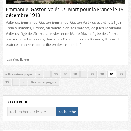
Emmanuel Gaston Valérius, Mort pour la France le 19
décembre 1918
Valérius, Emmanuel Gaston Emmanuel Gaston Valérius est né le 21 juin
1898 à Romans, Drôme, au domicile de ses parents, de Jules Ferdinand
Valérius, âgé de 26 ans, tapissier, et de Marie Mazat, âgée de 21 ans,
ouvrière en chaussures, domiciliés 8 rue Clérieux à Romans, Drôme. Il
était célibataire et domicilié en dernier lieu […]
Jean-Yves Baxter
« Première page
«
…
10
20
30
…
89
90
91
92
93
…
»
Dernière page »
RECHERCHE