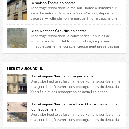
La maison Thomé en photos
Reportage photo dans la maison Thomé à Romans-sur-
Isère. En entrant dans la rue Saint-Nicolas, depuis la
place Lally-Tollendal, on remarque à notre gauche une
maison construite au XVIè siècle. Les deux façades sont ornées de
fenêtres jumelles à meneaux. Entre ces deux étages, on peut voir une
Le couvent des Capucins en photos
niche qui contient une statue de la Vierge. […]
Reportage photo dans le couvent des Capucins de
Romans-sur-Isère. Oubliés depuis longtemps mais
miraculeusement et consciencieusement préservés par
les propriétaires des lieux, des vestiges du couvent des Capucins de
Romans-sur-Isère s’offrent à nouveau à notre vue. Cliquez ici pour lire
l’histoire de la redécouverte de vestiges du couvent des Capucins ! Petit
retour sur l’histoire […]
HIER ET AUJOURD'HUI
Hier et aujourd’hui : la boulangerie Pinet
Une visite inédite et fascinante de Romans-sur-Isère, hier
et aujourd’hui, à travers des photographies du début du
XXè siècle et des photographies actuelles prises
exactement dans le même cadre ! A l’angle de la place Jean Jaurès et de
l’avenue Victor Hugo (à côté d’Intermarché), à Romans. La boulangerie
Hier et aujourd’hui : la place Ernest Gailly vue depuis la
Jules Pinet est inscrite dans le […]
tour Jacquemart
Une visite inédite et fascinante de Romans-sur-Isère, hier
et aujourd’hui, à travers des photographies du début du
XXè siècle et des photographies actuelles prises exactement dans le