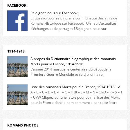
FACEBOOK
Rejoignez-nous sur Facebook !
Cliquez ici pour rejoindre la communauté des amis de
Romans Historique sur Facebook ! Un lieu d’actualités,
d’échanges et de partages ! Rejoignez-nous sur
Facebook, cliquez ici !
1914-1918
A propos du Dictionnaire biographique des romanais
Morts pour la France, 1914-1918
L’année 2014 marque le centenaire du début de la
Première Guerre Mondiale et ce dictionnaire
biographique veut rendre hommage aux romanais Morts pour la
France durant ce conflit. La base de cette recherche historique est
Liste des romanais Morts pour la France, 1914-1918 – A
constituée des noms gravés sur les plaques commémoratives de
A – B – C – D – E – F – G – HIJK – L – M – N – OPQ – R – S – T
l’Hôtel de Ville, du lycée du Dauphiné et du lycée Triboulet, […]
– UVW Cliquez sur une lettre pour voir la liste des Morts
pour la France dont le nom commence par cette lettre.
Liste des romanais […]
ROMANS PHOTOS