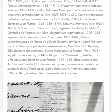
1915-1924 ; 4 H 11, Mort pour la France : listes, 1915-1924 ; 4 H 11,
Plaque Commémorative, 1916 ; 1 M 10, Monument aux morts, liste des
victimes, 1919-1934 ; 2 M 9, Militaires Morts pour la France enterrés au
cimetière : correspondance, liste, 1925-1938 ; 2 M 9, Carré et sépultures
militaires : plans, correspondance, 1911-1934 ; 2 M 9, Contrôle des
Morts pour la France, 1925-1939 ; 5 N 1, Souvenir Français : liste, 1920 ;
Mairie de Romans-sur-Isère : Etat civil, registres des décès, 1914-1921 ;
Cimetière de Romans-sur-Isère : Registre des inhumations, 1906-1938 ;
Registre des inhumations et exhumations, 1910-1944 ; Plaque
commémorative de l’Hôtel de Ville de Romans-sur-Isère ; Carré Militaire
au cimetière municipal de Romans-sur-Isère ; Ministère de la Défense,
SGA Mémoire des Hommes : Fiches Morts pour la France, 1914-1918 ;
Sépultures de Guerre, 1914-1918 ; Journal L’Illustration, Tableau
d’Honneur des Morts pour la France, 1914-1918 ; Base Léonore des
Archives nationales (dossiers nominatifs des personnes nommées ou
promues dans l’Ordre de la Légion d’honneur) ; Archives nationales
d’Outre-Mer ; Archives départementales de la Drôme.