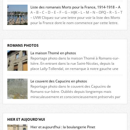
France durant ce conflit. La base de cette recherche historique est
Liste des romanais Morts pour la France, 1914-1918 – A
constituée des noms gravés sur les plaques commémoratives de
A – B – C – D – E – F – G – HIJK – L – M – N – OPQ – R – S – T
l’Hôtel de Ville, du lycée du Dauphiné et du lycée Triboulet, […]
– UVW Cliquez sur une lettre pour voir la liste des Morts
pour la France dont le nom commence par cette lettre.
Liste des romanais […]
ROMANS PHOTOS
La maison Thomé en photos
Reportage photo dans la maison Thomé à Romans-sur-
Isère. En entrant dans la rue Saint-Nicolas, depuis la
place Lally-Tollendal, on remarque à notre gauche une
maison construite au XVIè siècle. Les deux façades sont ornées de
fenêtres jumelles à meneaux. Entre ces deux étages, on peut voir une
Le couvent des Capucins en photos
niche qui contient une statue de la Vierge. […]
Reportage photo dans le couvent des Capucins de
Romans-sur-Isère. Oubliés depuis longtemps mais
miraculeusement et consciencieusement préservés par
les propriétaires des lieux, des vestiges du couvent des Capucins de
Romans-sur-Isère s’offrent à nouveau à notre vue. Cliquez ici pour lire
l’histoire de la redécouverte de vestiges du couvent des Capucins ! Petit
retour sur l’histoire […]
HIER ET AUJOURD'HUI
Hier et aujourd’hui : la boulangerie Pinet