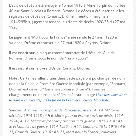
L’avis de décès a été envoyé le 15 mai 1916 à Mme Turpin domiciliée
40 rue Saint-Nicolas à Romans, Drôme. Le décès a été inscrit sur les
registres de décès de Romans, Drôme : mention marginale
1914/295bis, jugement tenant lieu d’acte de décès 1920/35 du 27 mai
1920.
Le jugement “Mort pour la France” a été rendu le 27 avril 1920 à
Valence, Drôme et transcrit le 27 mai 1920 à Peyrins, Drôme.
Il est inscrit sur la plaque commémorative de l’Hôtel de Ville de
Romans, Drôme, sous le nom de “Turpin Louis”.
Il est inscrit sur le Livre d’Or de Romans, Drôme.
Note : Certaines villes citées dans cette page ont pu changer de nom
depuis la fin de la Première Guerre Mondiale (par exemple, “Romans,
Drôme” est devenu “Romans-sur-Isère, Drôme”). Tous les
changements de noms sont référencés sur la page
Liste des villes dont
le nom a changé depuis la fin de la Première Guerre Mondiale
.
Sources :
Archives municipales de Romans-sur-Isère
: 4 H 4, Militaires
décédés, 1914-1918 ; 4 H 6, Morts pour la France : avis de décès, 1914-
1924 ; 4 H 7, Militaires français prisonniers de guerre, 1915-1918 ; 4 H
8, Prisonniers de guerre, 1914-1920 ; 4 H 11, Citations, 1915-1919 ; 4 H
11, Croix de Guerre, 1916 ; 4 H 11, Mort pour la France ; courriers,