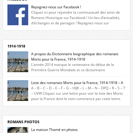
Rejoignez-nous sur Facebook !
Cliquez ici pour rejoindre la communauté des amis de
Romans Historique sur Facebook ! Un lieu d’actualités,
d’échanges et de partages ! Rejoignez-nous sur
Facebook, cliquez ici !
1914-1918
A propos du Dictionnaire biographique des romanais
Morts pour la France, 1914-1918
L’année 2014 marque le centenaire du début de la
Première Guerre Mondiale et ce dictionnaire
biographique veut rendre hommage aux romanais Morts pour la
France durant ce conflit. La base de cette recherche historique est
Liste des romanais Morts pour la France, 1914-1918 – A
constituée des noms gravés sur les plaques commémoratives de
A – B – C – D – E – F – G – HIJK – L – M – N – OPQ – R – S – T
l’Hôtel de Ville, du lycée du Dauphiné et du lycée Triboulet, […]
– UVW Cliquez sur une lettre pour voir la liste des Morts
pour la France dont le nom commence par cette lettre.
Liste des romanais […]
ROMANS PHOTOS
La maison Thomé en photos