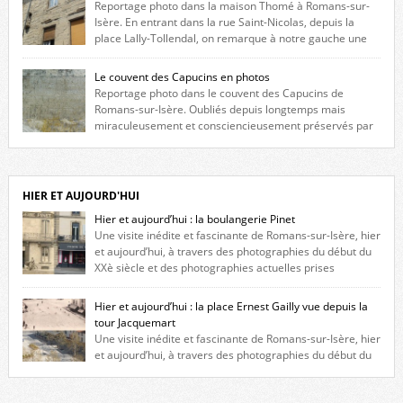
Reportage photo dans la maison Thomé à Romans-sur-
Isère. En entrant dans la rue Saint-Nicolas, depuis la
place Lally-Tollendal, on remarque à notre gauche une
maison construite au XVIè siècle. Les deux façades sont ornées de
fenêtres jumelles à meneaux. Entre ces deux étages, on peut voir une
Le couvent des Capucins en photos
niche qui contient une statue de la Vierge. […]
Reportage photo dans le couvent des Capucins de
Romans-sur-Isère. Oubliés depuis longtemps mais
miraculeusement et consciencieusement préservés par
les propriétaires des lieux, des vestiges du couvent des Capucins de
Romans-sur-Isère s’offrent à nouveau à notre vue. Cliquez ici pour lire
l’histoire de la redécouverte de vestiges du couvent des Capucins ! Petit
retour sur l’histoire […]
HIER ET AUJOURD'HUI
Hier et aujourd’hui : la boulangerie Pinet
Une visite inédite et fascinante de Romans-sur-Isère, hier
et aujourd’hui, à travers des photographies du début du
XXè siècle et des photographies actuelles prises
exactement dans le même cadre ! A l’angle de la place Jean Jaurès et de
l’avenue Victor Hugo (à côté d’Intermarché), à Romans. La boulangerie
Hier et aujourd’hui : la place Ernest Gailly vue depuis la
Jules Pinet est inscrite dans le […]
tour Jacquemart
Une visite inédite et fascinante de Romans-sur-Isère, hier
et aujourd’hui, à travers des photographies du début du
XXè siècle et des photographies actuelles prises exactement dans le
même cadre ! Ma photo date de 2009 donc ça a un peu changé depuis.