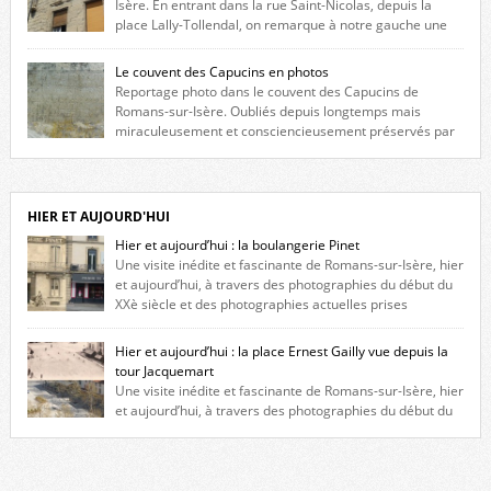
Isère. En entrant dans la rue Saint-Nicolas, depuis la
place Lally-Tollendal, on remarque à notre gauche une
maison construite au XVIè siècle. Les deux façades sont ornées de
fenêtres jumelles à meneaux. Entre ces deux étages, on peut voir une
Le couvent des Capucins en photos
niche qui contient une statue de la Vierge. […]
Reportage photo dans le couvent des Capucins de
Romans-sur-Isère. Oubliés depuis longtemps mais
miraculeusement et consciencieusement préservés par
les propriétaires des lieux, des vestiges du couvent des Capucins de
Romans-sur-Isère s’offrent à nouveau à notre vue. Cliquez ici pour lire
l’histoire de la redécouverte de vestiges du couvent des Capucins ! Petit
retour sur l’histoire […]
HIER ET AUJOURD'HUI
Hier et aujourd’hui : la boulangerie Pinet
Une visite inédite et fascinante de Romans-sur-Isère, hier
et aujourd’hui, à travers des photographies du début du
XXè siècle et des photographies actuelles prises
exactement dans le même cadre ! A l’angle de la place Jean Jaurès et de
l’avenue Victor Hugo (à côté d’Intermarché), à Romans. La boulangerie
Hier et aujourd’hui : la place Ernest Gailly vue depuis la
Jules Pinet est inscrite dans le […]
tour Jacquemart
Une visite inédite et fascinante de Romans-sur-Isère, hier
et aujourd’hui, à travers des photographies du début du
XXè siècle et des photographies actuelles prises exactement dans le
même cadre ! Ma photo date de 2009 donc ça a un peu changé depuis.
Cliquez sur l’image pour l’agrandir