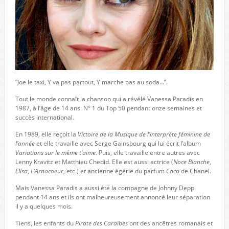
“Joe le taxi, Y va pas partout, Y marche pas au soda…”.
Tout le monde connaît la chanson qui a révélé Vanessa Paradis en
1987, à l’âge de 14 ans. N° 1 du Top 50 pendant onze semaines et
succès international.
En 1989, elle reçoit la
Victoire de la Musique de l’interprète féminine de
l’année
et elle travaille avec Serge Gainsbourg qui lui écrit l’album
Variations sur le même t’aime
. Puis, elle travaille entre autres avec
Lenny Kravitz et Matthieu Chedid. Elle est aussi actrice (
Noce Blanche
,
Elisa
,
L’Arnacoeur
, etc.) et ancienne égérie du parfum
Coco
de Chanel.
Mais Vanessa Paradis a aussi été la compagne de Johnny Depp
pendant 14 ans et ils ont malheureusement annoncé leur séparation
il y a quelques mois.
Tiens, les enfants du
Pirate des Caraïbes
ont des ancêtres romanais et