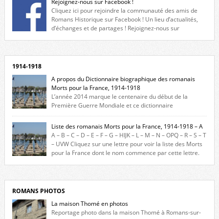
Rejoignez-nous sur Facebook !
Cliquez ici pour rejoindre la communauté des amis de
Romans Historique sur Facebook ! Un lieu d’actualités,
d’échanges et de partages ! Rejoignez-nous sur
Facebook, cliquez ici !
1914-1918
A propos du Dictionnaire biographique des romanais
Morts pour la France, 1914-1918
L’année 2014 marque le centenaire du début de la
Première Guerre Mondiale et ce dictionnaire
biographique veut rendre hommage aux romanais Morts pour la
France durant ce conflit. La base de cette recherche historique est
Liste des romanais Morts pour la France, 1914-1918 – A
constituée des noms gravés sur les plaques commémoratives de
A – B – C – D – E – F – G – HIJK – L – M – N – OPQ – R – S – T
l’Hôtel de Ville, du lycée du Dauphiné et du lycée Triboulet, […]
– UVW Cliquez sur une lettre pour voir la liste des Morts
pour la France dont le nom commence par cette lettre.
Liste des romanais […]
ROMANS PHOTOS
La maison Thomé en photos
Reportage photo dans la maison Thomé à Romans-sur-