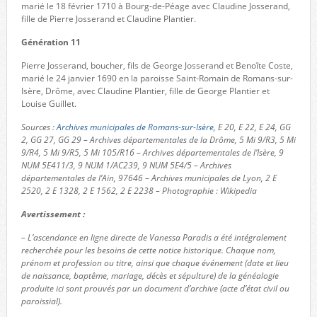
marié le 18 février 1710 à Bourg-de-Péage avec Claudine Josserand,
fille de Pierre Josserand et Claudine Plantier.
Génération 11
Pierre Josserand, boucher, fils de George Josserand et Benoîte Coste,
marié le 24 janvier 1690 en la paroisse Saint-Romain de Romans-sur-
Isère, Drôme, avec Claudine Plantier, fille de George Plantier et
Louise Guillet.
Sources :
Archives municipales de Romans-sur-Isère
, E 20, E 22, E 24, GG
2, GG 27, GG 29 – Archives départementales de la Drôme, 5 Mi 9/R3, 5 Mi
9/R4, 5 Mi 9/R5, 5 Mi 105/R16 – Archives départementales de l’Isère, 9
NUM 5E411/3, 9 NUM 1/AC239, 9 NUM 5E4/5 – Archives
départementales de l’Ain, 97646 – Archives municipales de Lyon, 2 E
2520, 2 E 1328, 2 E 1562, 2 E 2238 – Photographie : Wikipedia
Avertissement :
– L’ascendance en ligne directe de Vanessa Paradis a été intégralement
recherchée pour les besoins de cette notice historique. Chaque nom,
prénom et profession ou titre, ainsi que chaque événement (date et lieu
de naissance, baptême, mariage, décès et sépulture) de la généalogie
produite ici sont prouvés par un document d’archive (acte d’état civil ou
paroissial).