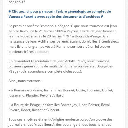
péageois !
# Cliquez ici pour parcourir l’arbre généalogique complet de
Vanessa Paradis avec copie des documents d’archives #
Le premier ancêtre “romanais-péageois” que nous trouvons est Jean
Achille Revol, né le 21 février 1809 à Peyrins, fils de de Jean Revol et
Jeanne Rodet, mariés le 20 février 1797 à Bourg-de-Péage. A la
naissance de Jean Achille, ses parents étaient domiciliés à Génissieux
mais ils ont longtemps vécu à Romans-sur-Isère où on lui trouve
plusieurs frères et soeurs.
En remontant l’ascendance de Jean Achille Revol, nous trouvons
plusieurs générations de natifs de Romans-sur-Isère et Bourg-de-
Péage (voir ascendance complète ci-dessous).
Ainsi, nous trouvons :
– à Romans-sur-Isère, les familles Bonnet, Coste, Fournier, Guillet,
Josserand, Plantier, Revol et Villard
– à Bourg-de-Péage, les familles Barret, Jay, Libat, Perrier, Revol,
Rivoire, Rodet, Rosset et Vincent.
Tous ces ancêtres étaient d’origine modeste puisqu’on trouve des
journaliers, des “travailleurs”, des boulangers, des bouchers, des