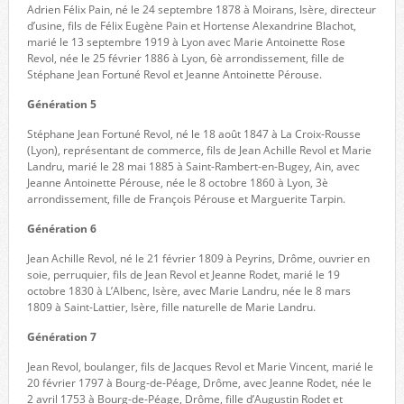
Adrien Félix Pain, né le 24 septembre 1878 à Moirans, Isère, directeur
d’usine, fils de Félix Eugène Pain et Hortense Alexandrine Blachot,
marié le 13 septembre 1919 à Lyon avec Marie Antoinette Rose
Revol, née le 25 février 1886 à Lyon, 6è arrondissement, fille de
Stéphane Jean Fortuné Revol et Jeanne Antoinette Pérouse.
Génération 5
Stéphane Jean Fortuné Revol, né le 18 août 1847 à La Croix-Rousse
(Lyon), représentant de commerce, fils de Jean Achille Revol et Marie
Landru, marié le 28 mai 1885 à Saint-Rambert-en-Bugey, Ain, avec
Jeanne Antoinette Pérouse, née le 8 octobre 1860 à Lyon, 3è
arrondissement, fille de François Pérouse et Marguerite Tarpin.
Génération 6
Jean Achille Revol, né le 21 février 1809 à Peyrins, Drôme, ouvrier en
soie, perruquier, fils de Jean Revol et Jeanne Rodet, marié le 19
octobre 1830 à L’Albenc, Isère, avec Marie Landru, née le 8 mars
1809 à Saint-Lattier, Isère, fille naturelle de Marie Landru.
Génération 7
Jean Revol, boulanger, fils de Jacques Revol et Marie Vincent, marié le
20 février 1797 à Bourg-de-Péage, Drôme, avec Jeanne Rodet, née le
2 avril 1753 à Bourg-de-Péage, Drôme, fille d’Augustin Rodet et