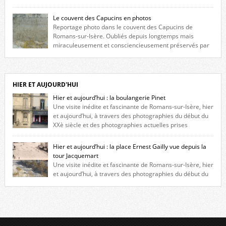
maison construite au XVIè siècle. Les deux façades sont ornées de
fenêtres jumelles à meneaux. Entre ces deux étages, on peut voir une
Le couvent des Capucins en photos
niche qui contient une statue de la Vierge. […]
Reportage photo dans le couvent des Capucins de
Romans-sur-Isère. Oubliés depuis longtemps mais
miraculeusement et consciencieusement préservés par
les propriétaires des lieux, des vestiges du couvent des Capucins de
Romans-sur-Isère s’offrent à nouveau à notre vue. Cliquez ici pour lire
l’histoire de la redécouverte de vestiges du couvent des Capucins ! Petit
retour sur l’histoire […]
HIER ET AUJOURD'HUI
Hier et aujourd’hui : la boulangerie Pinet
Une visite inédite et fascinante de Romans-sur-Isère, hier
et aujourd’hui, à travers des photographies du début du
XXè siècle et des photographies actuelles prises
exactement dans le même cadre ! A l’angle de la place Jean Jaurès et de
l’avenue Victor Hugo (à côté d’Intermarché), à Romans. La boulangerie
Hier et aujourd’hui : la place Ernest Gailly vue depuis la
Jules Pinet est inscrite dans le […]
tour Jacquemart
Une visite inédite et fascinante de Romans-sur-Isère, hier
et aujourd’hui, à travers des photographies du début du
XXè siècle et des photographies actuelles prises exactement dans le
même cadre ! Ma photo date de 2009 donc ça a un peu changé depuis.
Cliquez sur l’image pour l’agrandir