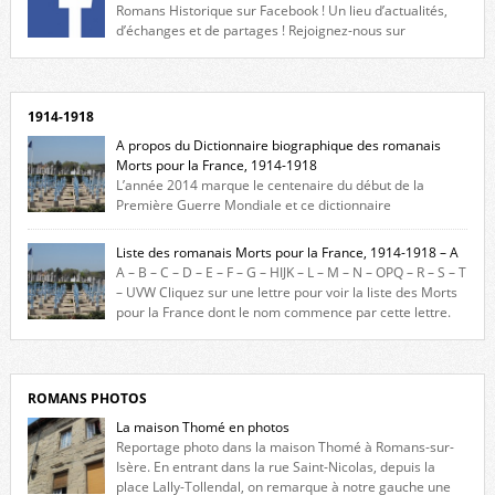
Romans Historique sur Facebook ! Un lieu d’actualités,
d’échanges et de partages ! Rejoignez-nous sur
Facebook, cliquez ici !
1914-1918
A propos du Dictionnaire biographique des romanais
Morts pour la France, 1914-1918
L’année 2014 marque le centenaire du début de la
Première Guerre Mondiale et ce dictionnaire
biographique veut rendre hommage aux romanais Morts pour la
France durant ce conflit. La base de cette recherche historique est
Liste des romanais Morts pour la France, 1914-1918 – A
constituée des noms gravés sur les plaques commémoratives de
A – B – C – D – E – F – G – HIJK – L – M – N – OPQ – R – S – T
l’Hôtel de Ville, du lycée du Dauphiné et du lycée Triboulet, […]
– UVW Cliquez sur une lettre pour voir la liste des Morts
pour la France dont le nom commence par cette lettre.
Liste des romanais […]
ROMANS PHOTOS
La maison Thomé en photos
Reportage photo dans la maison Thomé à Romans-sur-
Isère. En entrant dans la rue Saint-Nicolas, depuis la
place Lally-Tollendal, on remarque à notre gauche une