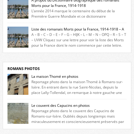
A propos du Dictionnaire biographique des romanais
Morts pour la France, 1914-1918
L’année 2014 marque le centenaire du début de la
Première Guerre Mondiale et ce dictionnaire
biographique veut rendre hommage aux romanais Morts pour la
France durant ce conflit. La base de cette recherche historique est
Liste des romanais Morts pour la France, 1914-1918 – A
constituée des noms gravés sur les plaques commémoratives de
A – B – C – D – E – F – G – HIJK – L – M – N – OPQ – R – S – T
l’Hôtel de Ville, du lycée du Dauphiné et du lycée Triboulet, […]
– UVW Cliquez sur une lettre pour voir la liste des Morts
pour la France dont le nom commence par cette lettre.
Liste des romanais […]
ROMANS PHOTOS
La maison Thomé en photos
Reportage photo dans la maison Thomé à Romans-sur-
Isère. En entrant dans la rue Saint-Nicolas, depuis la
place Lally-Tollendal, on remarque à notre gauche une
maison construite au XVIè siècle. Les deux façades sont ornées de
fenêtres jumelles à meneaux. Entre ces deux étages, on peut voir une
Le couvent des Capucins en photos
niche qui contient une statue de la Vierge. […]
Reportage photo dans le couvent des Capucins de
Romans-sur-Isère. Oubliés depuis longtemps mais
miraculeusement et consciencieusement préservés par
les propriétaires des lieux, des vestiges du couvent des Capucins de
Romans-sur-Isère s’offrent à nouveau à notre vue. Cliquez ici pour lire