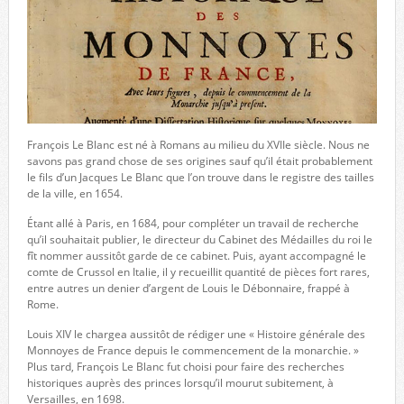
François Le Blanc est né à Romans au milieu du XVIIe siècle. Nous ne
savons pas grand chose de ses origines sauf qu’il était probablement
le fils d’un Jacques Le Blanc que l’on trouve dans le registre des tailles
de la ville, en 1654.
Étant allé à Paris, en 1684, pour compléter un travail de recherche
qu’il souhaitait publier, le directeur du Cabinet des Médailles du roi le
fît nommer aussitôt garde de ce cabinet. Puis, ayant accompagné le
comte de Crussol en Italie, il y recueillit quantité de pièces fort rares,
entre autres un denier d’argent de Louis le Débonnaire, frappé à
Rome.
Louis XIV le chargea aussitôt de rédiger une « Histoire générale des
Monnoyes de France depuis le commencement de la monarchie. »
Plus tard, François Le Blanc fut choisi pour faire des recherches
historiques auprès des princes lorsqu’il mourut subitement, à
Versailles, en 1698.