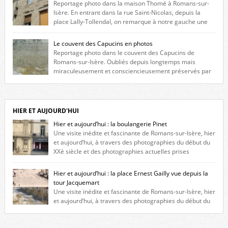
Reportage photo dans la maison Thomé à Romans-sur-
Isère. En entrant dans la rue Saint-Nicolas, depuis la
place Lally-Tollendal, on remarque à notre gauche une
maison construite au XVIè siècle. Les deux façades sont ornées de
fenêtres jumelles à meneaux. Entre ces deux étages, on peut voir une
Le couvent des Capucins en photos
niche qui contient une statue de la Vierge. […]
Reportage photo dans le couvent des Capucins de
Romans-sur-Isère. Oubliés depuis longtemps mais
miraculeusement et consciencieusement préservés par
les propriétaires des lieux, des vestiges du couvent des Capucins de
Romans-sur-Isère s’offrent à nouveau à notre vue. Cliquez ici pour lire
l’histoire de la redécouverte de vestiges du couvent des Capucins ! Petit
retour sur l’histoire […]
HIER ET AUJOURD'HUI
Hier et aujourd’hui : la boulangerie Pinet
Une visite inédite et fascinante de Romans-sur-Isère, hier
et aujourd’hui, à travers des photographies du début du
XXè siècle et des photographies actuelles prises
exactement dans le même cadre ! A l’angle de la place Jean Jaurès et de
l’avenue Victor Hugo (à côté d’Intermarché), à Romans. La boulangerie
Hier et aujourd’hui : la place Ernest Gailly vue depuis la
Jules Pinet est inscrite dans le […]
tour Jacquemart
Une visite inédite et fascinante de Romans-sur-Isère, hier
et aujourd’hui, à travers des photographies du début du
XXè siècle et des photographies actuelles prises exactement dans le
même cadre ! Ma photo date de 2009 donc ça a un peu changé depuis.