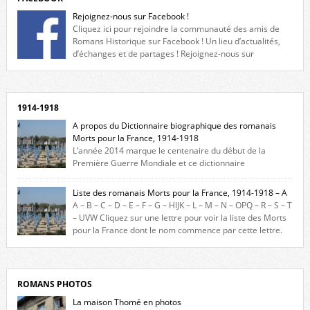
Rejoignez-nous sur Facebook !
Cliquez ici pour rejoindre la communauté des amis de
Romans Historique sur Facebook ! Un lieu d’actualités,
d’échanges et de partages ! Rejoignez-nous sur
Facebook, cliquez ici !
1914-1918
A propos du Dictionnaire biographique des romanais
Morts pour la France, 1914-1918
L’année 2014 marque le centenaire du début de la
Première Guerre Mondiale et ce dictionnaire
biographique veut rendre hommage aux romanais Morts pour la
France durant ce conflit. La base de cette recherche historique est
Liste des romanais Morts pour la France, 1914-1918 – A
constituée des noms gravés sur les plaques commémoratives de
A – B – C – D – E – F – G – HIJK – L – M – N – OPQ – R – S – T
l’Hôtel de Ville, du lycée du Dauphiné et du lycée Triboulet, […]
– UVW Cliquez sur une lettre pour voir la liste des Morts
pour la France dont le nom commence par cette lettre.
Liste des romanais […]
ROMANS PHOTOS
La maison Thomé en photos