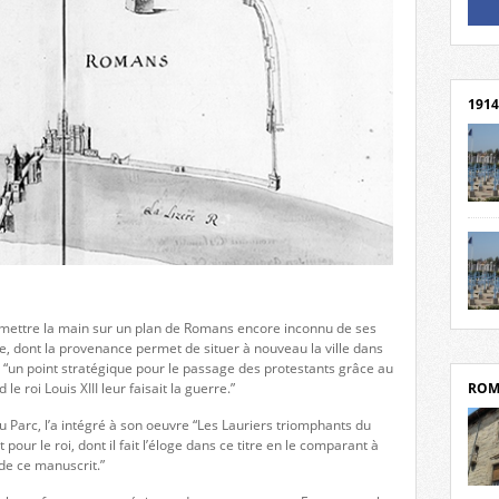
Un li
Rejoi
1914
cent
Mond
rend
Franc
rech
grav
Cliqu
de mettre la main sur un plan de Romans encore inconnu de ses
l’Hôt
Mort
e, dont la provenance permet de situer à nouveau la ville dans
Tribo
par c
e, “un point stratégique pour le passage des protestants grâce au
ROM
le roi Louis XIII leur faisait la guerre.”
u Parc, l’a intégré à son oeuvre “Les Lauriers triomphants du
it pour le roi, dont il fait l’éloge dans ce titre en le comparant à
de ce manuscrit.”
depui