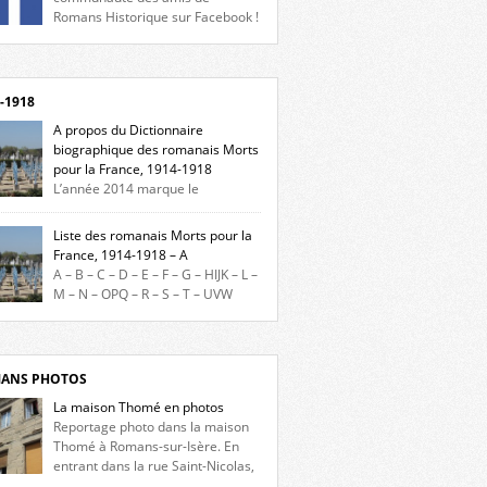
Romans Historique sur Facebook !
eu d’actualités, d’échanges et de partages !
gnez-nous sur Facebook, cliquez ici !
-1918
A propos du Dictionnaire
biographique des romanais Morts
pour la France, 1914-1918
L’année 2014 marque le
enaire du début de la Première Guerre
iale et ce dictionnaire biographique veut
Liste des romanais Morts pour la
re hommage aux romanais Morts pour la
France, 1914-1918 – A
e durant ce conflit. La base de cette
A – B – C – D – E – F – G – HIJK – L –
erche historique est constituée des noms
M – N – OPQ – R – S – T – UVW
és sur les plaques commémoratives de
ez sur une lettre pour voir la liste des
el de Ville, du lycée du Dauphiné et du lycée
s pour la France dont le nom commence
ulet, […]
ette lettre. Liste des romanais […]
ANS PHOTOS
La maison Thomé en photos
Reportage photo dans la maison
Thomé à Romans-sur-Isère. En
entrant dans la rue Saint-Nicolas,
s la place Lally-Tollendal, on remarque à