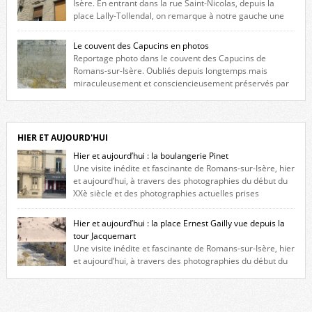
Isère. En entrant dans la rue Saint-Nicolas, depuis la
place Lally-Tollendal, on remarque à notre gauche une
maison construite au XVIè siècle. Les deux façades sont ornées de
fenêtres jumelles à meneaux. Entre ces deux étages, on peut voir une
Le couvent des Capucins en photos
niche qui contient une statue de la Vierge. […]
Reportage photo dans le couvent des Capucins de
Romans-sur-Isère. Oubliés depuis longtemps mais
miraculeusement et consciencieusement préservés par
les propriétaires des lieux, des vestiges du couvent des Capucins de
Romans-sur-Isère s’offrent à nouveau à notre vue. Cliquez ici pour lire
l’histoire de la redécouverte de vestiges du couvent des Capucins ! Petit
retour sur l’histoire […]
HIER ET AUJOURD'HUI
Hier et aujourd’hui : la boulangerie Pinet
Une visite inédite et fascinante de Romans-sur-Isère, hier
et aujourd’hui, à travers des photographies du début du
XXè siècle et des photographies actuelles prises
exactement dans le même cadre ! A l’angle de la place Jean Jaurès et de
l’avenue Victor Hugo (à côté d’Intermarché), à Romans. La boulangerie
Hier et aujourd’hui : la place Ernest Gailly vue depuis la
Jules Pinet est inscrite dans le […]
tour Jacquemart
Une visite inédite et fascinante de Romans-sur-Isère, hier
et aujourd’hui, à travers des photographies du début du
XXè siècle et des photographies actuelles prises exactement dans le
même cadre ! Ma photo date de 2009 donc ça a un peu changé depuis.
Cliquez sur l’image pour l’agrandir