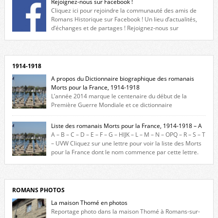
Rejoignez-nous sur Facebook !
Cliquez ici pour rejoindre la communauté des amis de
Romans Historique sur Facebook ! Un lieu d’actualités,
d’échanges et de partages ! Rejoignez-nous sur
Facebook, cliquez ici !
1914-1918
A propos du Dictionnaire biographique des romanais
Morts pour la France, 1914-1918
L’année 2014 marque le centenaire du début de la
Première Guerre Mondiale et ce dictionnaire
biographique veut rendre hommage aux romanais Morts pour la
France durant ce conflit. La base de cette recherche historique est
Liste des romanais Morts pour la France, 1914-1918 – A
constituée des noms gravés sur les plaques commémoratives de
A – B – C – D – E – F – G – HIJK – L – M – N – OPQ – R – S – T
l’Hôtel de Ville, du lycée du Dauphiné et du lycée Triboulet, […]
– UVW Cliquez sur une lettre pour voir la liste des Morts
pour la France dont le nom commence par cette lettre.
Liste des romanais […]
ROMANS PHOTOS
La maison Thomé en photos
Reportage photo dans la maison Thomé à Romans-sur-