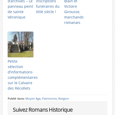
d’archives – Le
inscriptions
Blain et
panneau peint
funéraires du
Victoire
de sainte
XIIIè siècle !
Girousse,
Véronique
marchands
romanais
Petite
sélection
d’informations
complémentaires
sur le Calvaire
des Récollets
Publié dans:
Moyen-Age
,
Patrimoine
,
Religion
Suivez Romans Historique