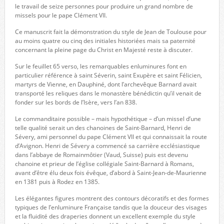
le travail de seize personnes pour produire un grand nombre de
missels pour le pape Clément VII.
Ce manuscrit fait la démonstration du style de Jean de Toulouse pour
au moins quatre ou cinq des initiales historiées mais sa paternité
concernant la pleine page du Christ en Majesté reste à discuter.
Sur le feuillet 65 verso, les remarquables enluminures font en
particulier référence à saint Séverin, saint Exupère et saint Félicien,
martyrs de Vienne, en Dauphiné, dont l’archevêque Barnard avait
transporté les reliques dans le monastère bénédictin qu’il venait de
fonder sur les bords de l’Isère, vers l’an 838.
Le commanditaire possible – mais hypothétique – d’un missel d’une
telle qualité serait un des chanoines de Saint-Barnard, Henri de
Sévery, ami personnel du pape Clément VII et qui connaissait la route
d’Avignon. Henri de Sévery a commencé sa carrière ecclésiastique
dans l’abbaye de Romainmôtier (Vaud, Suisse) puis est devenu
chanoine et prieur de l’église collégiale Saint-Barnard à Romans,
avant d’être élu deux fois évêque, d’abord à Saint-Jean-de-Maurienne
en 1381 puis à Rodez en 1385.
Les élégantes figures montrent des contours décoratifs et des formes
typiques de l’enluminure Française tandis que la douceur des visages
et la fluidité des draperies donnent un excellent exemple du style