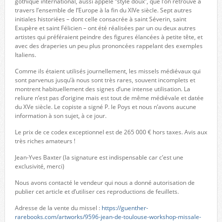
gothique international, aussi appelé “style doux”, que l’on retrouve à
travers l’ensemble de l’Europe à la fin du XIVe siècle. Sept autres
initiales historiées – dont celle consacrée à saint Séverin, saint
Exupère et saint Félicien – ont été réalisées par un ou deux autres
artistes qui préféraient peindre des figures élancées à petite tête, et
avec des draperies un peu plus prononcées rappelant des exemples
Italiens.
Comme ils étaient utilisés journellement, les missels médiévaux qui
sont parvenus jusqu’à nous sont très rares, souvent incomplets et
montrent habituellement des signes d’une intense utilisation. La
reliure n’est pas d’origine mais est tout de même médiévale et datée
du XVe siècle. Le copiste a signé P. le Poys et nous n’avons aucune
information à son sujet, à ce jour.
Le prix de ce codex exceptionnel est de 265 000 € hors taxes. Avis aux
très riches amateurs !
Jean-Yves Baxter (la signature est indispensable car c’est une
exclusivité, merci)
Nous avons contacté le vendeur qui nous a donné autorisation de
publier cet article et d’utiliser ces reproductions de feuillets.
Adresse de la vente du missel :
https://guenther-
rarebooks.com/artworks/9596-jean-de-toulouse-workshop-missale-