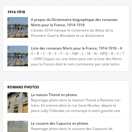
1914-1918
A propos du Dictionnaire biographique des romanais
Morts pour la France, 1914-1918
L’année 2014 marque le centenaire du début de la
Première Guerre Mondiale et ce dictionnaire
biographique veut rendre hommage aux romanais Morts pour la
France durant ce conflit. La base de cette recherche historique est
Liste des romanais Morts pour la France, 1914-1918 – A
constituée des noms gravés sur les plaques commémoratives de
A – B – C – D – E – F – G – HIJK – L – M – N – OPQ – R – S – T
l’Hôtel de Ville, du lycée du Dauphiné et du lycée Triboulet, […]
– UVW Cliquez sur une lettre pour voir la liste des Morts
pour la France dont le nom commence par cette lettre.
Liste des romanais […]
ROMANS PHOTOS
La maison Thomé en photos
Reportage photo dans la maison Thomé à Romans-sur-
Isère. En entrant dans la rue Saint-Nicolas, depuis la
place Lally-Tollendal, on remarque à notre gauche une
maison construite au XVIè siècle. Les deux façades sont ornées de
fenêtres jumelles à meneaux. Entre ces deux étages, on peut voir une
Le couvent des Capucins en photos
niche qui contient une statue de la Vierge. […]
Reportage photo dans le couvent des Capucins de