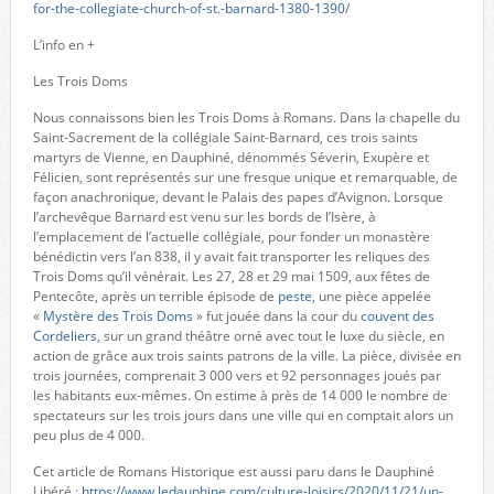
for-the-collegiate-church-of-st.-barnard-1380-1390/
L’info en +
Les Trois Doms
Nous connaissons bien les Trois Doms à Romans. Dans la chapelle du
Saint-Sacrement de la collégiale Saint-Barnard, ces trois saints
martyrs de Vienne, en Dauphiné, dénommés Séverin, Exupère et
Félicien, sont représentés sur une fresque unique et remarquable, de
façon anachronique, devant le Palais des papes d’Avignon. Lorsque
l’archevêque Barnard est venu sur les bords de l’Isère, à
l’emplacement de l’actuelle collégiale, pour fonder un monastère
bénédictin vers l’an 838, il y avait fait transporter les reliques des
Trois Doms qu’il vénérait. Les 27, 28 et 29 mai 1509, aux fêtes de
Pentecôte, après un terrible épisode de
peste
, une pièce appelée
«
Mystère des Trois Doms
» fut jouée dans la cour du
couvent des
Cordeliers
, sur un grand théâtre orné avec tout le luxe du siècle, en
action de grâce aux trois saints patrons de la ville. La pièce, divisée en
trois journées, comprenait 3 000 vers et 92 personnages joués par
les habitants eux-mêmes. On estime à près de 14 000 le nombre de
spectateurs sur les trois jours dans une ville qui en comptait alors un
peu plus de 4 000.
Cet article de Romans Historique est aussi paru dans le Dauphiné
Libéré :
https://www.ledauphine.com/culture-loisirs/2020/11/21/un-