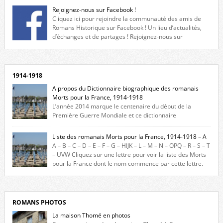
Rejoignez-nous sur Facebook !
Cliquez ici pour rejoindre la communauté des amis de
Romans Historique sur Facebook ! Un lieu d’actualités,
d’échanges et de partages ! Rejoignez-nous sur
Facebook, cliquez ici !
1914-1918
A propos du Dictionnaire biographique des romanais
Morts pour la France, 1914-1918
L’année 2014 marque le centenaire du début de la
Première Guerre Mondiale et ce dictionnaire
biographique veut rendre hommage aux romanais Morts pour la
France durant ce conflit. La base de cette recherche historique est
Liste des romanais Morts pour la France, 1914-1918 – A
constituée des noms gravés sur les plaques commémoratives de
A – B – C – D – E – F – G – HIJK – L – M – N – OPQ – R – S – T
l’Hôtel de Ville, du lycée du Dauphiné et du lycée Triboulet, […]
– UVW Cliquez sur une lettre pour voir la liste des Morts
pour la France dont le nom commence par cette lettre.
Liste des romanais […]
ROMANS PHOTOS
La maison Thomé en photos