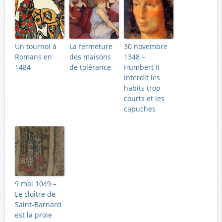
Un tournoi à
La fermeture
30 novembre
Romans en
des maisons
1348 –
1484
de tolérance
Humbert II
interdit les
habits trop
courts et les
capuches
9 mai 1049 –
Le cloître de
Saint-Barnard
est la proie