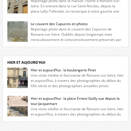
Reportage photo dans la maison Thomé à Romans-sur-
Isère. En entrant dans la rue Saint-Nicolas, depuis la
place Lally-Tollendal, on remarque à notre gauche une
maison construite au XVIè siècle. Les deux façades sont ornées de
fenêtres jumelles à meneaux. Entre ces deux étages, on peut voir une
Le couvent des Capucins en photos
niche qui contient une statue de la Vierge. […]
Reportage photo dans le couvent des Capucins de
Romans-sur-Isère. Oubliés depuis longtemps mais
miraculeusement et consciencieusement préservés par
les propriétaires des lieux, des vestiges du couvent des Capucins de
Romans-sur-Isère s’offrent à nouveau à notre vue. Cliquez ici pour lire
l’histoire de la redécouverte de vestiges du couvent des Capucins ! Petit
retour sur l’histoire […]
HIER ET AUJOURD'HUI
Hier et aujourd’hui : la boulangerie Pinet
Une visite inédite et fascinante de Romans-sur-Isère, hier
et aujourd’hui, à travers des photographies du début du
XXè siècle et des photographies actuelles prises
exactement dans le même cadre ! A l’angle de la place Jean Jaurès et de
l’avenue Victor Hugo (à côté d’Intermarché), à Romans. La boulangerie
Hier et aujourd’hui : la place Ernest Gailly vue depuis la
Jules Pinet est inscrite dans le […]
tour Jacquemart
Une visite inédite et fascinante de Romans-sur-Isère, hier
et aujourd’hui, à travers des photographies du début du
XXè siècle et des photographies actuelles prises exactement dans le
même cadre ! Ma photo date de 2009 donc ça a un peu changé depuis.
Cliquez sur l’image pour l’agrandir