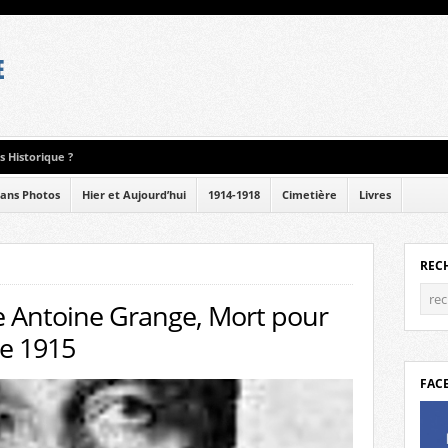
 Historique ?
ans Photos
Hier et Aujourd’hui
1914-1918
Cimetière
Livres
REC
e Antoine Grange, Mort pour
re 1915
FAC