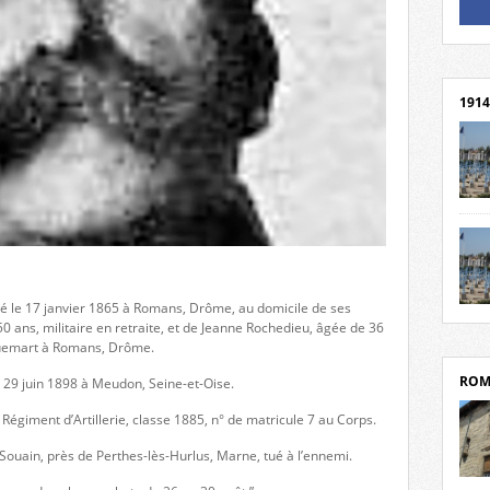
Un li
Rejoi
1914
cent
Mond
rend
Franc
rech
é le 17 janvier 1865 à Romans, Drôme, au domicile de ses
grav
Cliqu
 ans, militaire en retraite, et de Jeanne Rochedieu, âgée de 36
l’Hôt
Mort
cquemart à Romans, Drôme.
Tribo
par c
ROM
e 29 juin 1898 à Meudon, Seine-et-Oise.
 Régiment d’Artillerie, classe 1885, n° de matricule 7 au Corps.
e Souain, près de Perthes-lès-Hurlus, Marne, tué à l’ennemi.
depui