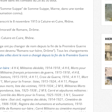
t preuve dans les combats du 26 au 30 août.”
notr
le “Somme-Suippe” de Somme-Suippe, Marne, dans une tombe
sièc
nhumation connu).
fenê
étage
anscrit le 8 novembre 1915 à Caluire-et-Cuire, Rhône.
statu
Isèr
mira
mémoratif de Romans, Drôme.
prése
vest
e Caluire-et-Cuire, Rhône.
HIER
sur-I
page ont pu changer de nom depuis la fin de la Première Guerre
Cliqu
est devenu “Romans-sur-Isère, Drôme”). Tous les changements
de ve
 des villes dont le nom a changé depuis la fin de la Première Guerre
retou
aujo
r-Isère
: 4 H 4, Militaires décédés, 1914-1918 ; 4 H 6, Morts pour
débu
 Militaires français prisonniers de guerre, 1915-1918 ; 4 H 8,
actu
itations, 1915-1919 ; 4 H 11, Croix de Guerre, 1916 ; 4 H 11, Mort
cadre
11, Mort pour la France : listes, 1915-1924 ; 4 H 11, Plaque
l’ave
 morts, liste des victimes, 1919-1934 ; 2 M 9, Militaires Morts
Roman
Roman
pondance, liste, 1925-1938 ; 2 M 9, Carré et sépultures militaires :
dans 
des 
Contrôle des Morts pour la France, 1925-1939 ; 5 N 1, Souvenir
des 
Isère : Etat civil, registres des décès, 1914-1921 ; Cimetière de
dans
s, 1906-1938 ; Registre des inhumations et exhumations, 1910-
donc
ille de Romans-sur-Isère ; Carré Militaire au cimetière municipal
l’ima