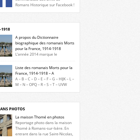
Romans Historique sur Facebook !
eu d’actualités, d’échanges et de partages !
gnez-nous sur Facebook, cliquez ici !
-1918
A propos du Dictionnaire
biographique des romanais Morts
pour la France, 1914-1918
L’année 2014 marque le
enaire du début de la Première Guerre
iale et ce dictionnaire biographique veut
Liste des romanais Morts pour la
re hommage aux romanais Morts pour la
France, 1914-1918 – A
e durant ce conflit. La base de cette
A – B – C – D – E – F – G – HIJK – L –
erche historique est constituée des noms
M – N – OPQ – R – S – T – UVW
és sur les plaques commémoratives de
ez sur une lettre pour voir la liste des
el de Ville, du lycée du Dauphiné et du lycée
s pour la France dont le nom commence
ulet, […]
ette lettre. Liste des romanais […]
ANS PHOTOS
La maison Thomé en photos
Reportage photo dans la maison
Thomé à Romans-sur-Isère. En
entrant dans la rue Saint-Nicolas,
s la place Lally-Tollendal, on remarque à