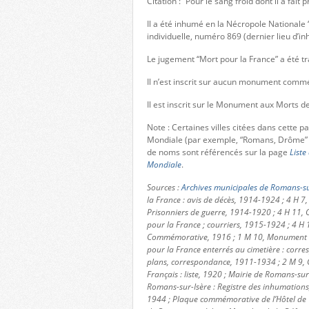
Citation : “Pour le sang froid dont il a fai
Il a été inhumé en la Nécropole Nationa
individuelle, numéro 869 (dernier lieu d’i
Le jugement “Mort pour la France” a été tr
Il n’est inscrit sur aucun monument com
Il est inscrit sur le Monument aux Morts d
Note : Certaines villes citées dans cette 
Mondiale (par exemple, “Romans, Drôme” 
de noms sont référencés sur la page
Liste
Mondiale
.
Sources :
Archives municipales de Romans-su
la France : avis de décès, 1914-1924 ; 4 H 7,
Prisonniers de guerre, 1914-1920 ; 4 H 11, C
pour la France ; courriers, 1915-1924 ; 4 H 
Commémorative, 1916 ; 1 M 10, Monument aux
pour la France enterrés au cimetière : corres
plans, correspondance, 1911-1934 ; 2 M 9, 
Français : liste, 1920 ; Mairie de Romans-sur-
Romans-sur-Isère : Registre des inhumation
1944 ; Plaque commémorative de l’Hôtel de V