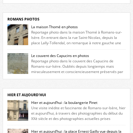
Liste des romanais […]
ROMANS PHOTOS
La maison Thomé en photos
Reportage photo dans la maison Thomé à Romans-sur-
Isère. En entrant dans la rue Saint-Nicolas, depuis la
place Lally-Tollendal, on remarque à notre gauche une
maison construite au XVIè siècle. Les deux façades sont ornées de
fenêtres jumelles à meneaux. Entre ces deux étages, on peut voir une
Le couvent des Capucins en photos
niche qui contient une statue de la Vierge. […]
Reportage photo dans le couvent des Capucins de
Romans-sur-Isère. Oubliés depuis longtemps mais
miraculeusement et consciencieusement préservés par
les propriétaires des lieux, des vestiges du couvent des Capucins de
Romans-sur-Isère s’offrent à nouveau à notre vue. Cliquez ici pour lire
l’histoire de la redécouverte de vestiges du couvent des Capucins ! Petit
retour sur l’histoire […]
HIER ET AUJOURD'HUI
Hier et aujourd’hui : la boulangerie Pinet
Une visite inédite et fascinante de Romans-sur-Isère, hier
et aujourd’hui, à travers des photographies du début du
XXè siècle et des photographies actuelles prises
exactement dans le même cadre ! A l’angle de la place Jean Jaurès et de
l’avenue Victor Hugo (à côté d’Intermarché), à Romans. La boulangerie
Hier et aujourd’hui : la place Ernest Gailly vue depuis la