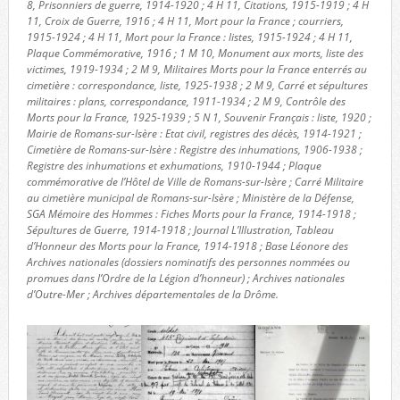
8, Prisonniers de guerre, 1914-1920 ; 4 H 11, Citations, 1915-1919 ; 4 H
11, Croix de Guerre, 1916 ; 4 H 11, Mort pour la France ; courriers,
1915-1924 ; 4 H 11, Mort pour la France : listes, 1915-1924 ; 4 H 11,
Plaque Commémorative, 1916 ; 1 M 10, Monument aux morts, liste des
victimes, 1919-1934 ; 2 M 9, Militaires Morts pour la France enterrés au
cimetière : correspondance, liste, 1925-1938 ; 2 M 9, Carré et sépultures
militaires : plans, correspondance, 1911-1934 ; 2 M 9, Contrôle des
Morts pour la France, 1925-1939 ; 5 N 1, Souvenir Français : liste, 1920 ;
Mairie de Romans-sur-Isère : Etat civil, registres des décès, 1914-1921 ;
Cimetière de Romans-sur-Isère : Registre des inhumations, 1906-1938 ;
Registre des inhumations et exhumations, 1910-1944 ; Plaque
commémorative de l’Hôtel de Ville de Romans-sur-Isère ; Carré Militaire
au cimetière municipal de Romans-sur-Isère ; Ministère de la Défense,
SGA Mémoire des Hommes : Fiches Morts pour la France, 1914-1918 ;
Sépultures de Guerre, 1914-1918 ; Journal L’Illustration, Tableau
d’Honneur des Morts pour la France, 1914-1918 ; Base Léonore des
Archives nationales (dossiers nominatifs des personnes nommées ou
promues dans l’Ordre de la Légion d’honneur) ; Archives nationales
d’Outre-Mer ; Archives départementales de la Drôme.