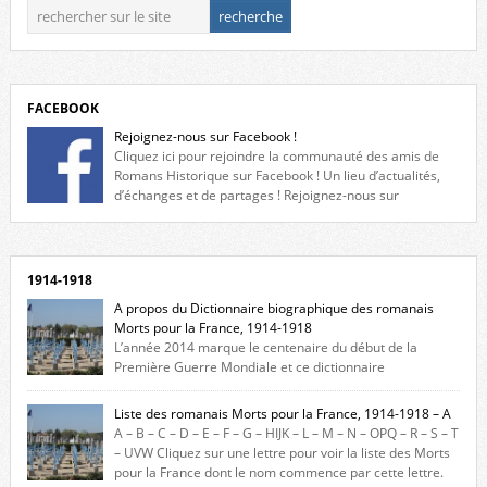
FACEBOOK
Rejoignez-nous sur Facebook !
Cliquez ici pour rejoindre la communauté des amis de
Romans Historique sur Facebook ! Un lieu d’actualités,
d’échanges et de partages ! Rejoignez-nous sur
Facebook, cliquez ici !
1914-1918
A propos du Dictionnaire biographique des romanais
Morts pour la France, 1914-1918
L’année 2014 marque le centenaire du début de la
Première Guerre Mondiale et ce dictionnaire
biographique veut rendre hommage aux romanais Morts pour la
France durant ce conflit. La base de cette recherche historique est
Liste des romanais Morts pour la France, 1914-1918 – A
constituée des noms gravés sur les plaques commémoratives de
A – B – C – D – E – F – G – HIJK – L – M – N – OPQ – R – S – T
l’Hôtel de Ville, du lycée du Dauphiné et du lycée Triboulet, […]
– UVW Cliquez sur une lettre pour voir la liste des Morts
pour la France dont le nom commence par cette lettre.