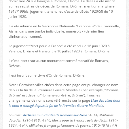
domiciliée 24 rue Pavigne à Romans, Drôme. Le décès a été inscrit
sur les registres de décès de Romans, Drôme : mention marginale
1917/199bis, jugement tenant lieu d’acte de décès 1920/58 du 10
juillet 1920.
Il a été inhumé en la Nécropole Nationale “Craonnelle” de Craonnelle,
Aisne, dans une tombe individuelle, numéro 37 (dernier lieu
d’inhumation connu).
Le jugement “Mort pour la France” a été rendu le 16 juin 1920 à
Valence, Drôme et transcrit le 10 juillet 1920 à Romans, Drôme.
Il n’est inscrit sur aucun monument commémoratif de Romans,
Drôme.
Il est inscrit sur le Livre d’Or de Romans, Drôme.
Note : Certaines villes citées dans cette page ont pu changer de nom
depuis la fin de la Première Guerre Mondiale (par exemple, “Romans,
Drôme” est devenu “Romans-sur-Isère, Drôme”). Tous les
changements de noms sont référencés sur la page
Liste des villes dont
le nom a changé depuis la fin de la Première Guerre Mondiale
.
Sources :
Archives municipales de Romans-sur-Isère
: 4 H 4, Militaires
décédés, 1914-1918 ; 4 H 6, Morts pour la France : avis de décès, 1914-
1924 ; 4 H 7, Militaires français prisonniers de guerre, 1915-1918 ; 4 H