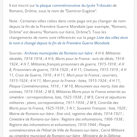
Il est inscrit sur
la plaque commémorative du lycée Triboulet
de
Romans, Drôme, sous le nom de “Damiron Eugène”.
Note : Certaines villes citées dans cette page ont pu changer de nom
depuis la fin de la Première Guerre Mondiale (par exemple, “Romans,
Drôme” est devenu “Romans-sur-Isère, Drôme”). Tous les
changements de noms sont référencés sur la page
Liste des villes dont
le nom a changé depuis la fin de la Première Guerre Mondiale
.
Sources :
Archives municipales de Romans-sur-Isère
: 4 H 4, Militaires
décédés, 1914-1918 ; 4 H 6, Morts pour la France : avis de décès, 1914-
1924 ; 4 H 7, Militaires français prisonniers de guerre, 1915-1918 ; 4 H
8, Prisonniers de guerre, 1914-1920 ; 4 H 11, Citations, 1915-1919 ; 4 H
11, Croix de Guerre, 1916 ; 4 H 11, Mort pour la France ; courriers,
1915-1924 ; 4 H 11, Mort pour la France : listes, 1915-1924 ; 4 H 11,
Plaque Commémorative, 1916 ; 1 M 10, Monument aux morts, liste des
victimes, 1919-1934 ; 2 M 9, Militaires Morts pour la France enterrés au
cimetière : correspondance, liste, 1925-1938 ; 2 M 9, Carré et sépultures
militaires : plans, correspondance, 1911-1934 ; 2 M 9, Contrôle des
Morts pour la France, 1925-1939 ; 5 N 1, Souvenir Français : liste, 1920 ;
Mairie de Romans-sur-Isère : Etat civil, registres des décès, 1914-1921 ;
Cimetière de Romans-sur-Isère : Registre des inhumations, 1906-1938 ;
Registre des inhumations et exhumations, 1910-1944 ; Plaque
commémorative de l’Hôtel de Ville de Romans-sur-Isère ; Carré Militaire
au cimetière municipal de Romans-sur-Isère ; Ministère de la Défense,