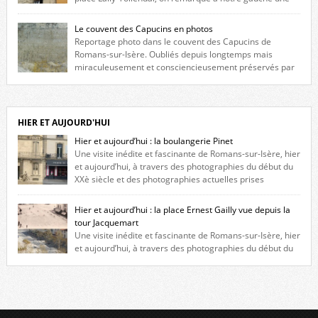
maison construite au XVIè siècle. Les deux façades sont ornées de
fenêtres jumelles à meneaux. Entre ces deux étages, on peut voir une
Le couvent des Capucins en photos
niche qui contient une statue de la Vierge. […]
Reportage photo dans le couvent des Capucins de
Romans-sur-Isère. Oubliés depuis longtemps mais
miraculeusement et consciencieusement préservés par
les propriétaires des lieux, des vestiges du couvent des Capucins de
Romans-sur-Isère s’offrent à nouveau à notre vue. Cliquez ici pour lire
l’histoire de la redécouverte de vestiges du couvent des Capucins ! Petit
retour sur l’histoire […]
HIER ET AUJOURD'HUI
Hier et aujourd’hui : la boulangerie Pinet
Une visite inédite et fascinante de Romans-sur-Isère, hier
et aujourd’hui, à travers des photographies du début du
XXè siècle et des photographies actuelles prises
exactement dans le même cadre ! A l’angle de la place Jean Jaurès et de
l’avenue Victor Hugo (à côté d’Intermarché), à Romans. La boulangerie
Hier et aujourd’hui : la place Ernest Gailly vue depuis la
Jules Pinet est inscrite dans le […]
tour Jacquemart
Une visite inédite et fascinante de Romans-sur-Isère, hier
et aujourd’hui, à travers des photographies du début du
XXè siècle et des photographies actuelles prises exactement dans le
même cadre ! Ma photo date de 2009 donc ça a un peu changé depuis.
Cliquez sur l’image pour l’agrandir