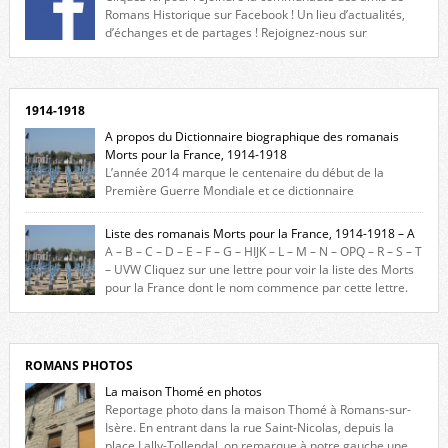
Romans Historique sur Facebook ! Un lieu d’actualités,
d’échanges et de partages ! Rejoignez-nous sur
Facebook, cliquez ici !
1914-1918
A propos du Dictionnaire biographique des romanais
Morts pour la France, 1914-1918
L’année 2014 marque le centenaire du début de la
Première Guerre Mondiale et ce dictionnaire
biographique veut rendre hommage aux romanais Morts pour la
France durant ce conflit. La base de cette recherche historique est
Liste des romanais Morts pour la France, 1914-1918 – A
constituée des noms gravés sur les plaques commémoratives de
A – B – C – D – E – F – G – HIJK – L – M – N – OPQ – R – S – T
l’Hôtel de Ville, du lycée du Dauphiné et du lycée Triboulet, […]
– UVW Cliquez sur une lettre pour voir la liste des Morts
pour la France dont le nom commence par cette lettre.
Liste des romanais […]
ROMANS PHOTOS
La maison Thomé en photos
Reportage photo dans la maison Thomé à Romans-sur-
Isère. En entrant dans la rue Saint-Nicolas, depuis la
place Lally-Tollendal, on remarque à notre gauche une