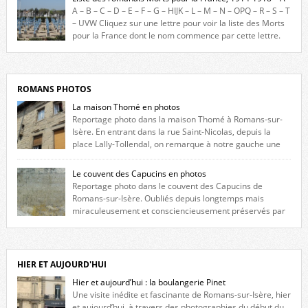
constituée des noms gravés sur les plaques commémoratives de
A – B – C – D – E – F – G – HIJK – L – M – N – OPQ – R – S – T
l’Hôtel de Ville, du lycée du Dauphiné et du lycée Triboulet, […]
– UVW Cliquez sur une lettre pour voir la liste des Morts
pour la France dont le nom commence par cette lettre.
Liste des romanais […]
ROMANS PHOTOS
La maison Thomé en photos
Reportage photo dans la maison Thomé à Romans-sur-
Isère. En entrant dans la rue Saint-Nicolas, depuis la
place Lally-Tollendal, on remarque à notre gauche une
maison construite au XVIè siècle. Les deux façades sont ornées de
fenêtres jumelles à meneaux. Entre ces deux étages, on peut voir une
Le couvent des Capucins en photos
niche qui contient une statue de la Vierge. […]
Reportage photo dans le couvent des Capucins de
Romans-sur-Isère. Oubliés depuis longtemps mais
miraculeusement et consciencieusement préservés par
les propriétaires des lieux, des vestiges du couvent des Capucins de
Romans-sur-Isère s’offrent à nouveau à notre vue. Cliquez ici pour lire
l’histoire de la redécouverte de vestiges du couvent des Capucins ! Petit
retour sur l’histoire […]
HIER ET AUJOURD'HUI
Hier et aujourd’hui : la boulangerie Pinet
Une visite inédite et fascinante de Romans-sur-Isère, hier
et aujourd’hui, à travers des photographies du début du