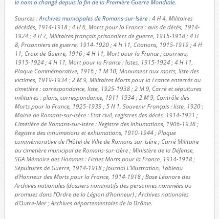
le nom a changé depuis la fin de la Première Guerre Mondiale
.
Sources :
Archives municipales de Romans-sur-Isère
: 4 H 4, Militaires
décédés, 1914-1918 ; 4 H 6, Morts pour la France : avis de décès, 1914-
1924 ; 4 H 7, Militaires français prisonniers de guerre, 1915-1918 ; 4 H
8, Prisonniers de guerre, 1914-1920 ; 4 H 11, Citations, 1915-1919 ; 4 H
11, Croix de Guerre, 1916 ; 4 H 11, Mort pour la France ; courriers,
1915-1924 ; 4 H 11, Mort pour la France : listes, 1915-1924 ; 4 H 11,
Plaque Commémorative, 1916 ; 1 M 10, Monument aux morts, liste des
victimes, 1919-1934 ; 2 M 9, Militaires Morts pour la France enterrés au
cimetière : correspondance, liste, 1925-1938 ; 2 M 9, Carré et sépultures
militaires : plans, correspondance, 1911-1934 ; 2 M 9, Contrôle des
Morts pour la France, 1925-1939 ; 5 N 1, Souvenir Français : liste, 1920 ;
Mairie de Romans-sur-Isère : Etat civil, registres des décès, 1914-1921 ;
Cimetière de Romans-sur-Isère : Registre des inhumations, 1906-1938 ;
Registre des inhumations et exhumations, 1910-1944 ; Plaque
commémorative de l’Hôtel de Ville de Romans-sur-Isère ; Carré Militaire
au cimetière municipal de Romans-sur-Isère ; Ministère de la Défense,
SGA Mémoire des Hommes : Fiches Morts pour la France, 1914-1918 ;
Sépultures de Guerre, 1914-1918 ; Journal L’Illustration, Tableau
d’Honneur des Morts pour la France, 1914-1918 ; Base Léonore des
Archives nationales (dossiers nominatifs des personnes nommées ou
promues dans l’Ordre de la Légion d’honneur) ; Archives nationales
d’Outre-Mer ; Archives départementales de la Drôme.