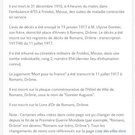
Il est mort le 31 décembre 1916, à 4 heures du matin, dans
l’ambulance 4/55 à Froidos, Meuse, des suites de maladie contractée
en service.
L’avis de décès a été envoyé le 19 janvier 1917 à M. Ulysse Gontier,
son frère, domicilié place d’Armes à Romans, Drôme. Le décès a été
inscrit sur les registres de décès de Romans, Drôme : transcription
1917/46 du 11 juillet 1917.
Il a été inhumé au cimetière militaire de Froidos, Meuse, dans une
tombe individuelle, rang 2, numéro 954 (dernier lieu d’inhumation
connu).
Le jugement “Mort pour la France” a été transcrit le 11 juillet 1917 à
Romans, Drôme.
Il est inscrit sur la plaque commémorative de l’Hôtel de Ville de
Romans, Drôme, sous le nom de “Gontier Auguste”.
Il est inscrit sur le Livre d’Or de Romans, Drôme.
Note : Certaines villes citées dans cette page ont pu changer de nom
depuis la fin de la Première Guerre Mondiale (par exemple, “Romans,
Drôme” est devenu “Romans-sur-Isère, Drôme”). Tous les
changements de noms sont référencés sur la page
Liste des villes dont