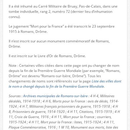
Il a été inhumé au Carré Militaire de Bruay, Pas-de-Calais, dans une
tombe individuelle, rang 2, numéro 72 (dernier lieu d’inhumation
connu).
Le jugement “Mort pour la France” a été transcrit le 23 septembre
1915 à Romans, Drôme.
Il n’est inscrit sur aucun monument commémoratif de Romans,
Drôme.
Il est inscrit sur le Livre d’Or de Romans, Drôme.
Note : Certaines villes citées dans cette page ont pu changer de nom
depuis la fin de la Première Guerre Mondiale (par exemple, “Romans,
Drôme” est devenu “Romans-sur-Isère, Drôme”). Tous les
changements de noms sont référencés sur la page
Liste des villes dont
le nom a changé depuis la fin de la Première Guerre Mondiale
.
Sources :
Archives municipales de Romans-sur-Isère
: 4 H 4, Militaires
décédés, 1914-1918 ; 4 H 6, Morts pour la France : avis de décès, 1914-
1924 ; 4 H 7, Militaires français prisonniers de guerre, 1915-1918 ; 4 H
8, Prisonniers de guerre, 1914-1920 ; 4 H 11, Citations, 1915-1919 ; 4 H
11, Croix de Guerre, 1916 ; 4 H 11, Mort pour la France ; courriers,
1915-1924 ; 4 H 11, Mort pour la France : listes, 1915-1924 ; 4 H 11,
Plaque Commémorative, 1916 ; 1 M 10, Monument aux morts, liste des