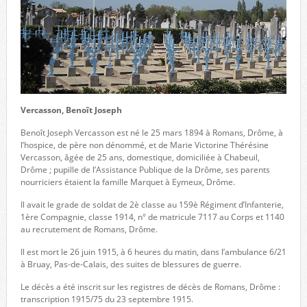
Vercasson, Benoît Joseph
Benoît Joseph Vercasson est né le 25 mars 1894 à Romans, Drôme, à
l’hospice, de père non dénommé, et de Marie Victorine Thérésine
Vercasson, âgée de 25 ans, domestique, domiciliée à Chabeuil,
Drôme ; pupille de l’Assistance Publique de la Drôme, ses parents
nourriciers étaient la famille Marquet à Eymeux, Drôme.
Il avait le grade de soldat de 2è classe au 159è Régiment d’Infanterie,
1ère Compagnie, classe 1914, n° de matricule 7117 au Corps et 1140
au recrutement de Romans, Drôme.
Il est mort le 26 juin 1915, à 6 heures du matin, dans l’ambulance 6/21
à Bruay, Pas-de-Calais, des suites de blessures de guerre.
Le décès a été inscrit sur les registres de décès de Romans, Drôme :
transcription 1915/75 du 23 septembre 1915.