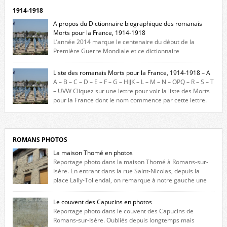
1914-1918
A propos du Dictionnaire biographique des romanais
Morts pour la France, 1914-1918
L’année 2014 marque le centenaire du début de la
Première Guerre Mondiale et ce dictionnaire
biographique veut rendre hommage aux romanais Morts pour la
France durant ce conflit. La base de cette recherche historique est
Liste des romanais Morts pour la France, 1914-1918 – A
constituée des noms gravés sur les plaques commémoratives de
A – B – C – D – E – F – G – HIJK – L – M – N – OPQ – R – S – T
l’Hôtel de Ville, du lycée du Dauphiné et du lycée Triboulet, […]
– UVW Cliquez sur une lettre pour voir la liste des Morts
pour la France dont le nom commence par cette lettre.
Liste des romanais […]
ROMANS PHOTOS
La maison Thomé en photos
Reportage photo dans la maison Thomé à Romans-sur-
Isère. En entrant dans la rue Saint-Nicolas, depuis la
place Lally-Tollendal, on remarque à notre gauche une
maison construite au XVIè siècle. Les deux façades sont ornées de
fenêtres jumelles à meneaux. Entre ces deux étages, on peut voir une
Le couvent des Capucins en photos
niche qui contient une statue de la Vierge. […]
Reportage photo dans le couvent des Capucins de
Romans-sur-Isère. Oubliés depuis longtemps mais