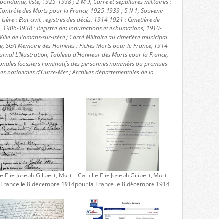
pondance, liste, 1925-1938 ; 2 M 9, Carré et sépultures militaires :
Contrôle des Morts pour la France, 1925-1939 ; 5 N 1, Souvenir
Isère : Etat civil, registres des décès, 1914-1921 ; Cimetière de
s, 1906-1938 ; Registre des inhumations et exhumations, 1910-
ille de Romans-sur-Isère ; Carré Militaire au cimetière municipal
nse, SGA Mémoire des Hommes : Fiches Morts pour la France, 1914-
urnal L’Illustration, Tableau d’Honneur des Morts pour la France,
ionales (dossiers nominatifs des personnes nommées ou promues
ves nationales d’Outre-Mer ; Archives départementales de la
e Elie Joseph Gilibert, Mort
Camille Elie Joseph Gilibert, Mort
a France le 8 décembre 1914
pour la France le 8 décembre 1914