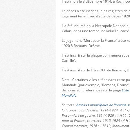
Il est mort le 8 décembre 1914, à Roclincou
Le décès a été inscrit sur les registres 
jugement tenant lieu d’acte de décès 1920
Il a été inhumé en la Nécropole Nationale
Calais, dans une tombe individuelle, carré
Le jugement “Mort pour la France” a été re
1920 à Romans, Drôme.
Il est inscrit sur la plaque commémorative
Camille”.
Il est inscrit sur le Livre d’Or de Romans, 
Note : Certaines villes citées dans cette 
Mondiale (par exemple, “Romans, Drôme” 
de noms sont référencés sur la page
Liste
Mondiale
.
Sources :
Archives municipales de Romans-su
la France : avis de décès, 1914-1924 ; 4 H 7,
Prisonniers de guerre, 1914-1920 ; 4 H 11, C
pour la France ; courriers, 1915-1924 ; 4 H 
Commémorative, 1916 ; 1 M 10, Monument aux