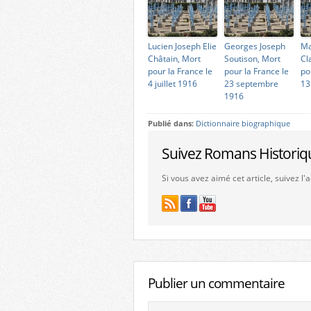
Lucien Joseph Elie
Georges Joseph
Ma
Châtain, Mort
Soutison, Mort
Cl
pour la France le
pour la France le
po
4 juillet 1916
23 septembre
13
1916
Publié dans:
Dictionnaire biographique
Suivez Romans Historiq
Si vous avez aimé cet article, suivez l
Publier un commentaire