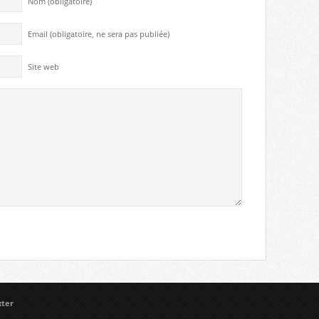
Nom (obligatoire)
Email (obligatoire, ne sera pas publiée)
Site web
xter