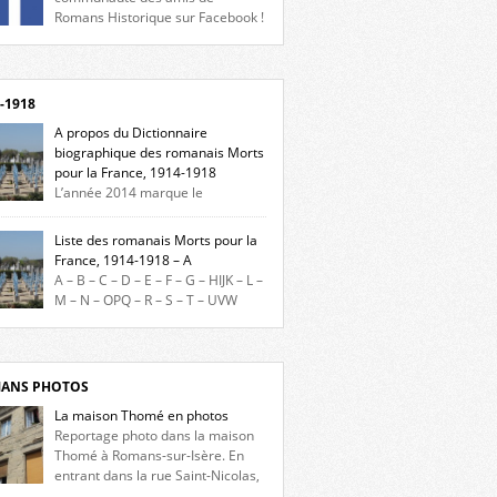
Romans Historique sur Facebook !
eu d’actualités, d’échanges et de partages !
gnez-nous sur Facebook, cliquez ici !
-1918
A propos du Dictionnaire
biographique des romanais Morts
pour la France, 1914-1918
L’année 2014 marque le
enaire du début de la Première Guerre
iale et ce dictionnaire biographique veut
Liste des romanais Morts pour la
re hommage aux romanais Morts pour la
France, 1914-1918 – A
e durant ce conflit. La base de cette
A – B – C – D – E – F – G – HIJK – L –
erche historique est constituée des noms
M – N – OPQ – R – S – T – UVW
és sur les plaques commémoratives de
ez sur une lettre pour voir la liste des
el de Ville, du lycée du Dauphiné et du lycée
s pour la France dont le nom commence
ulet, […]
ette lettre. Liste des romanais […]
ANS PHOTOS
La maison Thomé en photos
Reportage photo dans la maison
Thomé à Romans-sur-Isère. En
entrant dans la rue Saint-Nicolas,
s la place Lally-Tollendal, on remarque à