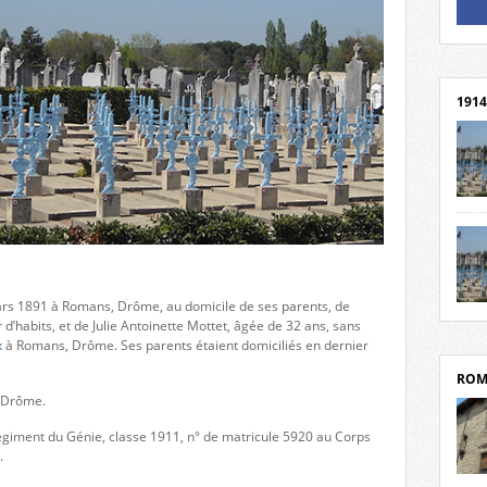
Un li
Rejoi
1914
cent
Mond
rend
Franc
rech
 mars 1891 à Romans, Drôme, au domicile de ses parents, de
grav
Cliqu
r d’habits, et de Julie Antoinette Mottet, âgée de 32 ans, sans
l’Hôt
Mort
x
à Romans, Drôme. Ses parents étaient domiciliés en dernier
Tribo
par c
ROM
, Drôme.
Régiment du Génie, classe 1911, n° de matricule 5920 au Corps
.
depui