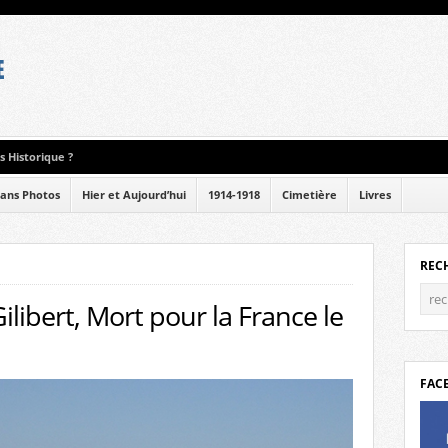
 Historique ?
ans Photos
Hier et Aujourd’hui
1914-1918
Cimetière
Livres
REC
ilibert, Mort pour la France le
FAC