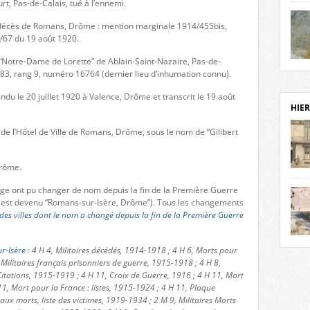
rt, Pas-de-Calais, tué à l’ennemi.
notr
sièc
de décès de Romans, Drôme : mention marginale 1914/455bis,
fenê
/67 du 19 août 1920.
étage
 “Notre-Dame de Lorette” de Ablain-Saint-Nazaire, Pas-de-
statu
Isèr
 83, rang 9, numéro 16764 (dernier lieu d’inhumation connu).
mira
prése
ndu le 20 juillet 1920 à Valence, Drôme et transcrit le 19 août
vest
HIER
sur-I
Cliqu
 de l’Hôtel de Ville de Romans, Drôme, sous le nom de “Gilibert
de ve
retou
Drôme.
aujo
débu
page ont pu changer de nom depuis la fin de la Première Guerre
actu
est devenu “Romans-sur-Isère, Drôme”). Tous les changements
cadre
 des villes dont le nom a changé depuis la fin de la Première Guerre
l’ave
Roman
Roman
r-Isère
: 4 H 4, Militaires décédés, 1914-1918 ; 4 H 6, Morts pour
dans 
des 
 Militaires français prisonniers de guerre, 1915-1918 ; 4 H 8,
des 
itations, 1915-1919 ; 4 H 11, Croix de Guerre, 1916 ; 4 H 11, Mort
dans
11, Mort pour la France : listes, 1915-1924 ; 4 H 11, Plaque
donc
 morts, liste des victimes, 1919-1934 ; 2 M 9, Militaires Morts
l’ima