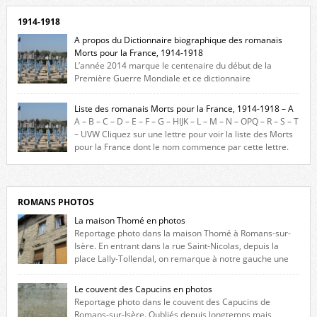
1914-1918
A propos du Dictionnaire biographique des romanais
Morts pour la France, 1914-1918
L’année 2014 marque le centenaire du début de la
Première Guerre Mondiale et ce dictionnaire
biographique veut rendre hommage aux romanais Morts pour la
France durant ce conflit. La base de cette recherche historique est
Liste des romanais Morts pour la France, 1914-1918 – A
constituée des noms gravés sur les plaques commémoratives de
A – B – C – D – E – F – G – HIJK – L – M – N – OPQ – R – S – T
l’Hôtel de Ville, du lycée du Dauphiné et du lycée Triboulet, […]
– UVW Cliquez sur une lettre pour voir la liste des Morts
pour la France dont le nom commence par cette lettre.
Liste des romanais […]
ROMANS PHOTOS
La maison Thomé en photos
Reportage photo dans la maison Thomé à Romans-sur-
Isère. En entrant dans la rue Saint-Nicolas, depuis la
place Lally-Tollendal, on remarque à notre gauche une
maison construite au XVIè siècle. Les deux façades sont ornées de
fenêtres jumelles à meneaux. Entre ces deux étages, on peut voir une
Le couvent des Capucins en photos
niche qui contient une statue de la Vierge. […]
Reportage photo dans le couvent des Capucins de
Romans-sur-Isère. Oubliés depuis longtemps mais