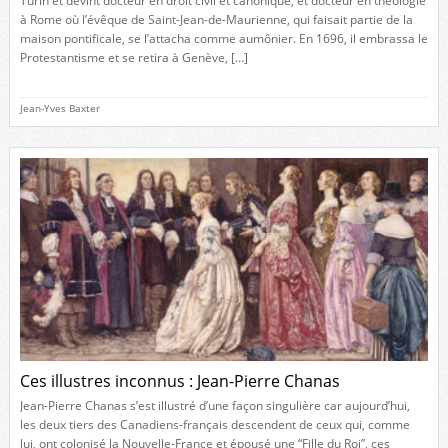
Turin et devint docteur en droit civil et canonique, et docteur en théologie
à Rome où l’évêque de Saint-Jean-de-Maurienne, qui faisait partie de la
maison pontificale, se l’attacha comme aumônier. En 1696, il embrassa le
Protestantisme et se retira à Genève, […]
Jean-Yves Baxter
Ces illustres inconnus : Jean-Pierre Chanas
Jean-Pierre Chanas s’est illustré d’une façon singulière car aujourd’hui,
les deux tiers des Canadiens-français descendent de ceux qui, comme
lui, ont colonisé la Nouvelle-France et épousé une “Fille du Roi”, ces