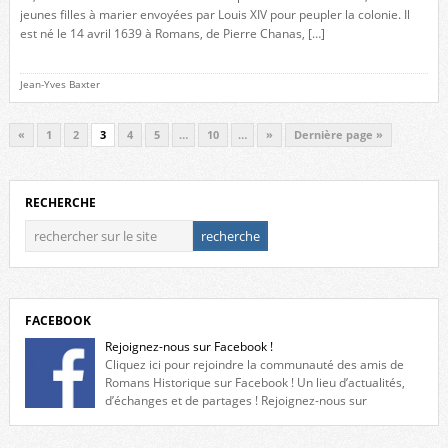
jeunes filles à marier envoyées par Louis XIV pour peupler la colonie. Il
est né le 14 avril 1639 à Romans, de Pierre Chanas, […]
Jean-Yves Baxter
«
1
2
3
4
5
…
10
…
»
Dernière page »
RECHERCHE
FACEBOOK
Rejoignez-nous sur Facebook !
Cliquez ici pour rejoindre la communauté des amis de
Romans Historique sur Facebook ! Un lieu d’actualités,
d’échanges et de partages ! Rejoignez-nous sur
Facebook, cliquez ici !