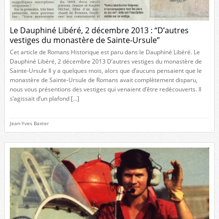
Le Dauphiné Libéré, 2 décembre 2013 : “D’autres
vestiges du monastère de Sainte-Ursule”
Cet article de Romans Historique est paru dans le Dauphiné Libéré. Le
Dauphiné Libéré, 2 décembre 2013 D’autres vestiges du monastère de
Sainte-Ursule Il y a quelques mois, alors que d’aucuns pensaient que le
monastère de Sainte-Ursule de Romans avait complètement disparu,
nous vous présentions des vestiges qui venaient d’être redécouverts. Il
s’agissait d’un plafond […]
Jean-Yves Baxter