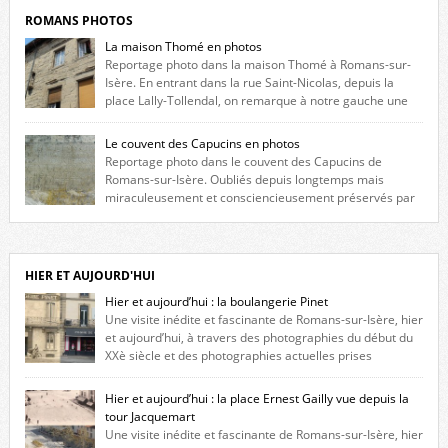
ROMANS PHOTOS
La maison Thomé en photos
Reportage photo dans la maison Thomé à Romans-sur-
Isère. En entrant dans la rue Saint-Nicolas, depuis la
place Lally-Tollendal, on remarque à notre gauche une
maison construite au XVIè siècle. Les deux façades sont ornées de
fenêtres jumelles à meneaux. Entre ces deux étages, on peut voir une
Le couvent des Capucins en photos
niche qui contient une statue de la Vierge. […]
Reportage photo dans le couvent des Capucins de
Romans-sur-Isère. Oubliés depuis longtemps mais
miraculeusement et consciencieusement préservés par
les propriétaires des lieux, des vestiges du couvent des Capucins de
Romans-sur-Isère s’offrent à nouveau à notre vue. Cliquez ici pour lire
l’histoire de la redécouverte de vestiges du couvent des Capucins ! Petit
retour sur l’histoire […]
HIER ET AUJOURD'HUI
Hier et aujourd’hui : la boulangerie Pinet
Une visite inédite et fascinante de Romans-sur-Isère, hier
et aujourd’hui, à travers des photographies du début du
XXè siècle et des photographies actuelles prises
exactement dans le même cadre ! A l’angle de la place Jean Jaurès et de
l’avenue Victor Hugo (à côté d’Intermarché), à Romans. La boulangerie
Hier et aujourd’hui : la place Ernest Gailly vue depuis la
Jules Pinet est inscrite dans le […]
tour Jacquemart
Une visite inédite et fascinante de Romans-sur-Isère, hier