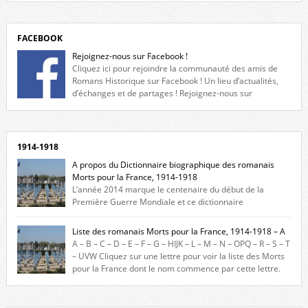
FACEBOOK
Rejoignez-nous sur Facebook !
Cliquez ici pour rejoindre la communauté des amis de
Romans Historique sur Facebook ! Un lieu d’actualités,
d’échanges et de partages ! Rejoignez-nous sur
Facebook, cliquez ici !
1914-1918
A propos du Dictionnaire biographique des romanais
Morts pour la France, 1914-1918
L’année 2014 marque le centenaire du début de la
Première Guerre Mondiale et ce dictionnaire
biographique veut rendre hommage aux romanais Morts pour la
France durant ce conflit. La base de cette recherche historique est
Liste des romanais Morts pour la France, 1914-1918 – A
constituée des noms gravés sur les plaques commémoratives de
A – B – C – D – E – F – G – HIJK – L – M – N – OPQ – R – S – T
l’Hôtel de Ville, du lycée du Dauphiné et du lycée Triboulet, […]
– UVW Cliquez sur une lettre pour voir la liste des Morts
pour la France dont le nom commence par cette lettre.
Liste des romanais […]