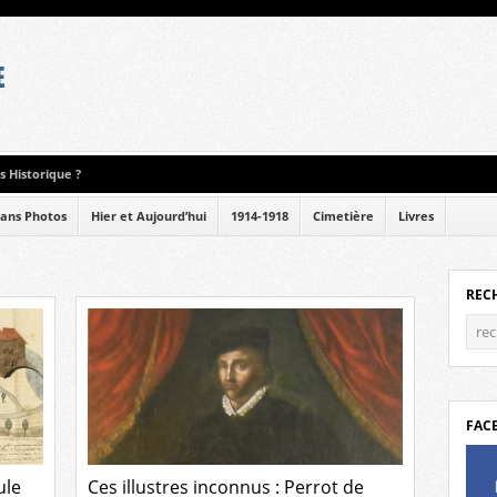
 Historique ?
ans Photos
Hier et Aujourd’hui
1914-1918
Cimetière
Livres
REC
FAC
ule
Ces illustres inconnus : Perrot de