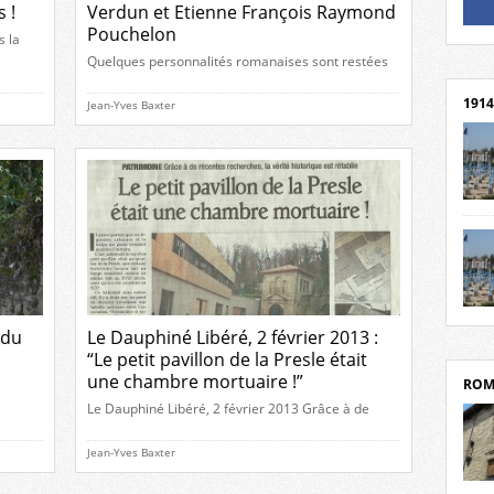
 !
Verdun et Etienne François Raymond
Pouchelon
Un li
s la
Rejoi
e
Quelques personnalités romanaises sont restées
dans les mémoires et les noms de rues, de places
r que
1914
et de bâtiments. Mais savons-nous qui elles
Jean-Yves Baxter
eau
étaient ? Cinquième volet de cette série (voir 1, 2, 3
ès le
et 4). Perrot de Verdun Riche bourgeois de
Romans, élu consul le 6 juillet 1370, doit d’autant
plus figurer au premier rang […]
cent
Mond
rend
Franc
rech
grav
Cliqu
l’Hôt
 du
Le Dauphiné Libéré, 2 février 2013 :
Mort
Tribo
“Le petit pavillon de la Presle était
par c
une chambre mortuaire !”
ROM
Le Dauphiné Libéré, 2 février 2013 Grâce à de
tal est
récentes recherches, la vérité historique est
VIè
rétablie Le petit pavillon de la Presle était une
Jean-Yves Baxter
chambre mortuaire ! Il arrive parfois que les
depui
 l’objet
légendes urbaines et le temps qui passe viennent