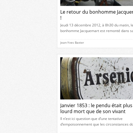
Le retour du bonhomme Jacque
!
Jeudi 13 décembre 2012, à 8h30 du matin, l
bonhomme Jacquemart est remonté dans sa
après de longues semaines d’absence. Il s’ag
nouveau bonhomme complètement refait à 
Jean-Yves Baxter
car l’ancien était très endommagé après 64
bons et loyaux services sous le soleil, la plui
neige. Ci-dessous, de nombreuses photos [
Janvier 1853 : le pendu était plus
lourd mort que de son vivant
Il n’est ici question que d’une tentative
d’empoisonnement que les circonstances do
est environnée rendent assez singulière. Voi