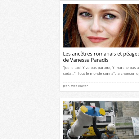
d’une longue bataille juridique entre une
association et la Ville de Romans-sur-Isère, i
Les ancêtres romanais et péage
de Vanessa Paradis
“Joe le taxi, Y va pas partout, Y marche pas 
soda…”. Tout le monde connaît la chanson q
révélé Vanessa Paradis en 1987, à l’âge de 
N° 1 du Top 50 pendant onze semaines et s
Jean-Yves Baxter
international. En 1989, elle reçoit la Victoire
Musique de l’interprète féminine de l’année 