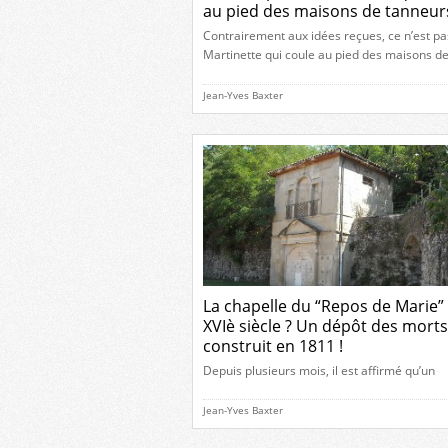
au pied des maisons de tanneurs
Contrairement aux idées reçues, ce n’est pa
Martinette qui coule au pied des maisons d
tanneurs, au quartier de la Presle ! Depuis
plusieurs semaines, nous pouvons constate
Jean-Yves Baxter
le canal de la Martinette est fermé et que l’
continue à couler au pied de ces maisons. D
début de mes recherches, on […]
La chapelle du “Repos de Marie”
XVIè siècle ? Un dépôt des morts
construit en 1811 !
Depuis plusieurs mois, il est affirmé qu’un
bâtiment situé dans l’enclos de l’ancien hôpi
une chapelle du chemin de croix datant du X
Jean-Yves Baxter
siècle. Et ce bâtiment, intégré au projet de
construction de la “Cité de la Musique”, a fait