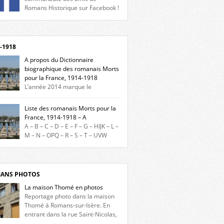
Romans Historique sur Facebook !
eu d’actualités, d’échanges et de partages !
gnez-nous sur Facebook, cliquez ici !
-1918
A propos du Dictionnaire
biographique des romanais Morts
pour la France, 1914-1918
L’année 2014 marque le
enaire du début de la Première Guerre
iale et ce dictionnaire biographique veut
Liste des romanais Morts pour la
re hommage aux romanais Morts pour la
France, 1914-1918 – A
e durant ce conflit. La base de cette
A – B – C – D – E – F – G – HIJK – L –
erche historique est constituée des noms
M – N – OPQ – R – S – T – UVW
és sur les plaques commémoratives de
ez sur une lettre pour voir la liste des
el de Ville, du lycée du Dauphiné et du lycée
s pour la France dont le nom commence
ulet, […]
ette lettre. Liste des romanais […]
ANS PHOTOS
La maison Thomé en photos
Reportage photo dans la maison
Thomé à Romans-sur-Isère. En
entrant dans la rue Saint-Nicolas,
s la place Lally-Tollendal, on remarque à