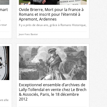
mart
Ovide Brierre, Mort pour la France à
Romans et inscrit pour l’éternité à
Apremont, Ardennes
e
 tour
Il y a près de deux ans, grâce à Romans Historique,
it d’un
Françoise Deveaux avait découvert la tombe de
neuf
son grand-oncle Ovide Brierre. Alors qu’elle
Jean-Yves Baxter
 ans de
recherchait sa trace depuis plusieurs années déjà,
e et la
elle m’avait contacté après l’avoir découverte
…]
parmi les photos du Carré Militaire du cimetière
Romans-sur-Isère que j’avais publiées. Depuis, elle
a continué à oeuvrer […]
Exceptionnel ensemble d’archives de
Lally-Tollendal en vente chez Le Brech
& Associés, Paris, le 18 décembre
2012
nt elle
ci les
Le 18 décembre 2012, à 14 heures, la maison de