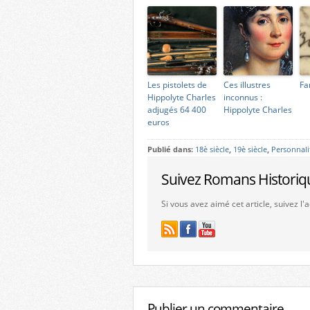
Les pistolets de
Ces illustres
Fa
Hippolyte Charles
inconnus :
adjugés 64 400
Hippolyte Charles
euros
Publié dans:
18è siècle
,
19è siècle
,
Personnali
Suivez Romans Historiq
Si vous avez aimé cet article, suivez l
Publier un commentaire