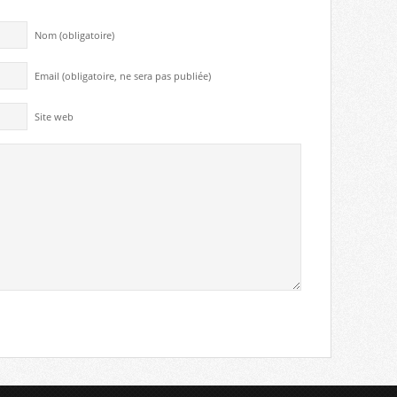
Nom (obligatoire)
Email (obligatoire, ne sera pas publiée)
Site web