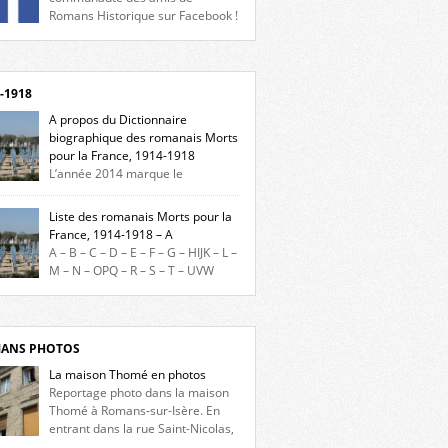
Romans Historique sur Facebook !
eu d’actualités, d’échanges et de partages !
gnez-nous sur Facebook, cliquez ici !
-1918
A propos du Dictionnaire
biographique des romanais Morts
pour la France, 1914-1918
L’année 2014 marque le
enaire du début de la Première Guerre
iale et ce dictionnaire biographique veut
Liste des romanais Morts pour la
re hommage aux romanais Morts pour la
France, 1914-1918 – A
e durant ce conflit. La base de cette
A – B – C – D – E – F – G – HIJK – L –
erche historique est constituée des noms
M – N – OPQ – R – S – T – UVW
és sur les plaques commémoratives de
ez sur une lettre pour voir la liste des
el de Ville, du lycée du Dauphiné et du lycée
s pour la France dont le nom commence
ulet, […]
ette lettre. Liste des romanais […]
ANS PHOTOS
La maison Thomé en photos
Reportage photo dans la maison
Thomé à Romans-sur-Isère. En
entrant dans la rue Saint-Nicolas,
s la place Lally-Tollendal, on remarque à