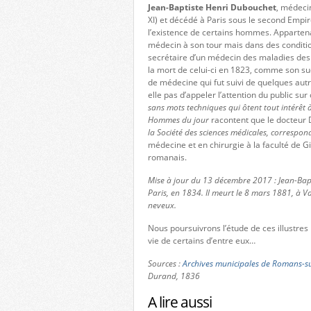
Jean-Baptiste Henri Dubouchet
, médeci
XI) et décédé à Paris sous le second Empi
l’existence de certains hommes. Appartenan
médecin à son tour mais dans des conditio
secrétaire d’un médecin des maladies des 
la mort de celui-ci en 1823, comme son suc
de médecine qui fut suivi de quelques autr
elle pas d’appeler l’attention du public su
sans mots techniques qui ôtent tout intérêt à
Hommes du jour
racontent que le docteur
la Société des sciences médicales, correspond
médecine et en chirurgie à la faculté de Gi
romanais.
Mise à jour du 13 décembre 2017 : Jean-Ba
Paris, en 1834. Il meurt le 8 mars 1881, à Vale
neveux.
Nous poursuivrons l’étude de ces illustre
vie de certains d’entre eux…
Sources :
Archives municipales de Romans-su
Durand, 1836
A lire aussi