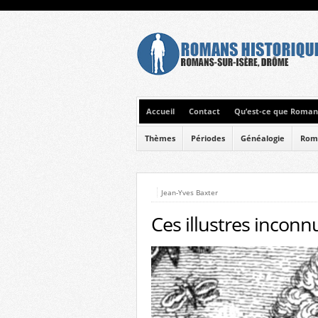
Accueil
Contact
Qu’est-ce que Romans
Thèmes
Périodes
Généalogie
Rom
Jean-Yves Baxter
Ces illustres inconn