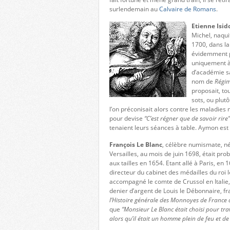
surlendemain au
Calvaire de Romans
.
Etienne Isi
Michel, naqui
1700, dans la
évidemment pas
uniquement à 
d’académie sat
nom de
Régim
proposait, to
sots, ou plut
l’on préconisait alors contre les maladies
pour devise
“C’est régner que de savoir rire”
tenaient leurs séances à table. Aymon est 
François Le Blanc
, célèbre numismate, né
Versailles, au mois de juin 1698, était prob
aux tailles en 1654. Etant allé à Paris, en 
directeur du cabinet des médailles du roi 
accompagné le comte de Crussol en Italie, i
denier d’argent de Louis le Débonnaire, f
l’Histoire générale des Monnoyes de France
que
“Monsieur Le Blanc était choisi pour tra
alors qu’il était un homme plein de feu et de