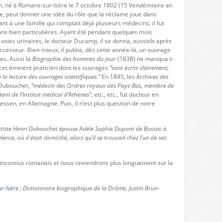
n, né à Romans-sur-Isère le 7 octobre 1802 (15 Vendémiaire an
re, peut donner une idée du rôle que la réclame joue dans
t à une famille qui comptait déjà plusieurs médecins, il fut
ns bien particulières. Ayant été pendant quelques mois
voies urinaires, le docteur Ducamp, il se donna, aussitôt après
cesseur. Bien mieux, il publia, dès cette année-là, un ouvrage
es. Aussi la
Biographie des hommes du jour
(1838) ne manqua t-
r cet éminent praticien dont les ouvrages
“sont écrits clairement,
 la lecture des ouvrages scientifiques.”
En 1845, les
Archives des
 Dubouchet,
“médecin des Ordres royaux des Pays-Bas, membre de
ant de l’Institut médical d’Athènes”
, etc., etc., fut docteur en
essen, en Allemagne. Puis, il n’est plus question de notre
ptiste Henri Dubouchet épouse Adèle Sophie Dupont de Bussac à
nce, où il était domicilié, alors qu’il se trouvait chez l’un de ses
s inconnus romanais et nous reviendrons plus longuement sur la
r-Isère
; Dictionnaire biographique de la Drôme, Justin Brun-