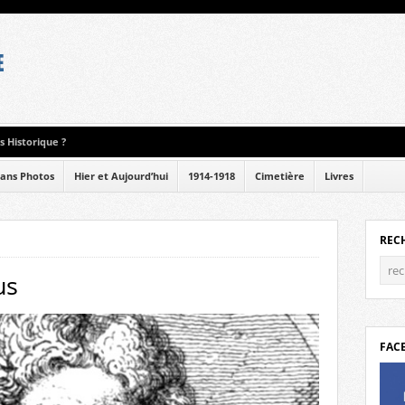
 Historique ?
ans Photos
Hier et Aujourd’hui
1914-1918
Cimetière
Livres
REC
us
FAC