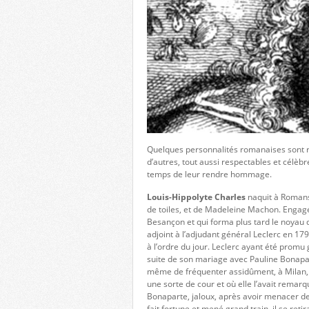
Quelques personnalités romanaises sont r
d’autres, tout aussi respectables et célèbr
temps de leur rendre hommage.
Louis-Hippolyte Charles
naquit à Romans-
de toiles, et de Madeleine Machon. Engag
Besançon et qui forma plus tard le noyau de
adjoint à l’adjudant général Leclerc en 1796
à l’ordre du jour. Leclerc ayant été promu g
suite de son mariage avec Pauline Bonapar
même de fréquenter assidûment, à Milan, 
une sorte de cour et où elle l’avait remarq
Bonaparte, jaloux, après avoir menacer de le
fait fortune et mené grand train, il se reti