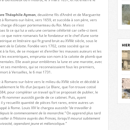
notr
sièc
dore Théophile Aymon
, deuxième fils d’André et de Marguerite
fenê
t à Romans-sur-Isère, vers 1659, et succéda à son père, vers
étage
 charge d’écuyer portemanteau du Roi. Mais ce n’est
statu
Isèr
 là ce qui lui a valu une certaine célébrité car celle-ci tient
mira
ce que notre romanais fut le fondateur et le chef d’une sorte
prése
irique et littéraire qui fit grand bruit au XVIIIè siècle, sous le
vest
HIER
ent de la Calotte
. Fondée vers 1702, cette société qui se
sur-I
ut à la fois, de se moquer et d’enrôler les mauvais auteurs et les
Cliqu
ôt les excentriques, emprunta son nom à la calotte de plomb que
de ve
 mentales. Elle avait pour emblèmes la lune et une marotte, avec
retou
et ses membres, qui se reconnaissaient fous les premiers,
mort à Versailles, le 6 mai 1731.
aujo
débu
 à Romans-sur-Isère vers le milieu du XVIIè siècle et décédé à
actu
ablement le fils d’un Jacques Le Blanc, que l’on trouve cotisé
cadre
1684, pour compléter un travail qu’il se proposait de publier, le
l’ave
le fît nommer aussitôt garde de ce cabinet. Puis, ayant
Roman
Roman
l y recueillit quantité de pièces fort rares, entre autres un
dans 
des 
rappé à Rome. Louis XIV le chargea aussitôt
“de travailler à
des 
 depuis le commencement de la monarchie.”
On apprend plus tard
dans
vailler à l’Histoire auprès des Princes, lorsqu’il mourut subitement
donc
 vivacité, cependant jeune et mélancolique.”
l’ima