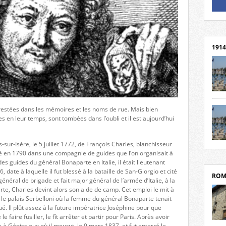
Un li
Rejoi
1914
cent
Mond
estées dans les mémoires et les noms de rue. Mais bien
rend
es en leur temps, sont tombées dans l’oubli et il est aujourd’hui
Franc
rech
grav
sur-Isère, le 5 juillet 1772, de François Charles, blanchisseur
Cliqu
l’Hôt
é en 1790 dans une compagnie de guides que l’on organisait à
Mort
Tribo
s guides du général Bonaparte en Italie, il était lieutenant
par c
, date à laquelle il fut blessé à la bataille de San-Giorgio et cité
ROM
énéral de brigade et fait major général de l’armée d’Italie, à la
te, Charles devint alors son aide de camp. Cet emploi le mit à
le palais Serbelloni où la femme du général Bonaparte tenait
ué. Il plût assez à la future impératrice Joséphine pour que
 faire fusiller, le fît arrêter et partir pour Paris. Après avoir
depui
ra à Génissieux où il mourut, le 9 mars 1837, et fut enterré le