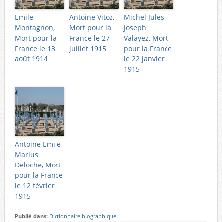
Emile
Antoine Vitoz,
Michel Jules
Montagnon,
Mort pour la
Joseph
Mort pour la
France le 27
Valayez, Mort
France le 13
juillet 1915
pour la France
août 1914
le 22 janvier
1915
Antoine Emile
Marius
Deloche, Mort
pour la France
le 12 février
1915
Publié dans:
Dictionnaire biographique