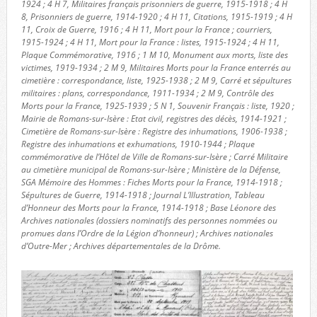
1924 ; 4 H 7, Militaires français prisonniers de guerre, 1915-1918 ; 4 H
8, Prisonniers de guerre, 1914-1920 ; 4 H 11, Citations, 1915-1919 ; 4 H
11, Croix de Guerre, 1916 ; 4 H 11, Mort pour la France ; courriers,
1915-1924 ; 4 H 11, Mort pour la France : listes, 1915-1924 ; 4 H 11,
Plaque Commémorative, 1916 ; 1 M 10, Monument aux morts, liste des
victimes, 1919-1934 ; 2 M 9, Militaires Morts pour la France enterrés au
cimetière : correspondance, liste, 1925-1938 ; 2 M 9, Carré et sépultures
militaires : plans, correspondance, 1911-1934 ; 2 M 9, Contrôle des
Morts pour la France, 1925-1939 ; 5 N 1, Souvenir Français : liste, 1920 ;
Mairie de Romans-sur-Isère : Etat civil, registres des décès, 1914-1921 ;
Cimetière de Romans-sur-Isère : Registre des inhumations, 1906-1938 ;
Registre des inhumations et exhumations, 1910-1944 ; Plaque
commémorative de l’Hôtel de Ville de Romans-sur-Isère ; Carré Militaire
au cimetière municipal de Romans-sur-Isère ; Ministère de la Défense,
SGA Mémoire des Hommes : Fiches Morts pour la France, 1914-1918 ;
Sépultures de Guerre, 1914-1918 ; Journal L’Illustration, Tableau
d’Honneur des Morts pour la France, 1914-1918 ; Base Léonore des
Archives nationales (dossiers nominatifs des personnes nommées ou
promues dans l’Ordre de la Légion d’honneur) ; Archives nationales
d’Outre-Mer ; Archives départementales de la Drôme.