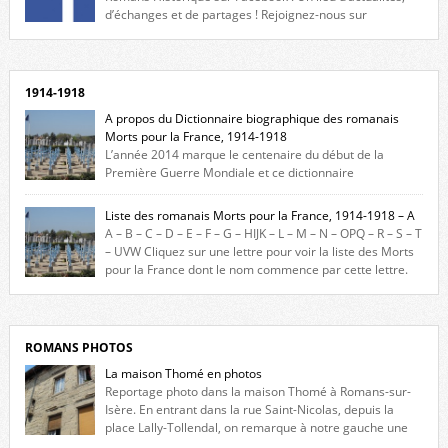
d’échanges et de partages ! Rejoignez-nous sur
Facebook, cliquez ici !
1914-1918
A propos du Dictionnaire biographique des romanais
Morts pour la France, 1914-1918
L’année 2014 marque le centenaire du début de la
Première Guerre Mondiale et ce dictionnaire
biographique veut rendre hommage aux romanais Morts pour la
France durant ce conflit. La base de cette recherche historique est
Liste des romanais Morts pour la France, 1914-1918 – A
constituée des noms gravés sur les plaques commémoratives de
A – B – C – D – E – F – G – HIJK – L – M – N – OPQ – R – S – T
l’Hôtel de Ville, du lycée du Dauphiné et du lycée Triboulet, […]
– UVW Cliquez sur une lettre pour voir la liste des Morts
pour la France dont le nom commence par cette lettre.
Liste des romanais […]
ROMANS PHOTOS
La maison Thomé en photos
Reportage photo dans la maison Thomé à Romans-sur-
Isère. En entrant dans la rue Saint-Nicolas, depuis la
place Lally-Tollendal, on remarque à notre gauche une
maison construite au XVIè siècle. Les deux façades sont ornées de