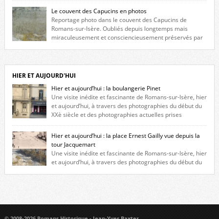
fenêtres jumelles à meneaux. Entre ces deux étages, on peut voir une
Le couvent des Capucins en photos
niche qui contient une statue de la Vierge. […]
Reportage photo dans le couvent des Capucins de
Romans-sur-Isère. Oubliés depuis longtemps mais
miraculeusement et consciencieusement préservés par
les propriétaires des lieux, des vestiges du couvent des Capucins de
Romans-sur-Isère s’offrent à nouveau à notre vue. Cliquez ici pour lire
l’histoire de la redécouverte de vestiges du couvent des Capucins ! Petit
retour sur l’histoire […]
HIER ET AUJOURD'HUI
Hier et aujourd’hui : la boulangerie Pinet
Une visite inédite et fascinante de Romans-sur-Isère, hier
et aujourd’hui, à travers des photographies du début du
XXè siècle et des photographies actuelles prises
exactement dans le même cadre ! A l’angle de la place Jean Jaurès et de
l’avenue Victor Hugo (à côté d’Intermarché), à Romans. La boulangerie
Hier et aujourd’hui : la place Ernest Gailly vue depuis la
Jules Pinet est inscrite dans le […]
tour Jacquemart
Une visite inédite et fascinante de Romans-sur-Isère, hier
et aujourd’hui, à travers des photographies du début du
XXè siècle et des photographies actuelles prises exactement dans le
même cadre ! Ma photo date de 2009 donc ça a un peu changé depuis.
Cliquez sur l’image pour l’agrandir
© 2008-2026 Romans Historique - Jean-Yves Baxter