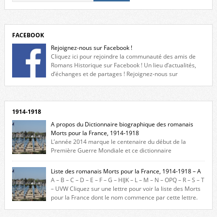
FACEBOOK
Rejoignez-nous sur Facebook !
Cliquez ici pour rejoindre la communauté des amis de
Romans Historique sur Facebook ! Un lieu d’actualités,
d’échanges et de partages ! Rejoignez-nous sur
Facebook, cliquez ici !
1914-1918
A propos du Dictionnaire biographique des romanais
Morts pour la France, 1914-1918
L’année 2014 marque le centenaire du début de la
Première Guerre Mondiale et ce dictionnaire
biographique veut rendre hommage aux romanais Morts pour la
France durant ce conflit. La base de cette recherche historique est
Liste des romanais Morts pour la France, 1914-1918 – A
constituée des noms gravés sur les plaques commémoratives de
A – B – C – D – E – F – G – HIJK – L – M – N – OPQ – R – S – T
l’Hôtel de Ville, du lycée du Dauphiné et du lycée Triboulet, […]
– UVW Cliquez sur une lettre pour voir la liste des Morts
pour la France dont le nom commence par cette lettre.
Liste des romanais […]