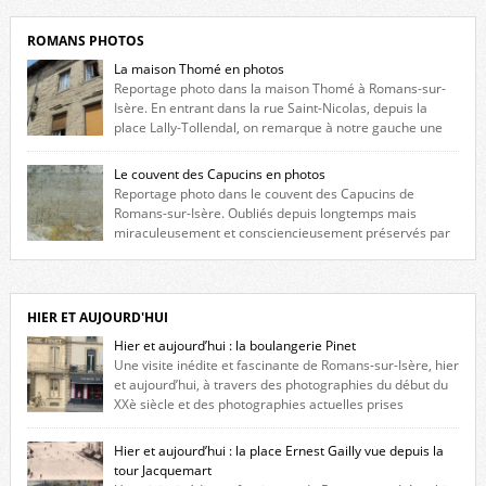
ROMANS PHOTOS
La maison Thomé en photos
Reportage photo dans la maison Thomé à Romans-sur-
Isère. En entrant dans la rue Saint-Nicolas, depuis la
place Lally-Tollendal, on remarque à notre gauche une
maison construite au XVIè siècle. Les deux façades sont ornées de
fenêtres jumelles à meneaux. Entre ces deux étages, on peut voir une
Le couvent des Capucins en photos
niche qui contient une statue de la Vierge. […]
Reportage photo dans le couvent des Capucins de
Romans-sur-Isère. Oubliés depuis longtemps mais
miraculeusement et consciencieusement préservés par
les propriétaires des lieux, des vestiges du couvent des Capucins de
Romans-sur-Isère s’offrent à nouveau à notre vue. Cliquez ici pour lire
l’histoire de la redécouverte de vestiges du couvent des Capucins ! Petit
retour sur l’histoire […]
HIER ET AUJOURD'HUI
Hier et aujourd’hui : la boulangerie Pinet
Une visite inédite et fascinante de Romans-sur-Isère, hier
et aujourd’hui, à travers des photographies du début du
XXè siècle et des photographies actuelles prises
exactement dans le même cadre ! A l’angle de la place Jean Jaurès et de
l’avenue Victor Hugo (à côté d’Intermarché), à Romans. La boulangerie
Hier et aujourd’hui : la place Ernest Gailly vue depuis la
Jules Pinet est inscrite dans le […]
tour Jacquemart