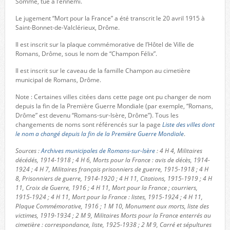
Somme, tué à l’ennemi.
Le jugement “Mort pour la France” a été transcrit le 20 avril 1915 à
Saint-Bonnet-de-Valclérieux, Drôme.
Il est inscrit sur la plaque commémorative de l’Hôtel de Ville de
Romans, Drôme, sous le nom de “Champon Félix”.
Il est inscrit sur le caveau de la famille Champon au cimetière
municipal de Romans, Drôme.
Note : Certaines villes citées dans cette page ont pu changer de nom
depuis la fin de la Première Guerre Mondiale (par exemple, “Romans,
Drôme” est devenu “Romans-sur-Isère, Drôme”). Tous les
changements de noms sont référencés sur la page
Liste des villes dont
le nom a changé depuis la fin de la Première Guerre Mondiale
.
Sources :
Archives municipales de Romans-sur-Isère
: 4 H 4, Militaires
décédés, 1914-1918 ; 4 H 6, Morts pour la France : avis de décès, 1914-
1924 ; 4 H 7, Militaires français prisonniers de guerre, 1915-1918 ; 4 H
8, Prisonniers de guerre, 1914-1920 ; 4 H 11, Citations, 1915-1919 ; 4 H
11, Croix de Guerre, 1916 ; 4 H 11, Mort pour la France ; courriers,
1915-1924 ; 4 H 11, Mort pour la France : listes, 1915-1924 ; 4 H 11,
Plaque Commémorative, 1916 ; 1 M 10, Monument aux morts, liste des
victimes, 1919-1934 ; 2 M 9, Militaires Morts pour la France enterrés au
cimetière : correspondance, liste, 1925-1938 ; 2 M 9, Carré et sépultures