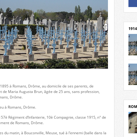
Un li
Rejoi
1914
cent
Mond
rend
Franc
rech
l 1895 à Romans, Drôme, au domicile de ses parents, de
grav
Cliqu
et de Maria Augusta Brun, âgée de 25 ans, sans profession,
l’Hôt
Mort
omans, Drôme.
Tribo
par c
ROM
r lieu à Romans, Drôme.
u 157è Régiment d’Infanterie, 10è Compagnie, classe 1915, n° de
tement de Romans, Drôme.
es du matin, à Bouconville, Meuse, tué à l’ennemi (balle dans la
depui