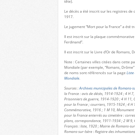
tête).
Le décès a été inscrit sur les registres 
1917.
Le jugement “Mort pour la France” a été t
Il est inscrit sur la plaque commémorative
Ferdinand”.
Il est inscrit sur le Livre d’Or de Romans, 
Note : Certaines villes citées dans cette 
Mondiale (par exemple, “Romans, Drôme” 
de noms sont référencés sur la page
Liste
Mondiale
.
Sources :
Archives municipales de Romans-su
la France : avis de décès, 1914-1924 ; 4 H 7,
Prisonniers de guerre, 1914-1920 ; 4 H 11, C
pour la France ; courriers, 1915-1924 ; 4 H 
Commémorative, 1916 ; 1 M 10, Monument aux
pour la France enterrés au cimetière : corres
plans, correspondance, 1911-1934 ; 2 M 9, 
Français : liste, 1920 ; Mairie de Romans-sur-
Romans-sur-Isère : Registre des inhumation