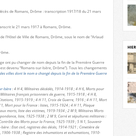
notr
sièc
de décès de Romans, Drôme : transcription 1917/18 du 21 mars
fenê
étage
ranscrit le 21 mars 1917 à Romans, Drôme.
statu
Isèr
mira
 de l’Hôtel de Ville de Romans, Drôme, sous le nom de “Arlaud
prése
vest
HIER
sur-I
Drôme.
Cliqu
de ve
page ont pu changer de nom depuis la fin de la Première Guerre
retou
est devenu “Romans-sur-Isère, Drôme”). Tous les changements
 des villes dont le nom a changé depuis la fin de la Première Guerre
aujo
débu
actu
r-Isère
: 4 H 4, Militaires décédés, 1914-1918 ; 4 H 6, Morts pour
cadre
 Militaires français prisonniers de guerre, 1915-1918 ; 4 H 8,
l’ave
itations, 1915-1919 ; 4 H 11, Croix de Guerre, 1916 ; 4 H 11, Mort
Roman
11, Mort pour la France : listes, 1915-1924 ; 4 H 11, Plaque
Roman
dans 
 morts, liste des victimes, 1919-1934 ; 2 M 9, Militaires Morts
des 
pondance, liste, 1925-1938 ; 2 M 9, Carré et sépultures militaires :
des 
Contrôle des Morts pour la France, 1925-1939 ; 5 N 1, Souvenir
dans
Isère : Etat civil, registres des décès, 1914-1921 ; Cimetière de
donc
s, 1906-1938 ; Registre des inhumations et exhumations, 1910-
l’ima