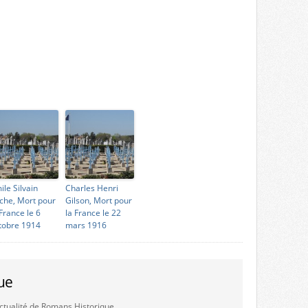
ile Silvain
Charles Henri
che, Mort pour
Gilson, Mort pour
 France le 6
la France le 22
tobre 1914
mars 1916
ue
'actualité de Romans Historique.