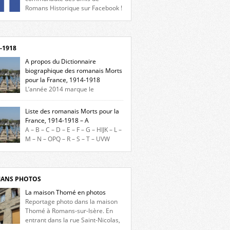
Romans Historique sur Facebook !
eu d’actualités, d’échanges et de partages !
gnez-nous sur Facebook, cliquez ici !
-1918
A propos du Dictionnaire
biographique des romanais Morts
pour la France, 1914-1918
L’année 2014 marque le
enaire du début de la Première Guerre
iale et ce dictionnaire biographique veut
Liste des romanais Morts pour la
re hommage aux romanais Morts pour la
France, 1914-1918 – A
e durant ce conflit. La base de cette
A – B – C – D – E – F – G – HIJK – L –
erche historique est constituée des noms
M – N – OPQ – R – S – T – UVW
és sur les plaques commémoratives de
ez sur une lettre pour voir la liste des
el de Ville, du lycée du Dauphiné et du lycée
s pour la France dont le nom commence
ulet, […]
ette lettre. Liste des romanais […]
ANS PHOTOS
La maison Thomé en photos
Reportage photo dans la maison
Thomé à Romans-sur-Isère. En
entrant dans la rue Saint-Nicolas,
s la place Lally-Tollendal, on remarque à