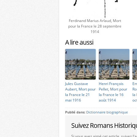
Ferdinand Marius Arlaud, Mort
pour la France le 28 septembre
1914
A lire aussi
Jules Gustave
Henri François
Em
Aubert, Mort pour
Pellet, Mort pour
Ro
la France le 21
la France le 16
la
mai 1916
août 1914
oc
Publié dans:
Dictionnaire biographique
Suivez Romans Historiq
Si vous avez aimé cet article, suivez l