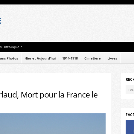
 Historique ?
ans Photos
Hier et Aujourd’hui
1914-1918
Cimetière
Livres
REC
laud, Mort pour la France le
FAC