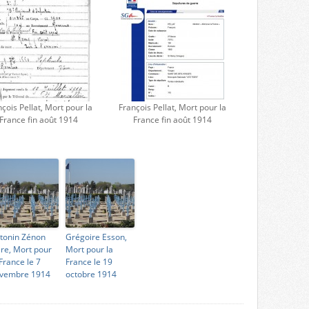
çois Pellat, Mort pour la
François Pellat, Mort pour la
France fin août 1914
France fin août 1914
tonin Zénon
Grégoire Esson,
ère, Mort pour
Mort pour la
 France le 7
France le 19
vembre 1914
octobre 1914