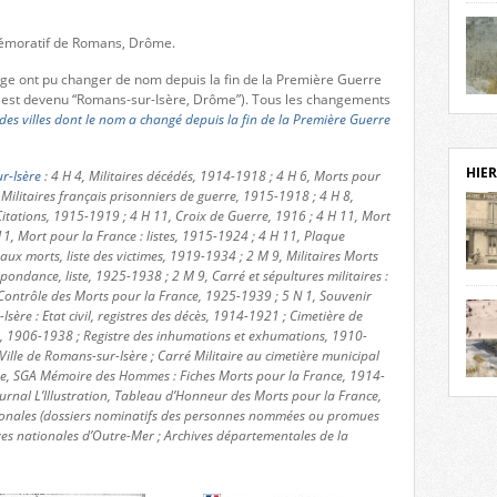
notr
sièc
mémoratif de Romans, Drôme.
fenê
étage
page ont pu changer de nom depuis la fin de la Première Guerre
statu
est devenu “Romans-sur-Isère, Drôme”). Tous les changements
Isèr
 des villes dont le nom a changé depuis la fin de la Première Guerre
mira
prése
vest
HIER
r-Isère
: 4 H 4, Militaires décédés, 1914-1918 ; 4 H 6, Morts pour
sur-I
 Militaires français prisonniers de guerre, 1915-1918 ; 4 H 8,
Cliqu
itations, 1915-1919 ; 4 H 11, Croix de Guerre, 1916 ; 4 H 11, Mort
de ve
11, Mort pour la France : listes, 1915-1924 ; 4 H 11, Plaque
retou
 morts, liste des victimes, 1919-1934 ; 2 M 9, Militaires Morts
pondance, liste, 1925-1938 ; 2 M 9, Carré et sépultures militaires :
aujo
Contrôle des Morts pour la France, 1925-1939 ; 5 N 1, Souvenir
débu
Isère : Etat civil, registres des décès, 1914-1921 ; Cimetière de
actu
s, 1906-1938 ; Registre des inhumations et exhumations, 1910-
cadre
ille de Romans-sur-Isère ; Carré Militaire au cimetière municipal
l’ave
nse, SGA Mémoire des Hommes : Fiches Morts pour la France, 1914-
Roman
Roman
urnal L’Illustration, Tableau d’Honneur des Morts pour la France,
dans 
des 
ionales (dossiers nominatifs des personnes nommées ou promues
des 
ves nationales d’Outre-Mer ; Archives départementales de la
dans
donc
l’ima