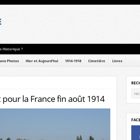
 Historique ?
ans Photos
Hier et Aujourd’hui
1914-1918
Cimetière
Livres
REC
t pour la France fin août 1914
FAC