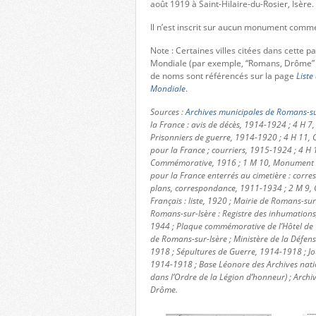
août 1919 à Saint-Hilaire-du-Rosier, Isère.
Il n’est inscrit sur aucun monument com
Note : Certaines villes citées dans cette 
Mondiale (par exemple, “Romans, Drôme” 
de noms sont référencés sur la page
Liste
Mondiale
.
Sources :
Archives municipales de Romans-su
la France : avis de décès, 1914-1924 ; 4 H 7,
Prisonniers de guerre, 1914-1920 ; 4 H 11, C
pour la France ; courriers, 1915-1924 ; 4 H 
Commémorative, 1916 ; 1 M 10, Monument aux
pour la France enterrés au cimetière : corres
plans, correspondance, 1911-1934 ; 2 M 9, 
Français : liste, 1920 ; Mairie de Romans-sur-
Romans-sur-Isère : Registre des inhumation
1944 ; Plaque commémorative de l’Hôtel de V
de Romans-sur-Isère ; Ministère de la Défe
1918 ; Sépultures de Guerre, 1914-1918 ; Jo
1914-1918 ; Base Léonore des Archives nat
dans l’Ordre de la Légion d’honneur) ; Archi
Drôme.