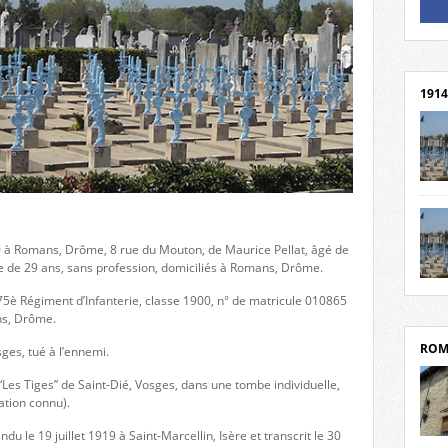
Un li
Rejoi
1914
cent
Mond
rend
Franc
0 à Romans, Drôme, 8 rue du Mouton, de Maurice Pellat, âgé de
rech
e de 29 ans, sans profession, domiciliés à Romans, Drôme.
grav
Cliqu
l’Hôt
u 75è Régiment d’Infanterie, classe 1900, n° de matricule 010865
Mort
Tribo
ns, Drôme.
par c
ROM
sges, tué à l’ennemi.
“Les Tiges” de Saint-Dié, Vosges, dans une tombe individuelle,
ation connu).
u le 19 juillet 1919 à Saint-Marcellin, Isère et transcrit le 30
depui