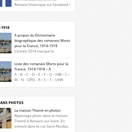
Romans Historique sur Facebook !
eu d’actualités, d’échanges et de partages !
gnez-nous sur Facebook, cliquez ici !
-1918
A propos du Dictionnaire
biographique des romanais Morts
pour la France, 1914-1918
L’année 2014 marque le
enaire du début de la Première Guerre
iale et ce dictionnaire biographique veut
Liste des romanais Morts pour la
re hommage aux romanais Morts pour la
France, 1914-1918 – A
e durant ce conflit. La base de cette
A – B – C – D – E – F – G – HIJK – L –
erche historique est constituée des noms
M – N – OPQ – R – S – T – UVW
és sur les plaques commémoratives de
ez sur une lettre pour voir la liste des
el de Ville, du lycée du Dauphiné et du lycée
s pour la France dont le nom commence
ulet, […]
ette lettre. Liste des romanais […]
ANS PHOTOS
La maison Thomé en photos
Reportage photo dans la maison
Thomé à Romans-sur-Isère. En
entrant dans la rue Saint-Nicolas,
s la place Lally-Tollendal, on remarque à