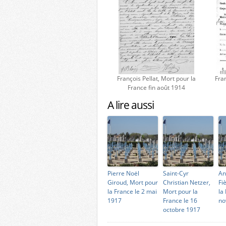
François Pellat, Mort pour la
Fran
France fin août 1914
A lire aussi
Pierre Noël
Saint-Cyr
An
Giroud, Mort pour
Christian Netzer,
Fi
la France le 2 mai
Mort pour la
la
1917
France le 16
no
octobre 1917