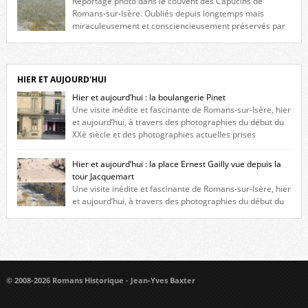
Reportage photo dans le couvent des Capucins de
Romans-sur-Isère. Oubliés depuis longtemps mais
miraculeusement et consciencieusement préservés par
les propriétaires des lieux, des vestiges du couvent des Capucins de
Romans-sur-Isère s’offrent à nouveau à notre vue. Cliquez ici pour lire
l’histoire de la redécouverte de vestiges du couvent des Capucins ! Petit
retour sur l’histoire […]
HIER ET AUJOURD'HUI
Hier et aujourd’hui : la boulangerie Pinet
Une visite inédite et fascinante de Romans-sur-Isère, hier
et aujourd’hui, à travers des photographies du début du
XXè siècle et des photographies actuelles prises
exactement dans le même cadre ! A l’angle de la place Jean Jaurès et de
l’avenue Victor Hugo (à côté d’Intermarché), à Romans. La boulangerie
Hier et aujourd’hui : la place Ernest Gailly vue depuis la
Jules Pinet est inscrite dans le […]
tour Jacquemart
Une visite inédite et fascinante de Romans-sur-Isère, hier
et aujourd’hui, à travers des photographies du début du
XXè siècle et des photographies actuelles prises exactement dans le
même cadre ! Ma photo date de 2009 donc ça a un peu changé depuis.
Cliquez sur l’image pour l’agrandir
© 2008-2026 Romans Historique - Jean-Yves Baxter