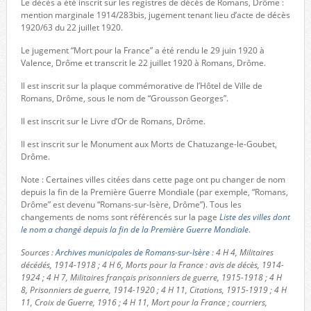
Le décès a été inscrit sur les registres de décès de Romans, Drôme :
mention marginale 1914/283bis, jugement tenant lieu d’acte de décès
1920/63 du 22 juillet 1920.
Le jugement “Mort pour la France” a été rendu le 29 juin 1920 à
Valence, Drôme et transcrit le 22 juillet 1920 à Romans, Drôme.
Il est inscrit sur la plaque commémorative de l’Hôtel de Ville de
Romans, Drôme, sous le nom de “Grousson Georges”.
Il est inscrit sur le Livre d’Or de Romans, Drôme.
Il est inscrit sur le Monument aux Morts de Chatuzange-le-Goubet,
Drôme.
Note : Certaines villes citées dans cette page ont pu changer de nom
depuis la fin de la Première Guerre Mondiale (par exemple, “Romans,
Drôme” est devenu “Romans-sur-Isère, Drôme”). Tous les
changements de noms sont référencés sur la page
Liste des villes dont
le nom a changé depuis la fin de la Première Guerre Mondiale
.
Sources :
Archives municipales de Romans-sur-Isère
: 4 H 4, Militaires
décédés, 1914-1918 ; 4 H 6, Morts pour la France : avis de décès, 1914-
1924 ; 4 H 7, Militaires français prisonniers de guerre, 1915-1918 ; 4 H
8, Prisonniers de guerre, 1914-1920 ; 4 H 11, Citations, 1915-1919 ; 4 H
11, Croix de Guerre, 1916 ; 4 H 11, Mort pour la France ; courriers,