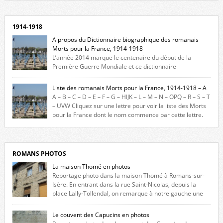
1914-1918
A propos du Dictionnaire biographique des romanais
Morts pour la France, 1914-1918
L’année 2014 marque le centenaire du début de la
Première Guerre Mondiale et ce dictionnaire
biographique veut rendre hommage aux romanais Morts pour la
France durant ce conflit. La base de cette recherche historique est
Liste des romanais Morts pour la France, 1914-1918 – A
constituée des noms gravés sur les plaques commémoratives de
A – B – C – D – E – F – G – HIJK – L – M – N – OPQ – R – S – T
l’Hôtel de Ville, du lycée du Dauphiné et du lycée Triboulet, […]
– UVW Cliquez sur une lettre pour voir la liste des Morts
pour la France dont le nom commence par cette lettre.
Liste des romanais […]
ROMANS PHOTOS
La maison Thomé en photos
Reportage photo dans la maison Thomé à Romans-sur-
Isère. En entrant dans la rue Saint-Nicolas, depuis la
place Lally-Tollendal, on remarque à notre gauche une
maison construite au XVIè siècle. Les deux façades sont ornées de
fenêtres jumelles à meneaux. Entre ces deux étages, on peut voir une
Le couvent des Capucins en photos
niche qui contient une statue de la Vierge. […]