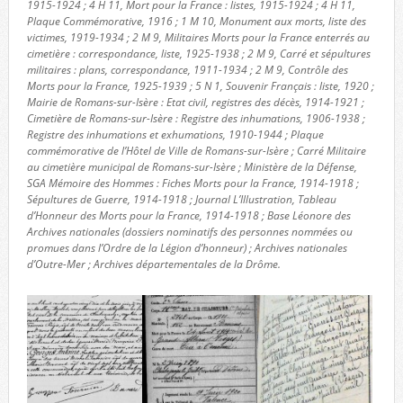
1915-1924 ; 4 H 11, Mort pour la France : listes, 1915-1924 ; 4 H 11,
Plaque Commémorative, 1916 ; 1 M 10, Monument aux morts, liste des
victimes, 1919-1934 ; 2 M 9, Militaires Morts pour la France enterrés au
cimetière : correspondance, liste, 1925-1938 ; 2 M 9, Carré et sépultures
militaires : plans, correspondance, 1911-1934 ; 2 M 9, Contrôle des
Morts pour la France, 1925-1939 ; 5 N 1, Souvenir Français : liste, 1920 ;
Mairie de Romans-sur-Isère : Etat civil, registres des décès, 1914-1921 ;
Cimetière de Romans-sur-Isère : Registre des inhumations, 1906-1938 ;
Registre des inhumations et exhumations, 1910-1944 ; Plaque
commémorative de l’Hôtel de Ville de Romans-sur-Isère ; Carré Militaire
au cimetière municipal de Romans-sur-Isère ; Ministère de la Défense,
SGA Mémoire des Hommes : Fiches Morts pour la France, 1914-1918 ;
Sépultures de Guerre, 1914-1918 ; Journal L’Illustration, Tableau
d’Honneur des Morts pour la France, 1914-1918 ; Base Léonore des
Archives nationales (dossiers nominatifs des personnes nommées ou
promues dans l’Ordre de la Légion d’honneur) ; Archives nationales
d’Outre-Mer ; Archives départementales de la Drôme.