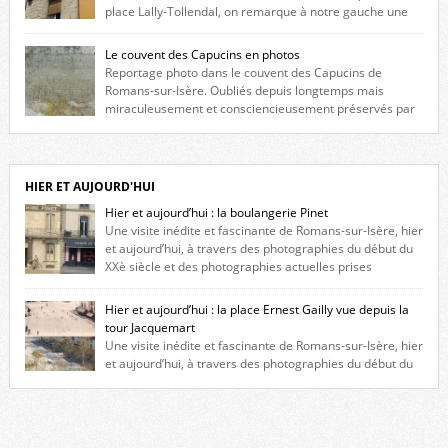
place Lally-Tollendal, on remarque à notre gauche une
maison construite au XVIè siècle. Les deux façades sont ornées de
fenêtres jumelles à meneaux. Entre ces deux étages, on peut voir une
Le couvent des Capucins en photos
niche qui contient une statue de la Vierge. […]
Reportage photo dans le couvent des Capucins de
Romans-sur-Isère. Oubliés depuis longtemps mais
miraculeusement et consciencieusement préservés par
les propriétaires des lieux, des vestiges du couvent des Capucins de
Romans-sur-Isère s’offrent à nouveau à notre vue. Cliquez ici pour lire
l’histoire de la redécouverte de vestiges du couvent des Capucins ! Petit
retour sur l’histoire […]
HIER ET AUJOURD'HUI
Hier et aujourd’hui : la boulangerie Pinet
Une visite inédite et fascinante de Romans-sur-Isère, hier
et aujourd’hui, à travers des photographies du début du
XXè siècle et des photographies actuelles prises
exactement dans le même cadre ! A l’angle de la place Jean Jaurès et de
l’avenue Victor Hugo (à côté d’Intermarché), à Romans. La boulangerie
Hier et aujourd’hui : la place Ernest Gailly vue depuis la
Jules Pinet est inscrite dans le […]
tour Jacquemart
Une visite inédite et fascinante de Romans-sur-Isère, hier
et aujourd’hui, à travers des photographies du début du
XXè siècle et des photographies actuelles prises exactement dans le
même cadre ! Ma photo date de 2009 donc ça a un peu changé depuis.
Cliquez sur l’image pour l’agrandir