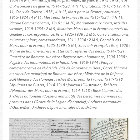
1924 ; 4 H 7, Militaires français prisonniers de guerre, 1915-1918 ; 4 H
8, Prisonniers de guerre, 1914-1920 ; 4 H 11, Citations, 1915-1919 ; 4 H
11, Croix de Guerre, 1916 ; 4 H 11, Mort pour la France ; courriers,
1915-1924 ; 4 H 11, Mort pour la France : listes, 1915-1924 ; 4 H 11,
Plaque Commémorative, 1916 ; 1 M 10, Monument aux morts, liste des
victimes, 1919-1934 ; 2 M 9, Militaires Morts pour la France enterrés au
cimetière : correspondance, liste, 1925-1938 ; 2 M 9, Carré et sépultures
militaires : plans, correspondance, 1911-1934 ; 2 M 9, Contrôle des
Morts pour la France, 1925-1939 ; 5 N 1, Souvenir Français : liste, 1920 ;
Mairie de Romans-sur-Isère : Etat civil, registres des décès, 1914-1921 ;
Cimetière de Romans-sur-Isère : Registre des inhumations, 1906-1938 ;
Registre des inhumations et exhumations, 1910-1944 ; Plaque
commémorative de l’Hôtel de Ville de Romans-sur-Isère ; Carré Militaire
au cimetière municipal de Romans-sur-Isère ; Ministère de la Défense,
SGA Mémoire des Hommes : Fiches Morts pour la France, 1914-1918 ;
Sépultures de Guerre, 1914-1918 ; Journal L’Illustration, Tableau
d’Honneur des Morts pour la France, 1914-1918 ; Base Léonore des
Archives nationales (dossiers nominatifs des personnes nommées ou
promues dans l’Ordre de la Légion d’honneur) ; Archives nationales
d’Outre-Mer ; Archives départementales de la Drôme.