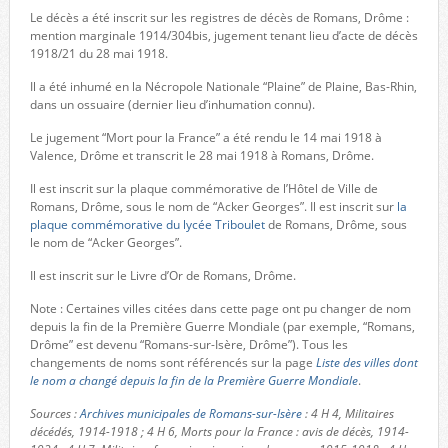
Le décès a été inscrit sur les registres de décès de Romans, Drôme :
mention marginale 1914/304bis, jugement tenant lieu d’acte de décès
1918/21 du 28 mai 1918.
Il a été inhumé en la Nécropole Nationale “Plaine” de Plaine, Bas-Rhin,
dans un ossuaire (dernier lieu d’inhumation connu).
Le jugement “Mort pour la France” a été rendu le 14 mai 1918 à
Valence, Drôme et transcrit le 28 mai 1918 à Romans, Drôme.
Il est inscrit sur la plaque commémorative de l’Hôtel de Ville de
Romans, Drôme, sous le nom de “Acker Georges”. Il est inscrit sur
la
plaque commémorative du lycée Triboulet
de Romans, Drôme, sous
le nom de “Acker Georges”.
Il est inscrit sur le Livre d’Or de Romans, Drôme.
Note : Certaines villes citées dans cette page ont pu changer de nom
depuis la fin de la Première Guerre Mondiale (par exemple, “Romans,
Drôme” est devenu “Romans-sur-Isère, Drôme”). Tous les
changements de noms sont référencés sur la page
Liste des villes dont
le nom a changé depuis la fin de la Première Guerre Mondiale
.
Sources :
Archives municipales de Romans-sur-Isère
: 4 H 4, Militaires
décédés, 1914-1918 ; 4 H 6, Morts pour la France : avis de décès, 1914-