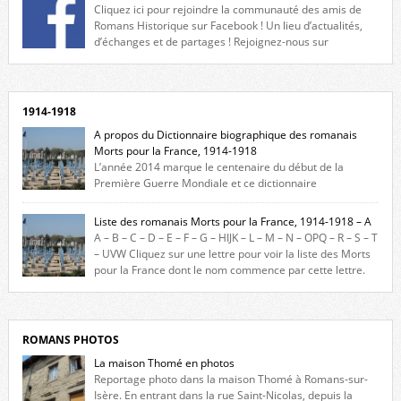
Cliquez ici pour rejoindre la communauté des amis de
Romans Historique sur Facebook ! Un lieu d’actualités,
d’échanges et de partages ! Rejoignez-nous sur
Facebook, cliquez ici !
1914-1918
A propos du Dictionnaire biographique des romanais
Morts pour la France, 1914-1918
L’année 2014 marque le centenaire du début de la
Première Guerre Mondiale et ce dictionnaire
biographique veut rendre hommage aux romanais Morts pour la
France durant ce conflit. La base de cette recherche historique est
Liste des romanais Morts pour la France, 1914-1918 – A
constituée des noms gravés sur les plaques commémoratives de
A – B – C – D – E – F – G – HIJK – L – M – N – OPQ – R – S – T
l’Hôtel de Ville, du lycée du Dauphiné et du lycée Triboulet, […]
– UVW Cliquez sur une lettre pour voir la liste des Morts
pour la France dont le nom commence par cette lettre.
Liste des romanais […]
ROMANS PHOTOS
La maison Thomé en photos
Reportage photo dans la maison Thomé à Romans-sur-
Isère. En entrant dans la rue Saint-Nicolas, depuis la