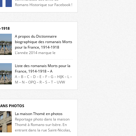
Romans Historique sur Facebook !
eu d’actualités, d’échanges et de partages !
gnez-nous sur Facebook, cliquez ici !
-1918
A propos du Dictionnaire
biographique des romanais Morts
pour la France, 1914-1918
L’année 2014 marque le
enaire du début de la Première Guerre
iale et ce dictionnaire biographique veut
Liste des romanais Morts pour la
re hommage aux romanais Morts pour la
France, 1914-1918 – A
e durant ce conflit. La base de cette
A – B – C – D – E – F – G – HIJK – L –
erche historique est constituée des noms
M – N – OPQ – R – S – T – UVW
és sur les plaques commémoratives de
ez sur une lettre pour voir la liste des
el de Ville, du lycée du Dauphiné et du lycée
s pour la France dont le nom commence
ulet, […]
ette lettre. Liste des romanais […]
ANS PHOTOS
La maison Thomé en photos
Reportage photo dans la maison
Thomé à Romans-sur-Isère. En
entrant dans la rue Saint-Nicolas,
s la place Lally-Tollendal, on remarque à