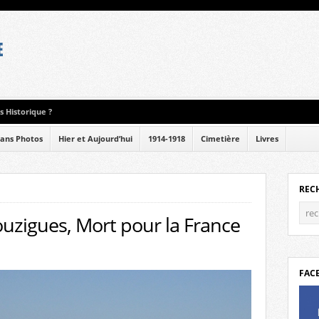
 Historique ?
ans Photos
Hier et Aujourd’hui
1914-1918
Cimetière
Livres
REC
uzigues, Mort pour la France
FAC