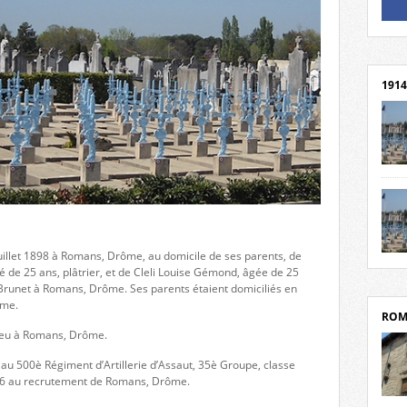
Un li
Rejoi
1914
cent
Mond
rend
Franc
rech
illet 1898 à Romans, Drôme, au domicile de ses parents, de
grav
Cliqu
 de 25 ans, plâtrier, et de Cleli Louise Gémond, âgée de 25
l’Hôt
Mort
 Brunet à Romans, Drôme. Ses parents étaient domiciliés en
Tribo
par c
ôme.
ROM
r lieu à Romans, Drôme.
e au 500è Régiment d’Artillerie d’Assaut, 35è Groupe, classe
 66 au recrutement de Romans, Drôme.
depui