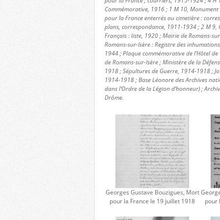
pour la France ; courriers, 1915-1924 ; 4 H 
Commémorative, 1916 ; 1 M 10, Monument aux
pour la France enterrés au cimetière : corres
plans, correspondance, 1911-1934 ; 2 M 9, 
Français : liste, 1920 ; Mairie de Romans-sur-
Romans-sur-Isère : Registre des inhumation
1944 ; Plaque commémorative de l’Hôtel de V
de Romans-sur-Isère ; Ministère de la Défe
1918 ; Sépultures de Guerre, 1914-1918 ; Jo
1914-1918 ; Base Léonore des Archives nat
dans l’Ordre de la Légion d’honneur) ; Archi
Drôme.
Georges Gustave Bouzigues, Mort
George
pour la France le 19 juillet 1918
pour 