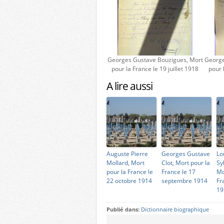
Georges Gustave Bouzigues, Mort
George
pour la France le 19 juillet 1918
pour 
A lire aussi
Auguste Pierre
Georges Gustave
Lo
Mollard, Mort
Clot, Mort pour la
Sy
pour la France le
France le 17
Mo
22 octobre 1914
septembre 1914
Fr
19
Publié dans:
Dictionnaire biographique