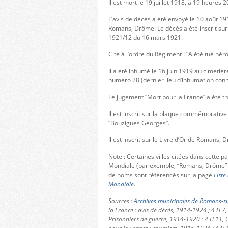
Il est mort le 19 juillet 1918, à 19 heures 2
L’avis de décès a été envoyé le 10 août 19
Romans, Drôme. Le décès a été inscrit sur
1921/12 du 16 mars 1921.
Cité à l’ordre du Régiment : “A été tué hér
Il a été inhumé le 16 juin 1919 au cimetièr
numéro 28 (dernier lieu d’inhumation conn
Le jugement “Mort pour la France” a été t
Il est inscrit sur la plaque commémorative
“Bouzigues Georges”.
Il est inscrit sur le Livre d’Or de Romans, 
Note : Certaines villes citées dans cette 
Mondiale (par exemple, “Romans, Drôme” 
de noms sont référencés sur la page
Liste
Mondiale
.
Sources :
Archives municipales de Romans-su
la France : avis de décès, 1914-1924 ; 4 H 7,
Prisonniers de guerre, 1914-1920 ; 4 H 11, C