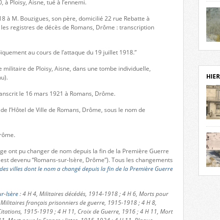
0, à Ploisy, Aisne, tué à l’ennemi.
notr
sièc
18 à M. Bouzigues, son père, domicilié 22 rue Rebatte à
fenê
 les registres de décès de Romans, Drôme : transcription
étage
statu
Isèr
oïquement au cours de l’attaque du 19 juillet 1918.”
mira
prése
e militaire de Ploisy, Aisne, dans une tombe individuelle,
vest
HIER
u).
sur-I
Cliqu
ranscrit le 16 mars 1921 à Romans, Drôme.
de ve
retou
 de l’Hôtel de Ville de Romans, Drôme, sous le nom de
aujo
débu
Drôme.
actu
page ont pu changer de nom depuis la fin de la Première Guerre
cadre
est devenu “Romans-sur-Isère, Drôme”). Tous les changements
l’ave
 des villes dont le nom a changé depuis la fin de la Première Guerre
Roman
Roman
dans 
des 
des 
r-Isère
: 4 H 4, Militaires décédés, 1914-1918 ; 4 H 6, Morts pour
dans
 Militaires français prisonniers de guerre, 1915-1918 ; 4 H 8,
donc
itations, 1915-1919 ; 4 H 11, Croix de Guerre, 1916 ; 4 H 11, Mort
l’ima