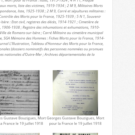
11, Mort pour la France : listes, 1915-1924 ; 4 H 11, Plaque
 morts, liste des victimes, 1919-1934 ; 2 M 9, Militaires Morts
pondance, liste, 1925-1938 ; 2 M 9, Carré et sépultures militaires :
Contrôle des Morts pour la France, 1925-1939 ; 5 N 1, Souvenir
Isère : Etat civil, registres des décès, 1914-1921 ; Cimetière de
s, 1906-1938 ; Registre des inhumations et exhumations, 1910-
ille de Romans-sur-Isère ; Carré Militaire au cimetière municipal
nse, SGA Mémoire des Hommes : Fiches Morts pour la France, 1914-
urnal L’Illustration, Tableau d’Honneur des Morts pour la France,
ionales (dossiers nominatifs des personnes nommées ou promues
ves nationales d’Outre-Mer ; Archives départementales de la
s Gustave Bouzigues, Mort
Georges Gustave Bouzigues, Mort
la France le 19 juillet 1918
pour la France le 19 juillet 1918