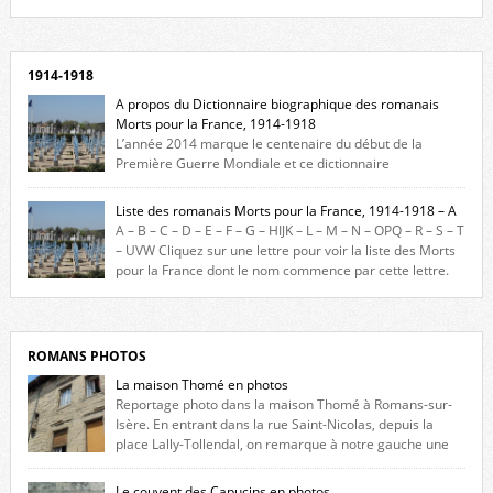
Facebook, cliquez ici !
1914-1918
A propos du Dictionnaire biographique des romanais
Morts pour la France, 1914-1918
L’année 2014 marque le centenaire du début de la
Première Guerre Mondiale et ce dictionnaire
biographique veut rendre hommage aux romanais Morts pour la
France durant ce conflit. La base de cette recherche historique est
Liste des romanais Morts pour la France, 1914-1918 – A
constituée des noms gravés sur les plaques commémoratives de
A – B – C – D – E – F – G – HIJK – L – M – N – OPQ – R – S – T
l’Hôtel de Ville, du lycée du Dauphiné et du lycée Triboulet, […]
– UVW Cliquez sur une lettre pour voir la liste des Morts
pour la France dont le nom commence par cette lettre.
Liste des romanais […]
ROMANS PHOTOS
La maison Thomé en photos
Reportage photo dans la maison Thomé à Romans-sur-
Isère. En entrant dans la rue Saint-Nicolas, depuis la
place Lally-Tollendal, on remarque à notre gauche une
maison construite au XVIè siècle. Les deux façades sont ornées de
fenêtres jumelles à meneaux. Entre ces deux étages, on peut voir une
Le couvent des Capucins en photos