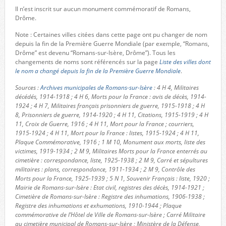
Il n’est inscrit sur aucun monument commémoratif de Romans,
Drôme.
Note : Certaines villes citées dans cette page ont pu changer de nom
depuis la fin de la Première Guerre Mondiale (par exemple, “Romans,
Drôme” est devenu “Romans-sur-Isère, Drôme”). Tous les
changements de noms sont référencés sur la page
Liste des villes dont
le nom a changé depuis la fin de la Première Guerre Mondiale
.
Sources :
Archives municipales de Romans-sur-Isère
: 4 H 4, Militaires
décédés, 1914-1918 ; 4 H 6, Morts pour la France : avis de décès, 1914-
1924 ; 4 H 7, Militaires français prisonniers de guerre, 1915-1918 ; 4 H
8, Prisonniers de guerre, 1914-1920 ; 4 H 11, Citations, 1915-1919 ; 4 H
11, Croix de Guerre, 1916 ; 4 H 11, Mort pour la France ; courriers,
1915-1924 ; 4 H 11, Mort pour la France : listes, 1915-1924 ; 4 H 11,
Plaque Commémorative, 1916 ; 1 M 10, Monument aux morts, liste des
victimes, 1919-1934 ; 2 M 9, Militaires Morts pour la France enterrés au
cimetière : correspondance, liste, 1925-1938 ; 2 M 9, Carré et sépultures
militaires : plans, correspondance, 1911-1934 ; 2 M 9, Contrôle des
Morts pour la France, 1925-1939 ; 5 N 1, Souvenir Français : liste, 1920 ;
Mairie de Romans-sur-Isère : Etat civil, registres des décès, 1914-1921 ;
Cimetière de Romans-sur-Isère : Registre des inhumations, 1906-1938 ;
Registre des inhumations et exhumations, 1910-1944 ; Plaque
commémorative de l’Hôtel de Ville de Romans-sur-Isère ; Carré Militaire
au cimetière municipal de Romans-sur-Isère ; Ministère de la Défense,