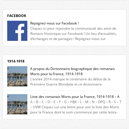
FACEBOOK
Rejoignez-nous sur Facebook !
Cliquez ici pour rejoindre la communauté des amis de
Romans Historique sur Facebook ! Un lieu d’actualités,
d’échanges et de partages ! Rejoignez-nous sur
Facebook, cliquez ici !
1914-1918
A propos du Dictionnaire biographique des romanais
Morts pour la France, 1914-1918
L’année 2014 marque le centenaire du début de la
Première Guerre Mondiale et ce dictionnaire
biographique veut rendre hommage aux romanais Morts pour la
France durant ce conflit. La base de cette recherche historique est
Liste des romanais Morts pour la France, 1914-1918 – A
constituée des noms gravés sur les plaques commémoratives de
A – B – C – D – E – F – G – HIJK – L – M – N – OPQ – R – S – T
l’Hôtel de Ville, du lycée du Dauphiné et du lycée Triboulet, […]
– UVW Cliquez sur une lettre pour voir la liste des Morts
pour la France dont le nom commence par cette lettre.
Liste des romanais […]