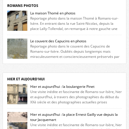
ROMANS PHOTOS
La maison Thomé en photos
Reportage photo dans la maison Thomé à Romans-sur-
Isère. En entrant dans la rue Saint-Nicolas, depuis la
place Lally-Tollendal, on remarque à notre gauche une
maison construite au XVIè siècle. Les deux façades sont ornées de
fenêtres jumelles à meneaux. Entre ces deux étages, on peut voir une
Le couvent des Capucins en photos
niche qui contient une statue de la Vierge. […]
Reportage photo dans le couvent des Capucins de
Romans-sur-Isère. Oubliés depuis longtemps mais
miraculeusement et consciencieusement préservés par
les propriétaires des lieux, des vestiges du couvent des Capucins de
Romans-sur-Isère s’offrent à nouveau à notre vue. Cliquez ici pour lire
l’histoire de la redécouverte de vestiges du couvent des Capucins ! Petit
retour sur l’histoire […]
HIER ET AUJOURD'HUI
Hier et aujourd’hui : la boulangerie Pinet
Une visite inédite et fascinante de Romans-sur-Isère, hier
et aujourd’hui, à travers des photographies du début du
XXè siècle et des photographies actuelles prises
exactement dans le même cadre ! A l’angle de la place Jean Jaurès et de
l’avenue Victor Hugo (à côté d’Intermarché), à Romans. La boulangerie
Hier et aujourd’hui : la place Ernest Gailly vue depuis la
Jules Pinet est inscrite dans le […]
tour Jacquemart
Une visite inédite et fascinante de Romans-sur-Isère, hier