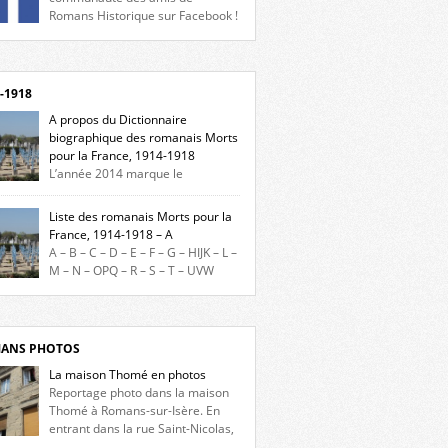
Romans Historique sur Facebook !
eu d’actualités, d’échanges et de partages !
gnez-nous sur Facebook, cliquez ici !
-1918
A propos du Dictionnaire
biographique des romanais Morts
pour la France, 1914-1918
L’année 2014 marque le
enaire du début de la Première Guerre
iale et ce dictionnaire biographique veut
Liste des romanais Morts pour la
re hommage aux romanais Morts pour la
France, 1914-1918 – A
e durant ce conflit. La base de cette
A – B – C – D – E – F – G – HIJK – L –
erche historique est constituée des noms
M – N – OPQ – R – S – T – UVW
és sur les plaques commémoratives de
ez sur une lettre pour voir la liste des
el de Ville, du lycée du Dauphiné et du lycée
s pour la France dont le nom commence
ulet, […]
ette lettre. Liste des romanais […]
ANS PHOTOS
La maison Thomé en photos
Reportage photo dans la maison
Thomé à Romans-sur-Isère. En
entrant dans la rue Saint-Nicolas,
s la place Lally-Tollendal, on remarque à