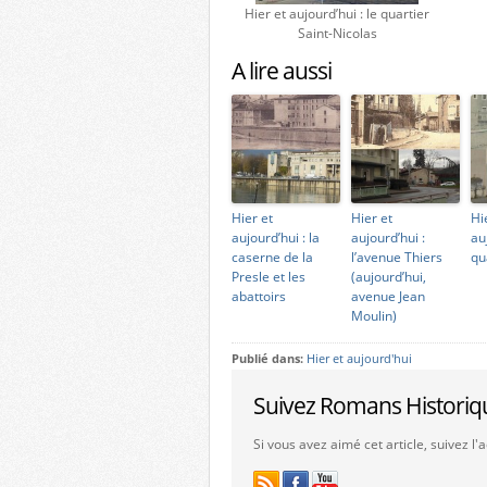
Hier et aujourd’hui : le quartier
Saint-Nicolas
A lire aussi
Hier et
Hier et
Hi
aujourd’hui : la
aujourd’hui :
au
caserne de la
l’avenue Thiers
qu
Presle et les
(aujourd’hui,
abattoirs
avenue Jean
Moulin)
Publié dans:
Hier et aujourd'hui
Suivez Romans Historiq
Si vous avez aimé cet article, suivez l