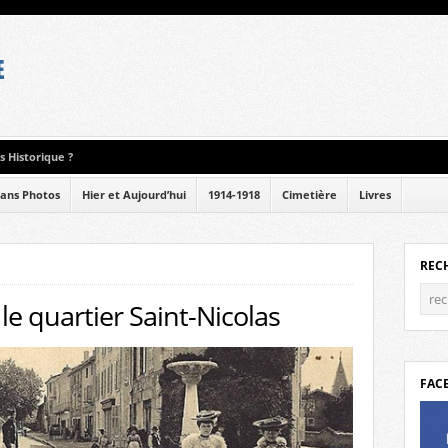
 Historique ?
ans Photos
Hier et Aujourd’hui
1914-1918
Cimetière
Livres
REC
 le quartier Saint-Nicolas
FAC