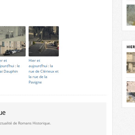
notr
sièc
fenê
étage
statu
Isèr
mira
prése
vest
HIER
sur-I
Cliqu
er et
Hier et
de ve
jourd’hui : le
aujourd’hui : la
retou
ai Dauphin
rue de Clérieux et
aujo
la rue de la
débu
Pavigne
actu
cadre
l’ave
Roman
Roman
dans 
ue
des 
des 
dans
'actualité de Romans Historique.
donc
l’ima