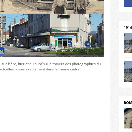
Un li
Rejoi
1914
cent
Mond
-sur-Isère, hier et aujourd’hui, à travers des photographies du
rend
 actuelles prises exactement dans le même cadre !
Franc
rech
grav
Cliqu
l’Hôt
Mort
Tribo
par c
ROM
depui