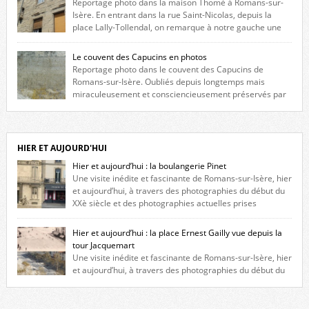
Reportage photo dans la maison Thomé à Romans-sur-
Isère. En entrant dans la rue Saint-Nicolas, depuis la
place Lally-Tollendal, on remarque à notre gauche une
maison construite au XVIè siècle. Les deux façades sont ornées de
fenêtres jumelles à meneaux. Entre ces deux étages, on peut voir une
Le couvent des Capucins en photos
niche qui contient une statue de la Vierge. […]
Reportage photo dans le couvent des Capucins de
Romans-sur-Isère. Oubliés depuis longtemps mais
miraculeusement et consciencieusement préservés par
les propriétaires des lieux, des vestiges du couvent des Capucins de
Romans-sur-Isère s’offrent à nouveau à notre vue. Cliquez ici pour lire
l’histoire de la redécouverte de vestiges du couvent des Capucins ! Petit
retour sur l’histoire […]
HIER ET AUJOURD'HUI
Hier et aujourd’hui : la boulangerie Pinet
Une visite inédite et fascinante de Romans-sur-Isère, hier
et aujourd’hui, à travers des photographies du début du
XXè siècle et des photographies actuelles prises
exactement dans le même cadre ! A l’angle de la place Jean Jaurès et de
l’avenue Victor Hugo (à côté d’Intermarché), à Romans. La boulangerie
Hier et aujourd’hui : la place Ernest Gailly vue depuis la
Jules Pinet est inscrite dans le […]
tour Jacquemart
Une visite inédite et fascinante de Romans-sur-Isère, hier
et aujourd’hui, à travers des photographies du début du
XXè siècle et des photographies actuelles prises exactement dans le
même cadre ! Ma photo date de 2009 donc ça a un peu changé depuis.
Cliquez sur l’image pour l’agrandir