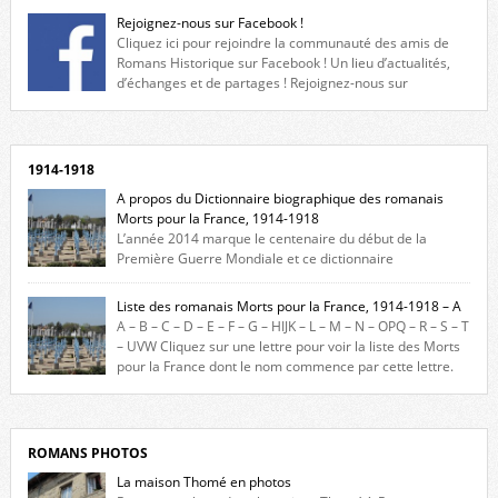
Rejoignez-nous sur Facebook !
Cliquez ici pour rejoindre la communauté des amis de
Romans Historique sur Facebook ! Un lieu d’actualités,
d’échanges et de partages ! Rejoignez-nous sur
Facebook, cliquez ici !
1914-1918
A propos du Dictionnaire biographique des romanais
Morts pour la France, 1914-1918
L’année 2014 marque le centenaire du début de la
Première Guerre Mondiale et ce dictionnaire
biographique veut rendre hommage aux romanais Morts pour la
France durant ce conflit. La base de cette recherche historique est
Liste des romanais Morts pour la France, 1914-1918 – A
constituée des noms gravés sur les plaques commémoratives de
A – B – C – D – E – F – G – HIJK – L – M – N – OPQ – R – S – T
l’Hôtel de Ville, du lycée du Dauphiné et du lycée Triboulet, […]
– UVW Cliquez sur une lettre pour voir la liste des Morts
pour la France dont le nom commence par cette lettre.
Liste des romanais […]
ROMANS PHOTOS
La maison Thomé en photos