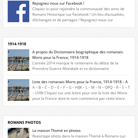
Rejoignez-nous sur Facebook !
Cliquez ici pour rejoindre la communauté des amis de
Romans Historique sur Facebook ! Un lieu d’actualités,
d’échanges et de partages ! Rejoignez-nous sur
Facebook, cliquez ici !
1914-1918
A propos du Dictionnaire biographique des romanais
Morts pour la France, 1914-1918
L’année 2014 marque le centenaire du début de la
Première Guerre Mondiale et ce dictionnaire
biographique veut rendre hommage aux romanais Morts pour la
France durant ce conflit. La base de cette recherche historique est
Liste des romanais Morts pour la France, 1914-1918 – A
constituée des noms gravés sur les plaques commémoratives de
A – B – C – D – E – F – G – HIJK – L – M – N – OPQ – R – S – T
l’Hôtel de Ville, du lycée du Dauphiné et du lycée Triboulet, […]
– UVW Cliquez sur une lettre pour voir la liste des Morts
pour la France dont le nom commence par cette lettre.
Liste des romanais […]
ROMANS PHOTOS
La maison Thomé en photos
Reportage photo dans la maison Thomé à Romans-sur-