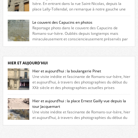
Isère. En entrant dans la rue Saint-Nicolas, depuis la
place Lally-Tollendal, on remarque à notre gauche une
maison construite au XVIè siècle. Les deux façades sont ornées de
fenêtres jumelles à meneaux. Entre ces deux étages, on peut voir une
Le couvent des Capucins en photos
niche qui contient une statue de la Vierge. […]
Reportage photo dans le couvent des Capucins de
Romans-sur-Isère. Oubliés depuis longtemps mais
miraculeusement et consciencieusement préservés par
les propriétaires des lieux, des vestiges du couvent des Capucins de
Romans-sur-Isère s’offrent à nouveau à notre vue. Cliquez ici pour lire
l’histoire de la redécouverte de vestiges du couvent des Capucins ! Petit
retour sur l’histoire […]
HIER ET AUJOURD'HUI
Hier et aujourd’hui : la boulangerie Pinet
Une visite inédite et fascinante de Romans-sur-Isère, hier
et aujourd’hui, à travers des photographies du début du
XXè siècle et des photographies actuelles prises
exactement dans le même cadre ! A l’angle de la place Jean Jaurès et de
l’avenue Victor Hugo (à côté d’Intermarché), à Romans. La boulangerie
Hier et aujourd’hui : la place Ernest Gailly vue depuis la
Jules Pinet est inscrite dans le […]
tour Jacquemart
Une visite inédite et fascinante de Romans-sur-Isère, hier
et aujourd’hui, à travers des photographies du début du
XXè siècle et des photographies actuelles prises exactement dans le
même cadre ! Ma photo date de 2009 donc ça a un peu changé depuis.
Cliquez sur l’image pour l’agrandir