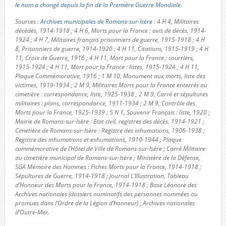
le nom a changé depuis la fin de la Première Guerre Mondiale
.
Sources :
Archives municipales de Romans-sur-Isère
: 4 H 4, Militaires
décédés, 1914-1918 ; 4 H 6, Morts pour la France : avis de décès, 1914-
1924 ; 4 H 7, Militaires français prisonniers de guerre, 1915-1918 ; 4 H
8, Prisonniers de guerre, 1914-1920 ; 4 H 11, Citations, 1915-1919 ; 4 H
11, Croix de Guerre, 1916 ; 4 H 11, Mort pour la France ; courriers,
1915-1924 ; 4 H 11, Mort pour la France : listes, 1915-1924 ; 4 H 11,
Plaque Commémorative, 1916 ; 1 M 10, Monument aux morts, liste des
victimes, 1919-1934 ; 2 M 9, Militaires Morts pour la France enterrés au
cimetière : correspondance, liste, 1925-1938 ; 2 M 9, Carré et sépultures
militaires : plans, correspondance, 1911-1934 ; 2 M 9, Contrôle des
Morts pour la France, 1925-1939 ; 5 N 1, Souvenir Français : liste, 1920 ;
Mairie de Romans-sur-Isère : Etat civil, registres des décès, 1914-1921 ;
Cimetière de Romans-sur-Isère : Registre des inhumations, 1906-1938 ;
Registre des inhumations et exhumations, 1910-1944 ; Plaque
commémorative de l’Hôtel de Ville de Romans-sur-Isère ; Carré Militaire
au cimetière municipal de Romans-sur-Isère ; Ministère de la Défense,
SGA Mémoire des Hommes : Fiches Morts pour la France, 1914-1918 ;
Sépultures de Guerre, 1914-1918 ; Journal L’Illustration, Tableau
d’Honneur des Morts pour la France, 1914-1918 ; Base Léonore des
Archives nationales (dossiers nominatifs des personnes nommées ou
promues dans l’Ordre de la Légion d’honneur) ; Archives nationales
d’Outre-Mer.