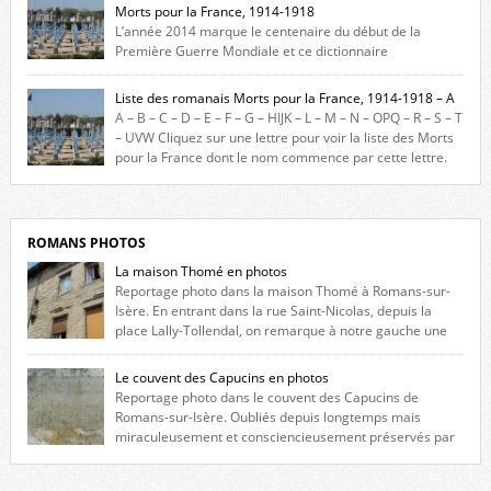
Morts pour la France, 1914-1918
L’année 2014 marque le centenaire du début de la
Première Guerre Mondiale et ce dictionnaire
biographique veut rendre hommage aux romanais Morts pour la
France durant ce conflit. La base de cette recherche historique est
Liste des romanais Morts pour la France, 1914-1918 – A
constituée des noms gravés sur les plaques commémoratives de
A – B – C – D – E – F – G – HIJK – L – M – N – OPQ – R – S – T
l’Hôtel de Ville, du lycée du Dauphiné et du lycée Triboulet, […]
– UVW Cliquez sur une lettre pour voir la liste des Morts
pour la France dont le nom commence par cette lettre.
Liste des romanais […]
ROMANS PHOTOS
La maison Thomé en photos
Reportage photo dans la maison Thomé à Romans-sur-
Isère. En entrant dans la rue Saint-Nicolas, depuis la
place Lally-Tollendal, on remarque à notre gauche une
maison construite au XVIè siècle. Les deux façades sont ornées de
fenêtres jumelles à meneaux. Entre ces deux étages, on peut voir une
Le couvent des Capucins en photos
niche qui contient une statue de la Vierge. […]
Reportage photo dans le couvent des Capucins de
Romans-sur-Isère. Oubliés depuis longtemps mais
miraculeusement et consciencieusement préservés par
les propriétaires des lieux, des vestiges du couvent des Capucins de
Romans-sur-Isère s’offrent à nouveau à notre vue. Cliquez ici pour lire