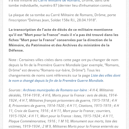
Il a été inhumé au
Carré Militaire de Romans
, Drôme, dans une
tombe individuelle, numéro 87 (dernier lieu d’inhumation connu).
La plaque de sa tombe au Carré Militaire de Romans, Drôme, porte
l’inscription “Delmas Jean, Soldat 158e R.I., 28.04.1918”.
La transcription de l’acte de décès de ce militaire mentionne
qu’il est “Mort pour la France” mais il n’a pas été trouvé dans les
fiches “Mort pour la France” conservées par la direction de la
Mémoire, du Patrimoine et des Archives du ministère de la
Défense.
Note : Certaines villes citées dans cette page ont pu changer de nom
depuis la fin de la Première Guerre Mondiale (par exemple, “Romans,
Drôme” est devenu “Romans-sur-Isère, Drôme”). Tous les
changements de noms sont référencés sur la page
Liste des villes dont
le nom a changé depuis la fin de la Première Guerre Mondiale
.
Sources :
Archives municipales de Romans-sur-Isère
: 4 H 4, Militaires
décédés, 1914-1918 ; 4 H 6, Morts pour la France : avis de décès, 1914-
1924 ; 4 H 7, Militaires français prisonniers de guerre, 1915-1918 ; 4 H
8, Prisonniers de guerre, 1914-1920 ; 4 H 11, Citations, 1915-1919 ; 4 H
11, Croix de Guerre, 1916 ; 4 H 11, Mort pour la France ; courriers,
1915-1924 ; 4 H 11, Mort pour la France : listes, 1915-1924 ; 4 H 11,
Plaque Commémorative, 1916 ; 1 M 10, Monument aux morts, liste des
victimes, 1919-1934 ; 2 M 9, Militaires Morts pour la France enterrés au