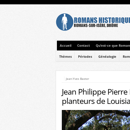
Accueil
Contact
Qu’est-ce que Romans
Thèmes
Périodes
Généalogie
Rom
Jean-Yves Baxter
Jean Philippe Pierr
planteurs de Louisi