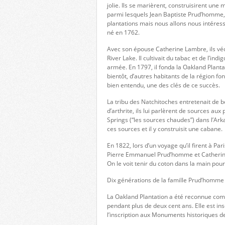
jolie. Ils se marièrent, construisirent une
parmi lesquels Jean Baptiste Prud’homme, 
plantations mais nous allons nous intére
né en 1762.
Avec son épouse Catherine Lambre, ils véc
River Lake. Il cultivait du tabac et de l’ind
armée. En 1797, il fonda la Oakland Planta
bientôt, d’autres habitants de la région fon
bien entendu, une des clés de ce succès.
La tribu des Natchitoches entretenait de
d’arthrite, ils lui parlèrent de sources a
Springs (“les sources chaudes”) dans l’Ark
ces sources et il y construisit une cabane.
En 1822, lors d’un voyage qu’il firent à Pa
Pierre Emmanuel Prud’homme et Catherine L
On le voit tenir du coton dans la main pour
Dix générations de la famille Prud’homme s
La Oakland Plantation a été reconnue comm
pendant plus de deux cent ans. Elle est insc
l’inscription aux Monuments historiques d