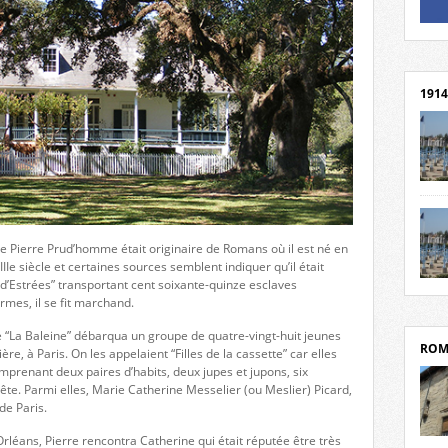
Un li
Rejoi
1914
cent
Mond
rend
Franc
pe Pierre Prud’homme était originaire de Romans où il est né en
rech
IIe siècle et certaines sources semblent indiquer qu’il était
grav
 d’Estrées” transportant cent soixante-quinze esclaves
Cliqu
l’Hôt
mes, il se fit marchand.
Mort
Tribo
par c
é “La Baleine” débarqua un groupe de quatre-vingt-huit jeunes
ROM
ère, à Paris. On les appelaient “Filles de la cassette” car elles
mprenant deux paires d’habits, deux jupes et jupons, six
tête. Parmi elles, Marie Catherine Messelier (ou Meslier) Picard,
de Paris.
Orléans, Pierre rencontra Catherine qui était réputée être très
depui