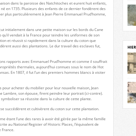
 maison dans la paroisse des Natchitoches et eurent huit enfants,
notr
né en 1735. Plusieurs des enfants de ce dernier fondèrent des
sièc
sser plus particulièrement à Jean Pierre Emmanuel Prud’homme,
fenê
étage
statu
Isèr
ut initialement dans une petite maison sur les bords du Cane
mira
igo qu’il vendait à la France pour teindre les uniformes de son
prése
tion et réussit si rapidement dans la culture du coton que
vest
dèrent aussi des plantations. Le dur travail des esclaves fut,
HIER
sur-I
Cliqu
 bons rapports avec Emmanuel Prud’homme et comme il souffrait
de ve
ux propriétés thermales, aujourd’hui connues sous le nom de Hot
retou
ansas. En 1807, il fut l’un des premiers hommes blancs à visiter
aujo
débu
ris pour acheter du mobilier pour leur nouvelle maison, Jean
actu
ambre, son épouse, firent peindre leur portrait (ci-contre).
cadre
 symboliser sa réussite dans la culture de cette plante.
l’ave
Roman
Roman
e succédèrent et cultivèrent du coton sur cette plantation.
dans 
des 
des 
e étant l’une des rares à avoir été gérée par la même famille
dans
rite au National Register of Historic Places, l’équivalent de
donc
e France.
l’ima