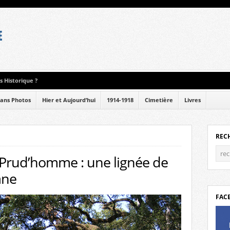
 Historique ?
ans Photos
Hier et Aujourd’hui
1914-1918
Cimetière
Livres
REC
e Prud’homme : une lignée de
ane
FAC