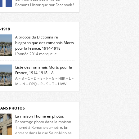
Romans Historique sur Facebook !
eu d’actualités, d’échanges et de partages !
gnez-nous sur Facebook, cliquez ici !
-1918
A propos du Dictionnaire
biographique des romanais Morts
pour la France, 1914-1918
L’année 2014 marque le
enaire du début de la Première Guerre
iale et ce dictionnaire biographique veut
Liste des romanais Morts pour la
re hommage aux romanais Morts pour la
France, 1914-1918 – A
e durant ce conflit. La base de cette
A – B – C – D – E – F – G – HIJK – L –
erche historique est constituée des noms
M – N – OPQ – R – S – T – UVW
és sur les plaques commémoratives de
ez sur une lettre pour voir la liste des
el de Ville, du lycée du Dauphiné et du lycée
s pour la France dont le nom commence
ulet, […]
ette lettre. Liste des romanais […]
ANS PHOTOS
La maison Thomé en photos
Reportage photo dans la maison
Thomé à Romans-sur-Isère. En
entrant dans la rue Saint-Nicolas,
s la place Lally-Tollendal, on remarque à