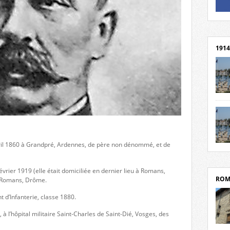
Un li
Rejoi
1914
cent
Mond
rend
Franc
rech
vril 1860 à Grandpré, Ardennes, de père non dénommé, et de
grav
Cliqu
l’Hôt
Mort
Tribo
par c
vrier 1919 (elle était domiciliée en dernier lieu à Romans,
ROM
 à Romans, Drôme.
t d’Infanterie, classe 1880.
 à l’hôpital militaire Saint-Charles de Saint-Dié, Vosges, des
depui