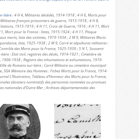
r-Isère
: 4 H 4, Militaires décédés, 1914-1918 ; 4 H 6, Morts pour
 Militaires français prisonniers de guerre, 1915-1918 ; 4 H 8,
itations, 1915-1919 ; 4 H 11, Croix de Guerre, 1916 ; 4 H 11, Mort
11, Mort pour la France : listes, 1915-1924 ; 4 H 11, Plaque
 morts, liste des victimes, 1919-1934 ; 2 M 9, Militaires Morts
pondance, liste, 1925-1938 ; 2 M 9, Carré et sépultures militaires :
Contrôle des Morts pour la France, 1925-1939 ; 5 N 1, Souvenir
Isère : Etat civil, registres des décès, 1914-1921 ; Cimetière de
s, 1906-1938 ; Registre des inhumations et exhumations, 1910-
ille de Romans-sur-Isère ; Carré Militaire au cimetière municipal
nse, SGA Mémoire des Hommes : Fiches Morts pour la France, 1914-
urnal L’Illustration, Tableau d’Honneur des Morts pour la France,
ionales (dossiers nominatifs des personnes nommées ou promues
ives nationales d’Outre-Mer ; Archives départementales des