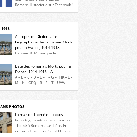
Romans Historique sur Facebook !
eu d’actualités, d’échanges et de partages !
gnez-nous sur Facebook, cliquez ici !
-1918
A propos du Dictionnaire
biographique des romanais Morts
pour la France, 1914-1918
L’année 2014 marque le
enaire du début de la Première Guerre
iale et ce dictionnaire biographique veut
Liste des romanais Morts pour la
re hommage aux romanais Morts pour la
France, 1914-1918 – A
e durant ce conflit. La base de cette
A – B – C – D – E – F – G – HIJK – L –
erche historique est constituée des noms
M – N – OPQ – R – S – T – UVW
és sur les plaques commémoratives de
ez sur une lettre pour voir la liste des
el de Ville, du lycée du Dauphiné et du lycée
s pour la France dont le nom commence
ulet, […]
ette lettre. Liste des romanais […]
ANS PHOTOS
La maison Thomé en photos
Reportage photo dans la maison
Thomé à Romans-sur-Isère. En
entrant dans la rue Saint-Nicolas,
s la place Lally-Tollendal, on remarque à