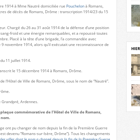
notr
mbre 1914 à Mme Nautré domiciliée rue
Pouchelon
à Romans,
sièc
istres de décès de Romans, Drôme : transcription 1914/23 du 15
fenê
étage
aleur. Chargé du 26 au 31 août 1914 de la défense d’une position
statu
Isèr
n sang-froid et une énergie remarquables, et a repoussé toutes
mira
bre. Placé à la tête d’une brigade, l’a commandée avec
prése
le 9 novembre 1914, alors qu’il exécutait une reconnaissance de
vest
HIER
sur-I
Cliqu
du 11 juillet 1914.
de ve
retou
transcrit le 15 décembre 1914 à Romans, Drôme.
aujo
 de l’Hôtel de Ville de Romans, Drôme, sous le nom de “Nautré”.
débu
actu
Drôme.
cadre
de Grandpré, Ardennes.
l’ave
Roman
Roman
 plaque commémorative de l’Hôtel de Ville de Romans,
dans 
des 
n nom.
des 
dans
page ont pu changer de nom depuis la fin de la Première Guerre
donc
est devenu “Romans-sur-Isère, Drôme”). Tous les changements
l’ima
 des villes dont le nom a changé depuis la fin de la Première Guerre