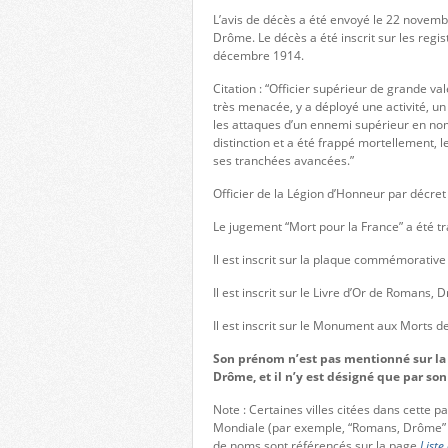
L’avis de décès a été envoyé le 22 nove
Drôme. Le décès a été inscrit sur les reg
décembre 1914.
Citation : “Officier supérieur de grande v
très menacée, y a déployé une activité, u
les attaques d’un ennemi supérieur en nom
distinction et a été frappé mortellement, 
ses tranchées avancées.”
Officier de la Légion d’Honneur par décret 
Le jugement “Mort pour la France” a été 
Il est inscrit sur la plaque commémorative
Il est inscrit sur le Livre d’Or de Romans, 
Il est inscrit sur le Monument aux Morts 
Son prénom n’est pas mentionné sur la
Drôme, et il n’y est désigné que par so
Note : Certaines villes citées dans cette 
Mondiale (par exemple, “Romans, Drôme” 
de noms sont référencés sur la page
Liste