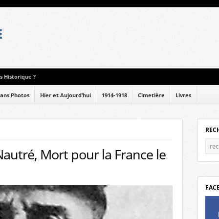
 Historique ?
ans Photos
Hier et Aujourd’hui
1914-1918
Cimetière
Livres
REC
Nautré, Mort pour la France le
FAC