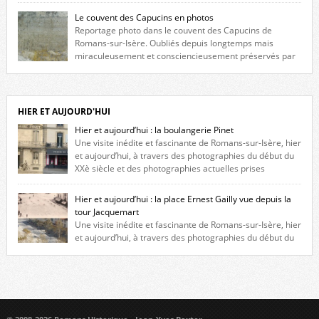
fenêtres jumelles à meneaux. Entre ces deux étages, on peut voir une
Le couvent des Capucins en photos
niche qui contient une statue de la Vierge. […]
Reportage photo dans le couvent des Capucins de
Romans-sur-Isère. Oubliés depuis longtemps mais
miraculeusement et consciencieusement préservés par
les propriétaires des lieux, des vestiges du couvent des Capucins de
Romans-sur-Isère s’offrent à nouveau à notre vue. Cliquez ici pour lire
l’histoire de la redécouverte de vestiges du couvent des Capucins ! Petit
retour sur l’histoire […]
HIER ET AUJOURD'HUI
Hier et aujourd’hui : la boulangerie Pinet
Une visite inédite et fascinante de Romans-sur-Isère, hier
et aujourd’hui, à travers des photographies du début du
XXè siècle et des photographies actuelles prises
exactement dans le même cadre ! A l’angle de la place Jean Jaurès et de
l’avenue Victor Hugo (à côté d’Intermarché), à Romans. La boulangerie
Hier et aujourd’hui : la place Ernest Gailly vue depuis la
Jules Pinet est inscrite dans le […]
tour Jacquemart
Une visite inédite et fascinante de Romans-sur-Isère, hier
et aujourd’hui, à travers des photographies du début du
XXè siècle et des photographies actuelles prises exactement dans le
même cadre ! Ma photo date de 2009 donc ça a un peu changé depuis.
Cliquez sur l’image pour l’agrandir