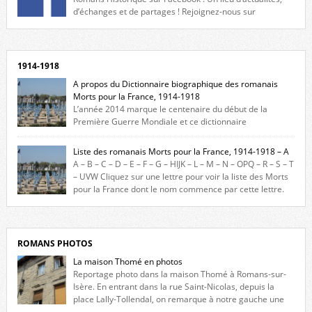
d’échanges et de partages ! Rejoignez-nous sur
Facebook, cliquez ici !
1914-1918
A propos du Dictionnaire biographique des romanais
Morts pour la France, 1914-1918
L’année 2014 marque le centenaire du début de la
Première Guerre Mondiale et ce dictionnaire
biographique veut rendre hommage aux romanais Morts pour la
France durant ce conflit. La base de cette recherche historique est
Liste des romanais Morts pour la France, 1914-1918 – A
constituée des noms gravés sur les plaques commémoratives de
A – B – C – D – E – F – G – HIJK – L – M – N – OPQ – R – S – T
l’Hôtel de Ville, du lycée du Dauphiné et du lycée Triboulet, […]
– UVW Cliquez sur une lettre pour voir la liste des Morts
pour la France dont le nom commence par cette lettre.
Liste des romanais […]
ROMANS PHOTOS
La maison Thomé en photos
Reportage photo dans la maison Thomé à Romans-sur-
Isère. En entrant dans la rue Saint-Nicolas, depuis la
place Lally-Tollendal, on remarque à notre gauche une
maison construite au XVIè siècle. Les deux façades sont ornées de