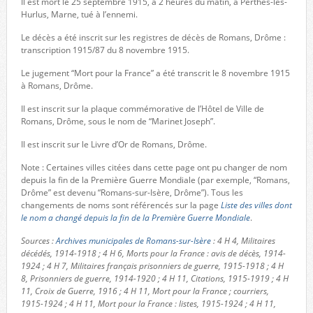
Il est mort le 25 septembre 1915, à 2 heures du matin, à Perthes-lès-
Hurlus, Marne, tué à l’ennemi.
Le décès a été inscrit sur les registres de décès de Romans, Drôme :
transcription 1915/87 du 8 novembre 1915.
Le jugement “Mort pour la France” a été transcrit le 8 novembre 1915
à Romans, Drôme.
Il est inscrit sur la plaque commémorative de l’Hôtel de Ville de
Romans, Drôme, sous le nom de “Marinet Joseph”.
Il est inscrit sur le Livre d’Or de Romans, Drôme.
Note : Certaines villes citées dans cette page ont pu changer de nom
depuis la fin de la Première Guerre Mondiale (par exemple, “Romans,
Drôme” est devenu “Romans-sur-Isère, Drôme”). Tous les
changements de noms sont référencés sur la page
Liste des villes dont
le nom a changé depuis la fin de la Première Guerre Mondiale
.
Sources :
Archives municipales de Romans-sur-Isère
: 4 H 4, Militaires
décédés, 1914-1918 ; 4 H 6, Morts pour la France : avis de décès, 1914-
1924 ; 4 H 7, Militaires français prisonniers de guerre, 1915-1918 ; 4 H
8, Prisonniers de guerre, 1914-1920 ; 4 H 11, Citations, 1915-1919 ; 4 H
11, Croix de Guerre, 1916 ; 4 H 11, Mort pour la France ; courriers,
1915-1924 ; 4 H 11, Mort pour la France : listes, 1915-1924 ; 4 H 11,