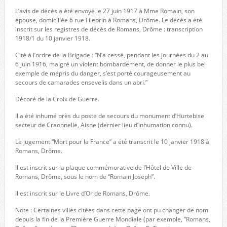
L’avis de décès a été envoyé le 27 juin 1917 à Mme Romain, son
épouse, domiciliée 6 rue Fileprin à Romans, Drôme. Le décès a été
inscrit sur les registres de décès de Romans, Drôme : transcription
1918/1 du 10 janvier 1918.
Cité à l’ordre de la Brigade : “N’a cessé, pendant les journées du 2 au
6 juin 1916, malgré un violent bombardement, de donner le plus bel
exemple de mépris du danger, s’est porté courageusement au
secours de camarades ensevelis dans un abri.”
Décoré de la Croix de Guerre.
Il a été inhumé près du poste de secours du monument d’Hurtebise
secteur de Craonnelle, Aisne (dernier lieu d’inhumation connu).
Le jugement “Mort pour la France” a été transcrit le 10 janvier 1918 à
Romans, Drôme.
Il est inscrit sur la plaque commémorative de l’Hôtel de Ville de
Romans, Drôme, sous le nom de “Romain Joseph”.
Il est inscrit sur le Livre d’Or de Romans, Drôme.
Note : Certaines villes citées dans cette page ont pu changer de nom
depuis la fin de la Première Guerre Mondiale (par exemple, “Romans,