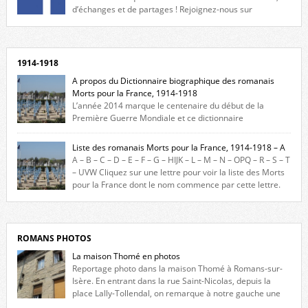
d’échanges et de partages ! Rejoignez-nous sur
Facebook, cliquez ici !
1914-1918
A propos du Dictionnaire biographique des romanais
Morts pour la France, 1914-1918
L’année 2014 marque le centenaire du début de la
Première Guerre Mondiale et ce dictionnaire
biographique veut rendre hommage aux romanais Morts pour la
France durant ce conflit. La base de cette recherche historique est
Liste des romanais Morts pour la France, 1914-1918 – A
constituée des noms gravés sur les plaques commémoratives de
A – B – C – D – E – F – G – HIJK – L – M – N – OPQ – R – S – T
l’Hôtel de Ville, du lycée du Dauphiné et du lycée Triboulet, […]
– UVW Cliquez sur une lettre pour voir la liste des Morts
pour la France dont le nom commence par cette lettre.
Liste des romanais […]
ROMANS PHOTOS
La maison Thomé en photos
Reportage photo dans la maison Thomé à Romans-sur-
Isère. En entrant dans la rue Saint-Nicolas, depuis la
place Lally-Tollendal, on remarque à notre gauche une
maison construite au XVIè siècle. Les deux façades sont ornées de