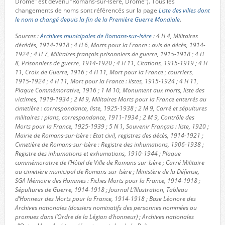
Drôme” est devenu “Romans-sur-Isère, Drôme”). Tous les
changements de noms sont référencés sur la page
Liste des villes dont
le nom a changé depuis la fin de la Première Guerre Mondiale
.
Sources :
Archives municipales de Romans-sur-Isère
: 4 H 4, Militaires
décédés, 1914-1918 ; 4 H 6, Morts pour la France : avis de décès, 1914-
1924 ; 4 H 7, Militaires français prisonniers de guerre, 1915-1918 ; 4 H
8, Prisonniers de guerre, 1914-1920 ; 4 H 11, Citations, 1915-1919 ; 4 H
11, Croix de Guerre, 1916 ; 4 H 11, Mort pour la France ; courriers,
1915-1924 ; 4 H 11, Mort pour la France : listes, 1915-1924 ; 4 H 11,
Plaque Commémorative, 1916 ; 1 M 10, Monument aux morts, liste des
victimes, 1919-1934 ; 2 M 9, Militaires Morts pour la France enterrés au
cimetière : correspondance, liste, 1925-1938 ; 2 M 9, Carré et sépultures
militaires : plans, correspondance, 1911-1934 ; 2 M 9, Contrôle des
Morts pour la France, 1925-1939 ; 5 N 1, Souvenir Français : liste, 1920 ;
Mairie de Romans-sur-Isère : Etat civil, registres des décès, 1914-1921 ;
Cimetière de Romans-sur-Isère : Registre des inhumations, 1906-1938 ;
Registre des inhumations et exhumations, 1910-1944 ; Plaque
commémorative de l’Hôtel de Ville de Romans-sur-Isère ; Carré Militaire
au cimetière municipal de Romans-sur-Isère ; Ministère de la Défense,
SGA Mémoire des Hommes : Fiches Morts pour la France, 1914-1918 ;
Sépultures de Guerre, 1914-1918 ; Journal L’Illustration, Tableau
d’Honneur des Morts pour la France, 1914-1918 ; Base Léonore des
Archives nationales (dossiers nominatifs des personnes nommées ou
promues dans l’Ordre de la Légion d’honneur) ; Archives nationales