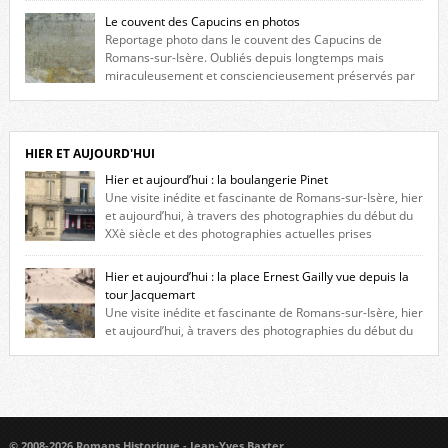
fenêtres jumelles à meneaux. Entre ces deux étages, on peut voir une
Le couvent des Capucins en photos
niche qui contient une statue de la Vierge. […]
Reportage photo dans le couvent des Capucins de
Romans-sur-Isère. Oubliés depuis longtemps mais
miraculeusement et consciencieusement préservés par
les propriétaires des lieux, des vestiges du couvent des Capucins de
Romans-sur-Isère s’offrent à nouveau à notre vue. Cliquez ici pour lire
l’histoire de la redécouverte de vestiges du couvent des Capucins ! Petit
retour sur l’histoire […]
HIER ET AUJOURD'HUI
Hier et aujourd’hui : la boulangerie Pinet
Une visite inédite et fascinante de Romans-sur-Isère, hier
et aujourd’hui, à travers des photographies du début du
XXè siècle et des photographies actuelles prises
exactement dans le même cadre ! A l’angle de la place Jean Jaurès et de
l’avenue Victor Hugo (à côté d’Intermarché), à Romans. La boulangerie
Hier et aujourd’hui : la place Ernest Gailly vue depuis la
Jules Pinet est inscrite dans le […]
tour Jacquemart
Une visite inédite et fascinante de Romans-sur-Isère, hier
et aujourd’hui, à travers des photographies du début du
XXè siècle et des photographies actuelles prises exactement dans le
même cadre ! Ma photo date de 2009 donc ça a un peu changé depuis.
Cliquez sur l’image pour l’agrandir
© 2008-2026 Romans Historique - Jean-Yves Baxter