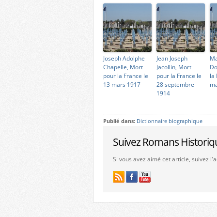
Joseph Adolphe
Jean Joseph
Ma
Chapelle, Mort
Jacollin, Mort
Do
pour la France le
pour la France le
la
13 mars 1917
28 septembre
ma
1914
Publié dans:
Dictionnaire biographique
Suivez Romans Historiq
Si vous avez aimé cet article, suivez l