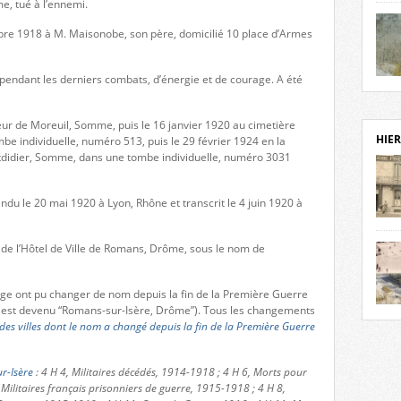
e, tué à l’ennemi.
notr
sièc
bre 1918 à M. Maisonobe, son père, domicilié 10 place d’Armes
fenê
étage
, pendant les derniers combats, d’énergie et de courage. A été
statu
Isèr
mira
prése
eur de Moreuil, Somme, puis le 16 janvier 1920 au cimetière
vest
HIER
be individuelle, numéro 513, puis le 29 février 1924 en la
sur-I
tdidier, Somme, dans une tombe individuelle, numéro 3031
Cliqu
de ve
retou
ndu le 20 mai 1920 à Lyon, Rhône et transcrit le 4 juin 1920 à
aujo
débu
 de l’Hôtel de Ville de Romans, Drôme, sous le nom de
actu
cadre
l’ave
page ont pu changer de nom depuis la fin de la Première Guerre
Roman
est devenu “Romans-sur-Isère, Drôme”). Tous les changements
Roman
dans 
 des villes dont le nom a changé depuis la fin de la Première Guerre
des 
des 
dans
r-Isère
: 4 H 4, Militaires décédés, 1914-1918 ; 4 H 6, Morts pour
donc
 Militaires français prisonniers de guerre, 1915-1918 ; 4 H 8,
l’ima