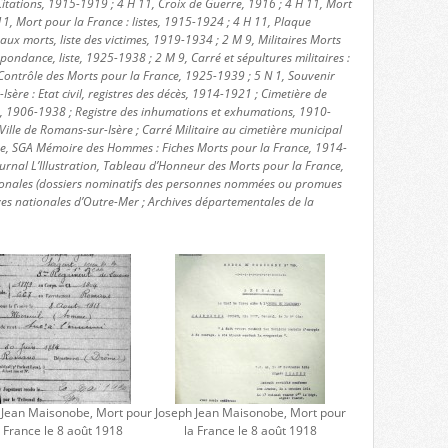
itations, 1915-1919 ; 4 H 11, Croix de Guerre, 1916 ; 4 H 11, Mort
11, Mort pour la France : listes, 1915-1924 ; 4 H 11, Plaque
 morts, liste des victimes, 1919-1934 ; 2 M 9, Militaires Morts
pondance, liste, 1925-1938 ; 2 M 9, Carré et sépultures militaires :
Contrôle des Morts pour la France, 1925-1939 ; 5 N 1, Souvenir
Isère : Etat civil, registres des décès, 1914-1921 ; Cimetière de
s, 1906-1938 ; Registre des inhumations et exhumations, 1910-
ille de Romans-sur-Isère ; Carré Militaire au cimetière municipal
nse, SGA Mémoire des Hommes : Fiches Morts pour la France, 1914-
urnal L’Illustration, Tableau d’Honneur des Morts pour la France,
ionales (dossiers nominatifs des personnes nommées ou promues
ves nationales d’Outre-Mer ; Archives départementales de la
 Jean Maisonobe, Mort pour
Joseph Jean Maisonobe, Mort pour
a France le 8 août 1918
la France le 8 août 1918