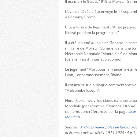
Il est mort le 8 août 1918, à Moreuil, Somm
L’avis de décès a été envoyé le 11 septem
à Romans, Drôme..
Cité à l’ordre du Régiment : “A fait preuve
blessé pendant la progression.”
Il a été inhumé au bois de Genonville sect
militaire de Moreuil, Somme, dans une tom
Nécropole Nationale “Montdidier” de Mon
(dernier lieu d’inhumation connu).
Le jugement “Mort pour la France” a été re
Lyon, 1er arrondissement, Rhône.
Il est inscrit sur la plaque commémorative
“Maisonobe Joseph”.
Note : Certaines villes citées dans cette 
Mondiale (par exemple, “Romans, Drôme” 
de noms sont référencés sur la page
Liste
Mondiale
.
Sources :
Archives municipales de Romans-su
la France : avis de décès, 1914-1924 ; 4 H 7,