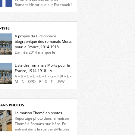
Romans Historique sur Facebook !
eu d’actualités, d’échanges et de partages !
gnez-nous sur Facebook, cliquez ici !
-1918
A propos du Dictionnaire
biographique des romanais Morts
pour la France, 1914-1918
L’année 2014 marque le
enaire du début de la Première Guerre
iale et ce dictionnaire biographique veut
Liste des romanais Morts pour la
re hommage aux romanais Morts pour la
France, 1914-1918 – A
e durant ce conflit. La base de cette
A – B – C – D – E – F – G – HIJK – L –
erche historique est constituée des noms
M – N – OPQ – R – S – T – UVW
és sur les plaques commémoratives de
ez sur une lettre pour voir la liste des
el de Ville, du lycée du Dauphiné et du lycée
s pour la France dont le nom commence
ulet, […]
ette lettre. Liste des romanais […]
ANS PHOTOS
La maison Thomé en photos
Reportage photo dans la maison
Thomé à Romans-sur-Isère. En
entrant dans la rue Saint-Nicolas,
s la place Lally-Tollendal, on remarque à