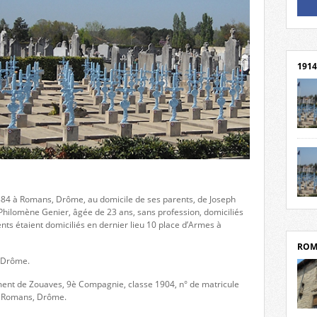
Un li
Rejoi
1914
cent
Mond
rend
Franc
rech
1884 à Romans, Drôme, au domicile de ses parents, de Joseph
grav
Cliqu
 Philomène Genier, âgée de 23 ans, sans profession, domiciliés
l’Hôt
Mort
s étaient domiciliés en dernier lieu 10 place d’Armes à
Tribo
par c
ROM
, Drôme.
giment de Zouaves, 9è Compagnie, classe 1904, n° de matricule
e Romans, Drôme.
depui