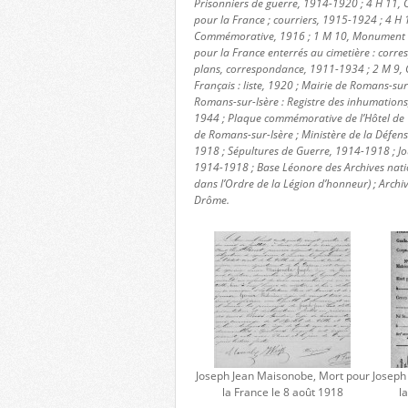
Prisonniers de guerre, 1914-1920 ; 4 H 11, C
pour la France ; courriers, 1915-1924 ; 4 H 
Commémorative, 1916 ; 1 M 10, Monument aux
pour la France enterrés au cimetière : corres
plans, correspondance, 1911-1934 ; 2 M 9, 
Français : liste, 1920 ; Mairie de Romans-sur-
Romans-sur-Isère : Registre des inhumation
1944 ; Plaque commémorative de l’Hôtel de V
de Romans-sur-Isère ; Ministère de la Défe
1918 ; Sépultures de Guerre, 1914-1918 ; Jo
1914-1918 ; Base Léonore des Archives nat
dans l’Ordre de la Légion d’honneur) ; Archi
Drôme.
Joseph Jean Maisonobe, Mort pour
Joseph
la France le 8 août 1918
l