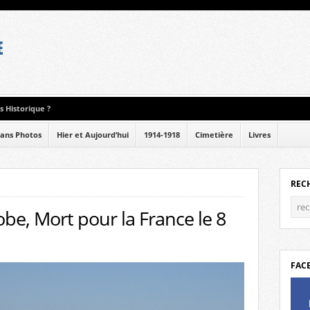
 Historique ?
ans Photos
Hier et Aujourd’hui
1914-1918
Cimetière
Livres
REC
be, Mort pour la France le 8
FAC