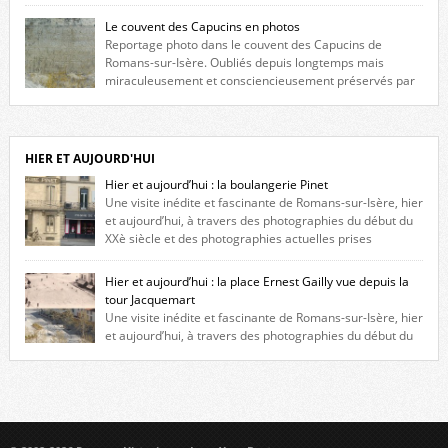
maison construite au XVIè siècle. Les deux façades sont ornées de
fenêtres jumelles à meneaux. Entre ces deux étages, on peut voir une
Le couvent des Capucins en photos
niche qui contient une statue de la Vierge. […]
Reportage photo dans le couvent des Capucins de
Romans-sur-Isère. Oubliés depuis longtemps mais
miraculeusement et consciencieusement préservés par
les propriétaires des lieux, des vestiges du couvent des Capucins de
Romans-sur-Isère s’offrent à nouveau à notre vue. Cliquez ici pour lire
l’histoire de la redécouverte de vestiges du couvent des Capucins ! Petit
retour sur l’histoire […]
HIER ET AUJOURD'HUI
Hier et aujourd’hui : la boulangerie Pinet
Une visite inédite et fascinante de Romans-sur-Isère, hier
et aujourd’hui, à travers des photographies du début du
XXè siècle et des photographies actuelles prises
exactement dans le même cadre ! A l’angle de la place Jean Jaurès et de
l’avenue Victor Hugo (à côté d’Intermarché), à Romans. La boulangerie
Hier et aujourd’hui : la place Ernest Gailly vue depuis la
Jules Pinet est inscrite dans le […]
tour Jacquemart
Une visite inédite et fascinante de Romans-sur-Isère, hier
et aujourd’hui, à travers des photographies du début du
XXè siècle et des photographies actuelles prises exactement dans le
même cadre ! Ma photo date de 2009 donc ça a un peu changé depuis.
Cliquez sur l’image pour l’agrandir