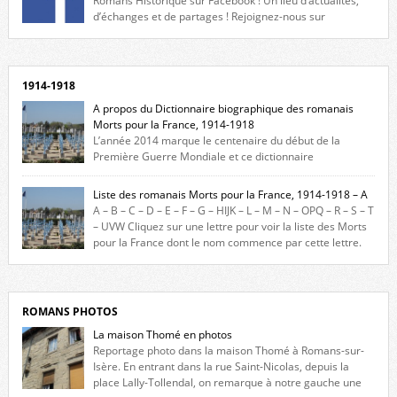
Romans Historique sur Facebook ! Un lieu d’actualités,
d’échanges et de partages ! Rejoignez-nous sur
Facebook, cliquez ici !
1914-1918
A propos du Dictionnaire biographique des romanais
Morts pour la France, 1914-1918
L’année 2014 marque le centenaire du début de la
Première Guerre Mondiale et ce dictionnaire
biographique veut rendre hommage aux romanais Morts pour la
France durant ce conflit. La base de cette recherche historique est
Liste des romanais Morts pour la France, 1914-1918 – A
constituée des noms gravés sur les plaques commémoratives de
A – B – C – D – E – F – G – HIJK – L – M – N – OPQ – R – S – T
l’Hôtel de Ville, du lycée du Dauphiné et du lycée Triboulet, […]
– UVW Cliquez sur une lettre pour voir la liste des Morts
pour la France dont le nom commence par cette lettre.
Liste des romanais […]
ROMANS PHOTOS
La maison Thomé en photos
Reportage photo dans la maison Thomé à Romans-sur-
Isère. En entrant dans la rue Saint-Nicolas, depuis la
place Lally-Tollendal, on remarque à notre gauche une