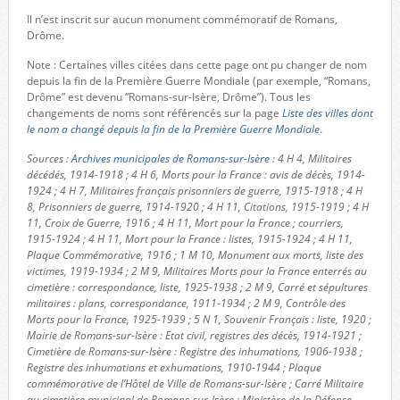
Il n’est inscrit sur aucun monument commémoratif de Romans,
Drôme.
Note : Certaines villes citées dans cette page ont pu changer de nom
depuis la fin de la Première Guerre Mondiale (par exemple, “Romans,
Drôme” est devenu “Romans-sur-Isère, Drôme”). Tous les
changements de noms sont référencés sur la page
Liste des villes dont
le nom a changé depuis la fin de la Première Guerre Mondiale
.
Sources :
Archives municipales de Romans-sur-Isère
: 4 H 4, Militaires
décédés, 1914-1918 ; 4 H 6, Morts pour la France : avis de décès, 1914-
1924 ; 4 H 7, Militaires français prisonniers de guerre, 1915-1918 ; 4 H
8, Prisonniers de guerre, 1914-1920 ; 4 H 11, Citations, 1915-1919 ; 4 H
11, Croix de Guerre, 1916 ; 4 H 11, Mort pour la France ; courriers,
1915-1924 ; 4 H 11, Mort pour la France : listes, 1915-1924 ; 4 H 11,
Plaque Commémorative, 1916 ; 1 M 10, Monument aux morts, liste des
victimes, 1919-1934 ; 2 M 9, Militaires Morts pour la France enterrés au
cimetière : correspondance, liste, 1925-1938 ; 2 M 9, Carré et sépultures
militaires : plans, correspondance, 1911-1934 ; 2 M 9, Contrôle des
Morts pour la France, 1925-1939 ; 5 N 1, Souvenir Français : liste, 1920 ;
Mairie de Romans-sur-Isère : Etat civil, registres des décès, 1914-1921 ;
Cimetière de Romans-sur-Isère : Registre des inhumations, 1906-1938 ;
Registre des inhumations et exhumations, 1910-1944 ; Plaque
commémorative de l’Hôtel de Ville de Romans-sur-Isère ; Carré Militaire
au cimetière municipal de Romans-sur-Isère ; Ministère de la Défense,