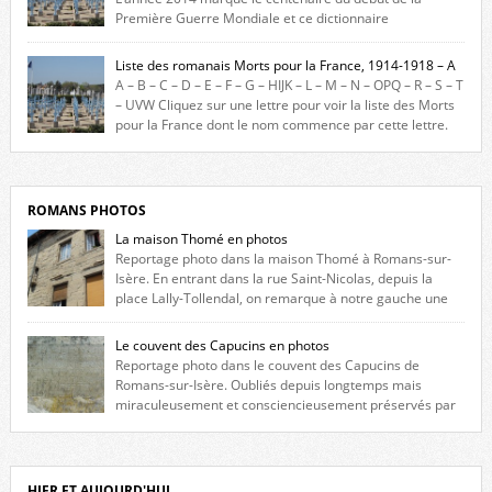
Première Guerre Mondiale et ce dictionnaire
biographique veut rendre hommage aux romanais Morts pour la
France durant ce conflit. La base de cette recherche historique est
Liste des romanais Morts pour la France, 1914-1918 – A
constituée des noms gravés sur les plaques commémoratives de
A – B – C – D – E – F – G – HIJK – L – M – N – OPQ – R – S – T
l’Hôtel de Ville, du lycée du Dauphiné et du lycée Triboulet, […]
– UVW Cliquez sur une lettre pour voir la liste des Morts
pour la France dont le nom commence par cette lettre.
Liste des romanais […]
ROMANS PHOTOS
La maison Thomé en photos
Reportage photo dans la maison Thomé à Romans-sur-
Isère. En entrant dans la rue Saint-Nicolas, depuis la
place Lally-Tollendal, on remarque à notre gauche une
maison construite au XVIè siècle. Les deux façades sont ornées de
fenêtres jumelles à meneaux. Entre ces deux étages, on peut voir une
Le couvent des Capucins en photos
niche qui contient une statue de la Vierge. […]
Reportage photo dans le couvent des Capucins de
Romans-sur-Isère. Oubliés depuis longtemps mais
miraculeusement et consciencieusement préservés par
les propriétaires des lieux, des vestiges du couvent des Capucins de
Romans-sur-Isère s’offrent à nouveau à notre vue. Cliquez ici pour lire
l’histoire de la redécouverte de vestiges du couvent des Capucins ! Petit
retour sur l’histoire […]
HIER ET AUJOURD'HUI