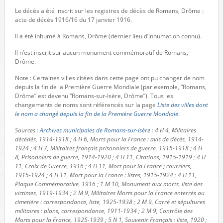
Le décès a été inscrit sur les registres de décès de Romans, Drôme :
acte de décès 1916/16 du 17 janvier 1916.
Il a été inhumé à Romans, Drôme (dernier lieu d’inhumation connu).
Il n’est inscrit sur aucun monument commémoratif de Romans,
Drôme.
Note : Certaines villes citées dans cette page ont pu changer de nom
depuis la fin de la Première Guerre Mondiale (par exemple, “Romans,
Drôme” est devenu “Romans-sur-Isère, Drôme”). Tous les
changements de noms sont référencés sur la page
Liste des villes dont
le nom a changé depuis la fin de la Première Guerre Mondiale
.
Sources :
Archives municipales de Romans-sur-Isère
: 4 H 4, Militaires
décédés, 1914-1918 ; 4 H 6, Morts pour la France : avis de décès, 1914-
1924 ; 4 H 7, Militaires français prisonniers de guerre, 1915-1918 ; 4 H
8, Prisonniers de guerre, 1914-1920 ; 4 H 11, Citations, 1915-1919 ; 4 H
11, Croix de Guerre, 1916 ; 4 H 11, Mort pour la France ; courriers,
1915-1924 ; 4 H 11, Mort pour la France : listes, 1915-1924 ; 4 H 11,
Plaque Commémorative, 1916 ; 1 M 10, Monument aux morts, liste des
victimes, 1919-1934 ; 2 M 9, Militaires Morts pour la France enterrés au
cimetière : correspondance, liste, 1925-1938 ; 2 M 9, Carré et sépultures
militaires : plans, correspondance, 1911-1934 ; 2 M 9, Contrôle des
Morts pour la France, 1925-1939 ; 5 N 1, Souvenir Français : liste, 1920 ;