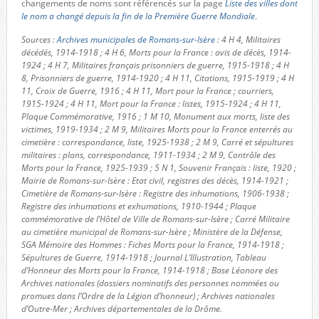
changements de noms sont référencés sur la page
Liste des villes dont
le nom a changé depuis la fin de la Première Guerre Mondiale
.
Sources :
Archives municipales de Romans-sur-Isère
: 4 H 4, Militaires
décédés, 1914-1918 ; 4 H 6, Morts pour la France : avis de décès, 1914-
1924 ; 4 H 7, Militaires français prisonniers de guerre, 1915-1918 ; 4 H
8, Prisonniers de guerre, 1914-1920 ; 4 H 11, Citations, 1915-1919 ; 4 H
11, Croix de Guerre, 1916 ; 4 H 11, Mort pour la France ; courriers,
1915-1924 ; 4 H 11, Mort pour la France : listes, 1915-1924 ; 4 H 11,
Plaque Commémorative, 1916 ; 1 M 10, Monument aux morts, liste des
victimes, 1919-1934 ; 2 M 9, Militaires Morts pour la France enterrés au
cimetière : correspondance, liste, 1925-1938 ; 2 M 9, Carré et sépultures
militaires : plans, correspondance, 1911-1934 ; 2 M 9, Contrôle des
Morts pour la France, 1925-1939 ; 5 N 1, Souvenir Français : liste, 1920 ;
Mairie de Romans-sur-Isère : Etat civil, registres des décès, 1914-1921 ;
Cimetière de Romans-sur-Isère : Registre des inhumations, 1906-1938 ;
Registre des inhumations et exhumations, 1910-1944 ; Plaque
commémorative de l’Hôtel de Ville de Romans-sur-Isère ; Carré Militaire
au cimetière municipal de Romans-sur-Isère ; Ministère de la Défense,
SGA Mémoire des Hommes : Fiches Morts pour la France, 1914-1918 ;
Sépultures de Guerre, 1914-1918 ; Journal L’Illustration, Tableau
d’Honneur des Morts pour la France, 1914-1918 ; Base Léonore des
Archives nationales (dossiers nominatifs des personnes nommées ou
promues dans l’Ordre de la Légion d’honneur) ; Archives nationales
d’Outre-Mer ; Archives départementales de la Drôme.