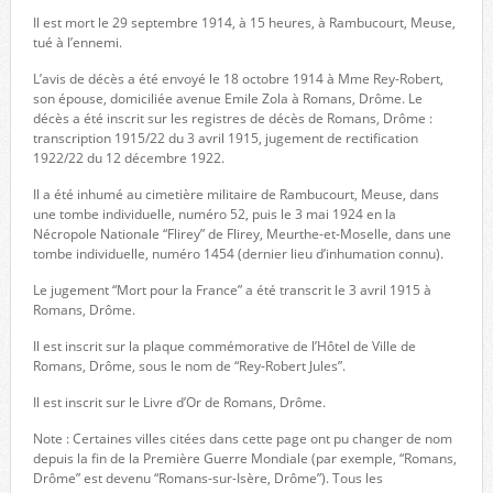
Il est mort le 29 septembre 1914, à 15 heures, à Rambucourt, Meuse,
tué à l’ennemi.
L’avis de décès a été envoyé le 18 octobre 1914 à Mme Rey-Robert,
son épouse, domiciliée avenue Emile Zola à Romans, Drôme. Le
décès a été inscrit sur les registres de décès de Romans, Drôme :
transcription 1915/22 du 3 avril 1915, jugement de rectification
1922/22 du 12 décembre 1922.
Il a été inhumé au cimetière militaire de Rambucourt, Meuse, dans
une tombe individuelle, numéro 52, puis le 3 mai 1924 en la
Nécropole Nationale “Flirey” de Flirey, Meurthe-et-Moselle, dans une
tombe individuelle, numéro 1454 (dernier lieu d’inhumation connu).
Le jugement “Mort pour la France” a été transcrit le 3 avril 1915 à
Romans, Drôme.
Il est inscrit sur la plaque commémorative de l’Hôtel de Ville de
Romans, Drôme, sous le nom de “Rey-Robert Jules”.
Il est inscrit sur le Livre d’Or de Romans, Drôme.
Note : Certaines villes citées dans cette page ont pu changer de nom
depuis la fin de la Première Guerre Mondiale (par exemple, “Romans,
Drôme” est devenu “Romans-sur-Isère, Drôme”). Tous les