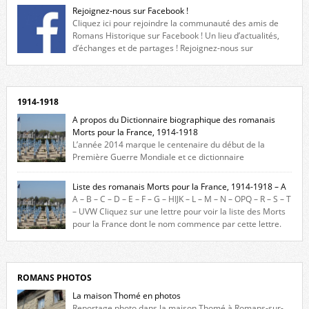
Rejoignez-nous sur Facebook !
Cliquez ici pour rejoindre la communauté des amis de
Romans Historique sur Facebook ! Un lieu d’actualités,
d’échanges et de partages ! Rejoignez-nous sur
Facebook, cliquez ici !
1914-1918
A propos du Dictionnaire biographique des romanais
Morts pour la France, 1914-1918
L’année 2014 marque le centenaire du début de la
Première Guerre Mondiale et ce dictionnaire
biographique veut rendre hommage aux romanais Morts pour la
France durant ce conflit. La base de cette recherche historique est
Liste des romanais Morts pour la France, 1914-1918 – A
constituée des noms gravés sur les plaques commémoratives de
A – B – C – D – E – F – G – HIJK – L – M – N – OPQ – R – S – T
l’Hôtel de Ville, du lycée du Dauphiné et du lycée Triboulet, […]
– UVW Cliquez sur une lettre pour voir la liste des Morts
pour la France dont le nom commence par cette lettre.
Liste des romanais […]
ROMANS PHOTOS
La maison Thomé en photos
Reportage photo dans la maison Thomé à Romans-sur-