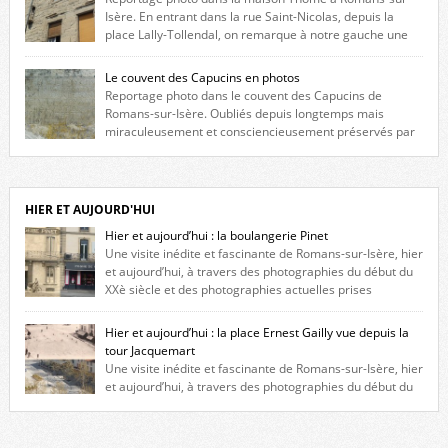
Isère. En entrant dans la rue Saint-Nicolas, depuis la
place Lally-Tollendal, on remarque à notre gauche une
maison construite au XVIè siècle. Les deux façades sont ornées de
fenêtres jumelles à meneaux. Entre ces deux étages, on peut voir une
Le couvent des Capucins en photos
niche qui contient une statue de la Vierge. […]
Reportage photo dans le couvent des Capucins de
Romans-sur-Isère. Oubliés depuis longtemps mais
miraculeusement et consciencieusement préservés par
les propriétaires des lieux, des vestiges du couvent des Capucins de
Romans-sur-Isère s’offrent à nouveau à notre vue. Cliquez ici pour lire
l’histoire de la redécouverte de vestiges du couvent des Capucins ! Petit
retour sur l’histoire […]
HIER ET AUJOURD'HUI
Hier et aujourd’hui : la boulangerie Pinet
Une visite inédite et fascinante de Romans-sur-Isère, hier
et aujourd’hui, à travers des photographies du début du
XXè siècle et des photographies actuelles prises
exactement dans le même cadre ! A l’angle de la place Jean Jaurès et de
l’avenue Victor Hugo (à côté d’Intermarché), à Romans. La boulangerie
Hier et aujourd’hui : la place Ernest Gailly vue depuis la
Jules Pinet est inscrite dans le […]
tour Jacquemart
Une visite inédite et fascinante de Romans-sur-Isère, hier
et aujourd’hui, à travers des photographies du début du
XXè siècle et des photographies actuelles prises exactement dans le
même cadre ! Ma photo date de 2009 donc ça a un peu changé depuis.
Cliquez sur l’image pour l’agrandir