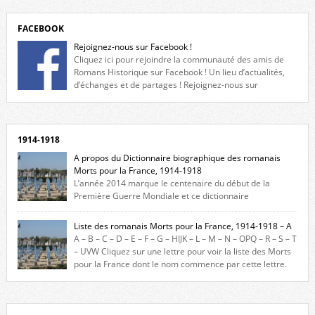
FACEBOOK
Rejoignez-nous sur Facebook !
Cliquez ici pour rejoindre la communauté des amis de
Romans Historique sur Facebook ! Un lieu d’actualités,
d’échanges et de partages ! Rejoignez-nous sur
Facebook, cliquez ici !
1914-1918
A propos du Dictionnaire biographique des romanais
Morts pour la France, 1914-1918
L’année 2014 marque le centenaire du début de la
Première Guerre Mondiale et ce dictionnaire
biographique veut rendre hommage aux romanais Morts pour la
France durant ce conflit. La base de cette recherche historique est
Liste des romanais Morts pour la France, 1914-1918 – A
constituée des noms gravés sur les plaques commémoratives de
A – B – C – D – E – F – G – HIJK – L – M – N – OPQ – R – S – T
l’Hôtel de Ville, du lycée du Dauphiné et du lycée Triboulet, […]
– UVW Cliquez sur une lettre pour voir la liste des Morts
pour la France dont le nom commence par cette lettre.
Liste des romanais […]