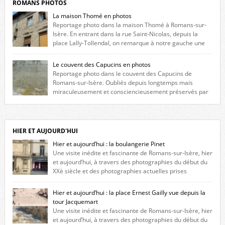
ROMANS PHOTOS
La maison Thomé en photos
Reportage photo dans la maison Thomé à Romans-sur-
Isère. En entrant dans la rue Saint-Nicolas, depuis la
place Lally-Tollendal, on remarque à notre gauche une
maison construite au XVIè siècle. Les deux façades sont ornées de
fenêtres jumelles à meneaux. Entre ces deux étages, on peut voir une
Le couvent des Capucins en photos
niche qui contient une statue de la Vierge. […]
Reportage photo dans le couvent des Capucins de
Romans-sur-Isère. Oubliés depuis longtemps mais
miraculeusement et consciencieusement préservés par
les propriétaires des lieux, des vestiges du couvent des Capucins de
Romans-sur-Isère s’offrent à nouveau à notre vue. Cliquez ici pour lire
l’histoire de la redécouverte de vestiges du couvent des Capucins ! Petit
retour sur l’histoire […]
HIER ET AUJOURD'HUI
Hier et aujourd’hui : la boulangerie Pinet
Une visite inédite et fascinante de Romans-sur-Isère, hier
et aujourd’hui, à travers des photographies du début du
XXè siècle et des photographies actuelles prises
exactement dans le même cadre ! A l’angle de la place Jean Jaurès et de
l’avenue Victor Hugo (à côté d’Intermarché), à Romans. La boulangerie
Hier et aujourd’hui : la place Ernest Gailly vue depuis la
Jules Pinet est inscrite dans le […]
tour Jacquemart
Une visite inédite et fascinante de Romans-sur-Isère, hier
et aujourd’hui, à travers des photographies du début du