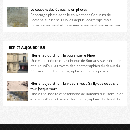
maison construite au XVIè siècle. Les deux façades sont ornées de
fenêtres jumelles à meneaux. Entre ces deux étages, on peut voir une
Le couvent des Capucins en photos
niche qui contient une statue de la Vierge. […]
Reportage photo dans le couvent des Capucins de
Romans-sur-Isère. Oubliés depuis longtemps mais
miraculeusement et consciencieusement préservés par
les propriétaires des lieux, des vestiges du couvent des Capucins de
Romans-sur-Isère s’offrent à nouveau à notre vue. Cliquez ici pour lire
l’histoire de la redécouverte de vestiges du couvent des Capucins ! Petit
retour sur l’histoire […]
HIER ET AUJOURD'HUI
Hier et aujourd’hui : la boulangerie Pinet
Une visite inédite et fascinante de Romans-sur-Isère, hier
et aujourd’hui, à travers des photographies du début du
XXè siècle et des photographies actuelles prises
exactement dans le même cadre ! A l’angle de la place Jean Jaurès et de
l’avenue Victor Hugo (à côté d’Intermarché), à Romans. La boulangerie
Hier et aujourd’hui : la place Ernest Gailly vue depuis la
Jules Pinet est inscrite dans le […]
tour Jacquemart
Une visite inédite et fascinante de Romans-sur-Isère, hier
et aujourd’hui, à travers des photographies du début du
XXè siècle et des photographies actuelles prises exactement dans le
même cadre ! Ma photo date de 2009 donc ça a un peu changé depuis.
Cliquez sur l’image pour l’agrandir