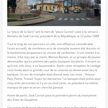
La “place de la Gare” prit le nom de “place Carnot” suite à la venue à
Romans de Sadi Carnot, président de la République, le 22 juillet 1888.
Tout le long de son parcours en ville, une affluence considérable
l’avait accueilli, de nombreux arcs de triomphe avaient été dressés et
le bonhomme Jacquemart ne cessait de carillonner. A son entrée à la
mairie, il fut reçu par le maire, Marius Bonnet, et un groupe de jeunes
demoiselles qui lui jetèrent des petits bouquets tricolores. Il en prit un
qu’il mit, très ému, à sa boutonnière. Après cette réception, le cortège
s’est rendu dans la grande cour de la caserne où devait avoir lieu le
banquet. Un arc de triomphe était dressé avec ces mots : “Amour,
Paix, Patrie, Travail. Soyez les bienvenus.” Le banquet était prévu pour
cinq cents personnes et il y en au neuf cents. Le président lui-même
manqua de pain et on en chercha partout.
Avant de partir, Sadi Carnot posa la première pierre du monument
des États du Dauphiné.
Cet article de Romans Historique est paru dans le Dauphiné Libéré :