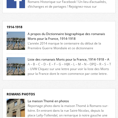
Romans Historique sur Facebook ! Un lieu d’actualités,
d’échanges et de partages ! Rejoignez-nous sur
Facebook, cliquez ici !
1914-1918
A propos du Dictionnaire biographique des romanais
Morts pour la France, 1914-1918
L’année 2014 marque le centenaire du début de la
Première Guerre Mondiale et ce dictionnaire
biographique veut rendre hommage aux romanais Morts pour la
France durant ce conflit. La base de cette recherche historique est
Liste des romanais Morts pour la France, 1914-1918 – A
constituée des noms gravés sur les plaques commémoratives de
A – B – C – D – E – F – G – HIJK – L – M – N – OPQ – R – S – T
l’Hôtel de Ville, du lycée du Dauphiné et du lycée Triboulet, […]
– UVW Cliquez sur une lettre pour voir la liste des Morts
pour la France dont le nom commence par cette lettre.
Liste des romanais […]
ROMANS PHOTOS
La maison Thomé en photos
Reportage photo dans la maison Thomé à Romans-sur-
Isère. En entrant dans la rue Saint-Nicolas, depuis la
place Lally-Tollendal, on remarque à notre gauche une