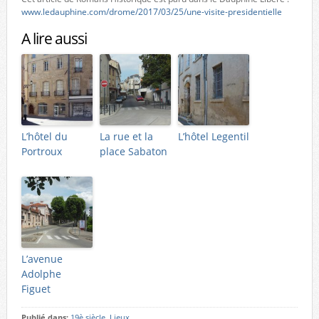
www.ledauphine.com/drome/2017/03/25/une-visite-presidentielle
A lire aussi
L’hôtel du
La rue et la
L’hôtel Legentil
Portroux
place Sabaton
L’avenue
Adolphe
Figuet
Publié dans:
19è siècle
,
Lieux