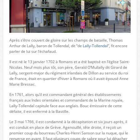
Après s’être couvert de gloire sur les champs de bataille, Thomas
Arthur de Lally, baron de Tollendal, dit “de
Lally-Tollendal
”, fit encore
parler de lui sur l’échafaud.
Il est né le 13 janvier 1702 à Romans et a été baptisé en l’église Saint-
Nicolas. Neuf mois plus tôt, son père, Gerald O’Mullally dit Girard de
Lally, sergent-major du régiment irlandais de Dillon au service du roi
de France, était en quartier d’hiver à Romans où il avait épousé Anne
Marie Bressac.
En 1761, alors qu’il est commandant général des établissements
français aux Indes orientales et commandant de la Marine royale,
Lally-Tollendal capitule face aux anglais. Bouc émissaire de cette
défaite, il est enfermé à la Bastille.
Le 3 mai 1766, il est condamné à la décapitation et six jours après, il
est conduit en place de Grève. Agenouillé, tête droite, il reçoit un
premier coup du bourreau Charles-Henri Sanson sur la nuque, qui le
renverse en avant. Il faut plusieurs coups de sabre pour lui détacher