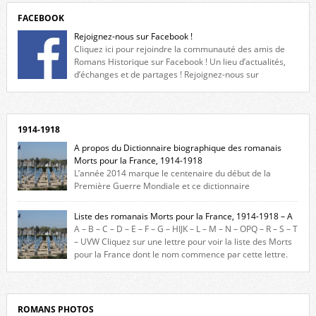
FACEBOOK
Rejoignez-nous sur Facebook !
Cliquez ici pour rejoindre la communauté des amis de
Romans Historique sur Facebook ! Un lieu d’actualités,
d’échanges et de partages ! Rejoignez-nous sur
Facebook, cliquez ici !
1914-1918
A propos du Dictionnaire biographique des romanais
Morts pour la France, 1914-1918
L’année 2014 marque le centenaire du début de la
Première Guerre Mondiale et ce dictionnaire
biographique veut rendre hommage aux romanais Morts pour la
France durant ce conflit. La base de cette recherche historique est
Liste des romanais Morts pour la France, 1914-1918 – A
constituée des noms gravés sur les plaques commémoratives de
A – B – C – D – E – F – G – HIJK – L – M – N – OPQ – R – S – T
l’Hôtel de Ville, du lycée du Dauphiné et du lycée Triboulet, […]
– UVW Cliquez sur une lettre pour voir la liste des Morts
pour la France dont le nom commence par cette lettre.
Liste des romanais […]
ROMANS PHOTOS