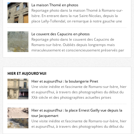
La maison Thomé en photos
Reportage photo dans la maison Thomé à Romans-sur-
Isère. En entrant dans la rue Saint-Nicolas, depuis la
place Lally-Tollendal, on remarque à notre gauche une
maison construite au XVIè siècle. Les deux façades sont ornées de
fenêtres jumelles à meneaux. Entre ces deux étages, on peut voir une
Le couvent des Capucins en photos
niche qui contient une statue de la Vierge. […]
Reportage photo dans le couvent des Capucins de
Romans-sur-Isère. Oubliés depuis longtemps mais
miraculeusement et consciencieusement préservés par
les propriétaires des lieux, des vestiges du couvent des Capucins de
Romans-sur-Isère s’offrent à nouveau à notre vue. Cliquez ici pour lire
l’histoire de la redécouverte de vestiges du couvent des Capucins ! Petit
retour sur l’histoire […]
HIER ET AUJOURD'HUI
Hier et aujourd’hui : la boulangerie Pinet
Une visite inédite et fascinante de Romans-sur-Isère, hier
et aujourd’hui, à travers des photographies du début du
XXè siècle et des photographies actuelles prises
exactement dans le même cadre ! A l’angle de la place Jean Jaurès et de
l’avenue Victor Hugo (à côté d’Intermarché), à Romans. La boulangerie
Hier et aujourd’hui : la place Ernest Gailly vue depuis la
Jules Pinet est inscrite dans le […]
tour Jacquemart
Une visite inédite et fascinante de Romans-sur-Isère, hier
et aujourd’hui, à travers des photographies du début du
XXè siècle et des photographies actuelles prises exactement dans le