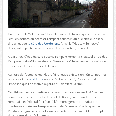
On appelait la “Ville neuve” toute la partie de la ville qui se trouvait à
l’est, en dehors du premier rempart construit au XIIè siècle, c’est-à-
dire à l’est de
la côte des Cordeliers
. Ainsi, la “Haute ville neuve”
désignait la partie la plus élevée de ce quartier, au nord.
A partir du XIVè siècle, le second rempart remontait l’actuelle rue des
Remparts Saint-Nicolas depuis l’Isère et la Villeneuve se trouvait donc
enfermée dans les murs de la ville.
Au nord de l’actuelle rue Haute-Villeneuve existait un hôpital pour les
pauvres et les
pestiférés
appelé “le Colombier”, d’où le nom de
l’impasse que l’on trouve aujourd’hui derrière la rue.
Ce bâtiment et le cimetière attenant furent vendus en 1547 par les
consuls de la ville à Hector Fromel dit Ranet, marchand drapier
romanais, et l’hôpital fut réuni à l’Aumône générale, institution
charitable située sur l’emplacement de l’actuelle côte Jacquemart.
Pendant les guerres de religion, les protestants avaient leur temple
dans la rue Haute-Villeneuve.