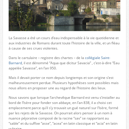
La Savasse a été un cours d’eau indispensable à la vie quotidienne et
aux industries de Romans durant toute l’histoire de la ville, et un fléau
à cause de ses crues violentes.
Dans le cartulaire – registre des chartes – de la
collégiale Saint-
Barnard
, il est dénommé “Aqua que dicitur Savacia” , c’est-à-dire “Eau
appelée Savasse”, en l’an 950.
Mais il devait porter ce nom depuis longtemps et son origine s’est
malheureusement perdue. Plusieurs hypothèses sont possibles mais
nous allons en proposer une au regard de l’histoire des lieux.
Nous savons que lorsque l’archevêque Barnard est venu s’installer au
bord de l’Isère pour fonder son abbaye, en l’an 838, il a choisi cet
emplacement parce qu’il s’y trouvait un gué naturel sur l’Isère, formé
par les rejets de la Savasse. On pourrait alors penser à un nom à
nuance péjorative composé de la racine “sav” se rapportant au
“sable” et du suffixe “asse”, “acea” en latin classique et “acia” en latin
vulgaire.