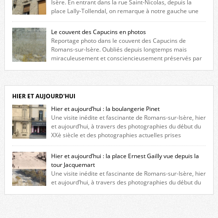
Isère. En entrant dans la rue Saint-Nicolas, depuis la
place Lally-Tollendal, on remarque à notre gauche une
maison construite au XVIè siècle. Les deux façades sont ornées de
fenêtres jumelles à meneaux. Entre ces deux étages, on peut voir une
Le couvent des Capucins en photos
niche qui contient une statue de la Vierge. […]
Reportage photo dans le couvent des Capucins de
Romans-sur-Isère. Oubliés depuis longtemps mais
miraculeusement et consciencieusement préservés par
les propriétaires des lieux, des vestiges du couvent des Capucins de
Romans-sur-Isère s’offrent à nouveau à notre vue. Cliquez ici pour lire
l’histoire de la redécouverte de vestiges du couvent des Capucins ! Petit
retour sur l’histoire […]
HIER ET AUJOURD'HUI
Hier et aujourd’hui : la boulangerie Pinet
Une visite inédite et fascinante de Romans-sur-Isère, hier
et aujourd’hui, à travers des photographies du début du
XXè siècle et des photographies actuelles prises
exactement dans le même cadre ! A l’angle de la place Jean Jaurès et de
l’avenue Victor Hugo (à côté d’Intermarché), à Romans. La boulangerie
Hier et aujourd’hui : la place Ernest Gailly vue depuis la
Jules Pinet est inscrite dans le […]
tour Jacquemart
Une visite inédite et fascinante de Romans-sur-Isère, hier
et aujourd’hui, à travers des photographies du début du
XXè siècle et des photographies actuelles prises exactement dans le
même cadre ! Ma photo date de 2009 donc ça a un peu changé depuis.
Cliquez sur l’image pour l’agrandir