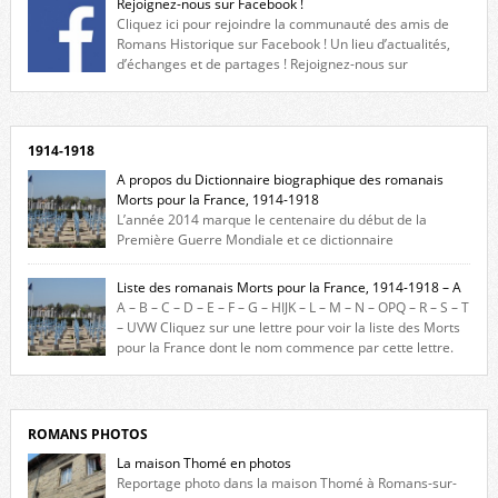
Rejoignez-nous sur Facebook !
Cliquez ici pour rejoindre la communauté des amis de
Romans Historique sur Facebook ! Un lieu d’actualités,
d’échanges et de partages ! Rejoignez-nous sur
Facebook, cliquez ici !
1914-1918
A propos du Dictionnaire biographique des romanais
Morts pour la France, 1914-1918
L’année 2014 marque le centenaire du début de la
Première Guerre Mondiale et ce dictionnaire
biographique veut rendre hommage aux romanais Morts pour la
France durant ce conflit. La base de cette recherche historique est
Liste des romanais Morts pour la France, 1914-1918 – A
constituée des noms gravés sur les plaques commémoratives de
A – B – C – D – E – F – G – HIJK – L – M – N – OPQ – R – S – T
l’Hôtel de Ville, du lycée du Dauphiné et du lycée Triboulet, […]
– UVW Cliquez sur une lettre pour voir la liste des Morts
pour la France dont le nom commence par cette lettre.
Liste des romanais […]
ROMANS PHOTOS
La maison Thomé en photos
Reportage photo dans la maison Thomé à Romans-sur-