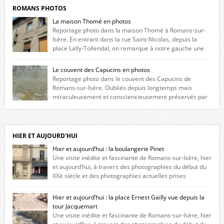
ROMANS PHOTOS
La maison Thomé en photos
Reportage photo dans la maison Thomé à Romans-sur-
Isère. En entrant dans la rue Saint-Nicolas, depuis la
place Lally-Tollendal, on remarque à notre gauche une
maison construite au XVIè siècle. Les deux façades sont ornées de
fenêtres jumelles à meneaux. Entre ces deux étages, on peut voir une
Le couvent des Capucins en photos
niche qui contient une statue de la Vierge. […]
Reportage photo dans le couvent des Capucins de
Romans-sur-Isère. Oubliés depuis longtemps mais
miraculeusement et consciencieusement préservés par
les propriétaires des lieux, des vestiges du couvent des Capucins de
Romans-sur-Isère s’offrent à nouveau à notre vue. Cliquez ici pour lire
l’histoire de la redécouverte de vestiges du couvent des Capucins ! Petit
retour sur l’histoire […]
HIER ET AUJOURD'HUI
Hier et aujourd’hui : la boulangerie Pinet
Une visite inédite et fascinante de Romans-sur-Isère, hier
et aujourd’hui, à travers des photographies du début du
XXè siècle et des photographies actuelles prises
exactement dans le même cadre ! A l’angle de la place Jean Jaurès et de
l’avenue Victor Hugo (à côté d’Intermarché), à Romans. La boulangerie
Hier et aujourd’hui : la place Ernest Gailly vue depuis la
Jules Pinet est inscrite dans le […]
tour Jacquemart
Une visite inédite et fascinante de Romans-sur-Isère, hier