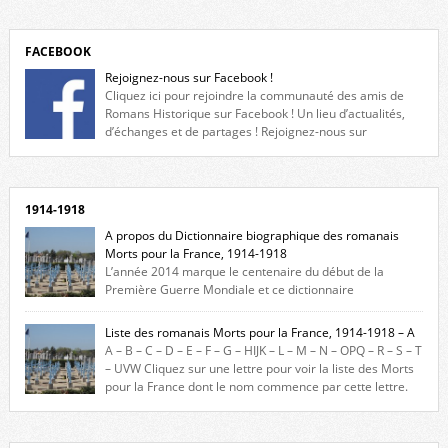
FACEBOOK
Rejoignez-nous sur Facebook !
Cliquez ici pour rejoindre la communauté des amis de
Romans Historique sur Facebook ! Un lieu d’actualités,
d’échanges et de partages ! Rejoignez-nous sur
Facebook, cliquez ici !
1914-1918
A propos du Dictionnaire biographique des romanais
Morts pour la France, 1914-1918
L’année 2014 marque le centenaire du début de la
Première Guerre Mondiale et ce dictionnaire
biographique veut rendre hommage aux romanais Morts pour la
France durant ce conflit. La base de cette recherche historique est
Liste des romanais Morts pour la France, 1914-1918 – A
constituée des noms gravés sur les plaques commémoratives de
A – B – C – D – E – F – G – HIJK – L – M – N – OPQ – R – S – T
l’Hôtel de Ville, du lycée du Dauphiné et du lycée Triboulet, […]
– UVW Cliquez sur une lettre pour voir la liste des Morts
pour la France dont le nom commence par cette lettre.
Liste des romanais […]